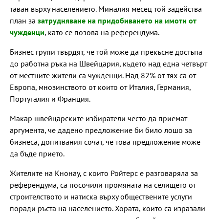
таван върху населението. Миналия месец той задейства
план за
затрудняване на придобиването на имоти от
чужденци
, като се позова на референдума.
Бизнес групи твърдят, че той може да прекъсне достъпа
до работна ръка на Швейцария, където над една четвърт
от местните жители са чужденци. Над 82% от тях са от
Европа, мнозинството от които от Италия, Германия,
Португалия и Франция.
Макар швейцарските избиратели често да приемат
аргумента, че дадено предложение би било лошо за
бизнеса, допитвания сочат, че това предложение може
да бъде прието.
Жителите на Кнонау, с които Ройтерс е разговаряла за
референдума, са посочили промяната на селището от
строителството и натиска върху обществените услуги
поради ръста на населението. Хората, които са изразали