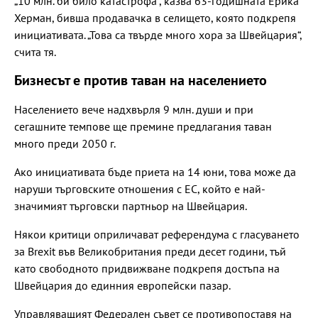
„10 млн. би било катастрофа“, казва 63-годишната Ерика
Херман, бивша продавачка в селището, която подкрепя
инициативата. „Това са твърде много хора за Швейцария“,
счита тя.
Бизнесът е против таван на населението
Населението вече надхвърля 9 млн. души и при
сегашните темпове ще премине предлагания таван
много преди 2050 г.
Ако инициативата бъде приета на 14 юни, това може да
наруши търговските отношения с ЕС, който е най-
значимият търговски партньор на Швейцария.
Някои критици оприличават референдума с гласуването
за Brexit във Великобритания преди десет години, тъй
като свободното придвижване подкрепя достъпа на
Швейцария до единния европейски пазар.
Управляващият Федерален съвет се противопоставя на