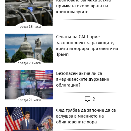
примката около врата на
криптовалутите
преди 15 часа
Сенатът на САЩ прие
законопроект за разходите,
който игнорира призивите на
Тръмп
преди 20 часа
Безопасен актив ли са
американските държавни
облигации?
2
преди 21 часа
Фед трябва да започне да се
вслушва в мнението на
обикновените хора