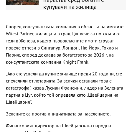
купувачи на жилища
Според консулнатската компания в областта на имотите
Wüest Partner, жилищата в град Цуг вече са по-скъпи от
тези в Женева, където първокласните имоти струват
повече от тези в Сингапур, Лондон, Ню Йорк, Токио и
Париж, според доклада за богатството за 2026 г. на
консултантската компания Knight Frank.
„Ако сте успели да купите жилище преди 20 години, сте
спечелили от лотарията. За всички останали това е
катастрофа“, казва Лусиан Франсини, лидер на Зелената
партия в Цуг, който той определя като „Швейцария на
Швейцария“.
Зелените са против инициативата за населението.
Финансовият директор на Швейцарската народна