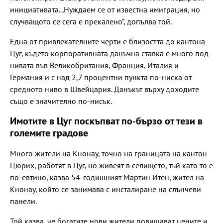
инициативата. „Нуждаем се от известна имиграция, но
случващото се сега е прекалено“, допълва той.
Една от привлекателните черти е близостта до кантона
Цуг, където корпоративната данъчна ставка е много под
нивата във Великобритания, Франция, Италия и
Германия и с над 2,7 процентни пункта по-ниска от
средното ниво в Швейцария. Данъкът върху доходите
също е значително по-нисък.
Имотите в Цуг поскъпват по-бързо от тези в
големите градове
Много жители на Кнонау, точно на границата на кантон
Цюрих, работят в Цуг, но живеят в селището, тъй като то е
по-евтино, казва 54-годишният Мартин Итен, жител на
Кнонау, който се занимава с инсталиране на слънчеви
панели.
Той казва, че богатите нови жители повишават цените и