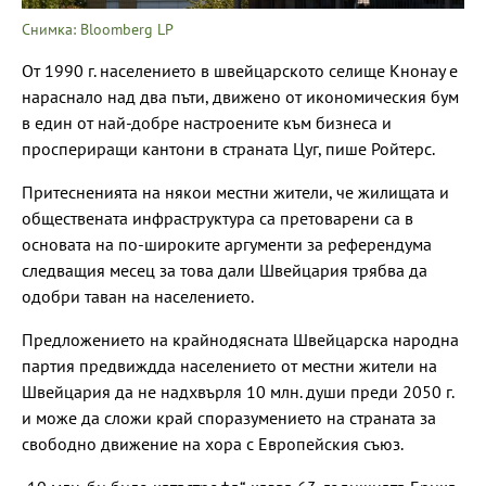
Снимка: Bloomberg LP
От 1990 г. населението в швейцарското селище Кнонау е
нараснало над два пъти, движено от икономическия бум
в един от най-добре настроените към бизнеса и
проспериращи кантони в страната Цуг, пише Ройтерс.
Притесненията на някои местни жители, че жилищата и
обществената инфраструктура са претоварени са в
основата на по-широките аргументи за референдума
следващия месец за това дали Швейцария трябва да
одобри таван на населението.
Предложението на крайнодясната Швейцарска народна
партия предвиждда населението от местни жители на
Швейцария да не надхвърля 10 млн. души преди 2050 г.
и може да сложи край споразумението на страната за
свободно движение на хора с Европейския съюз.