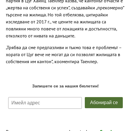
партия в Цуг Хайнц Таенлер казва, че кантонът отчасти е
„жертва на собственя си успех“, създавайки „прекомерно“
търсене на жилища. Но той отбелязва, цитирайки
изследване от 2017 г., че цените на жилищата са
повлияни много повече от локацията и достъпността,
отколкото от нивата на данъците.
„Трябва да сме предпазливи и тъкмо това е проблемът –
хората от Цуг вече не могат да си позволят жилищата в
собствения им кантон“, кооментира Таенлер.