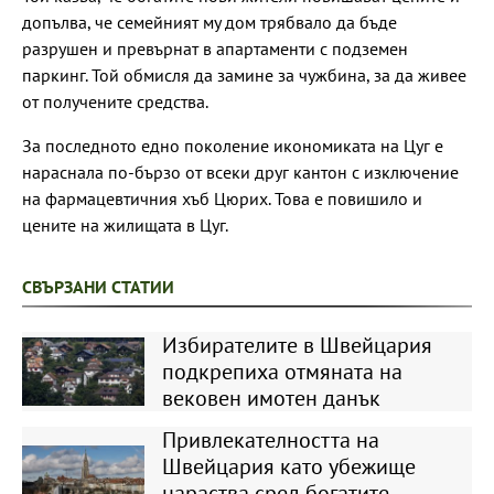
допълва, че семейният му дом трябвало да бъде
разрушен и превърнат в апартаменти с подземен
паркинг. Той обмисля да замине за чужбина, за да живее
от получените средства.
За последното едно поколение икономиката на Цуг е
нараснала по-бързо от всеки друг кантон с изключение
на фармацевтичния хъб Цюрих. Това е повишило и
цените на жилищата в Цуг.
СВЪРЗАНИ СТАТИИ
Избирателите в Швейцария
подкрепиха отмяната на
вековен имотен данък
Привлекателността на
Швейцария като убежище
нараства сред богатите