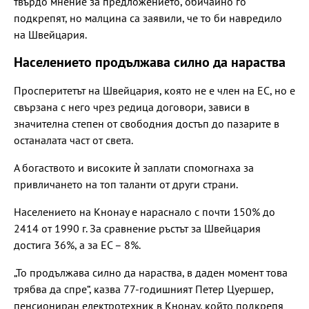
твърдо мнение за предложението, обичайно го
подкрепят, но малцина са заявили, че то би навредило
на Швейцария.
Населението продължава силно да нараства
Просперитетът на Швейцария, която не е член на ЕС, но е
свързана с него чрез редица договори, зависи в
значителна степен от свободния достъп до пазарите в
останалата част от света.
А богаството и високите ѝ заплати спомогнаха за
привличането на топ таланти от други страни.
Населението на Кнонау е нараснало с почти 150% до
2414 от 1990 г. За сравнение ръстът за Швейцария
достига 36%, а за ЕС – 8%.
„То продължава силно да нараства, в даден момент това
трябва да спре“, казва 77-годишният Петер Цуершер,
пенсиониран електротехник в Кнонау, който подкрепя