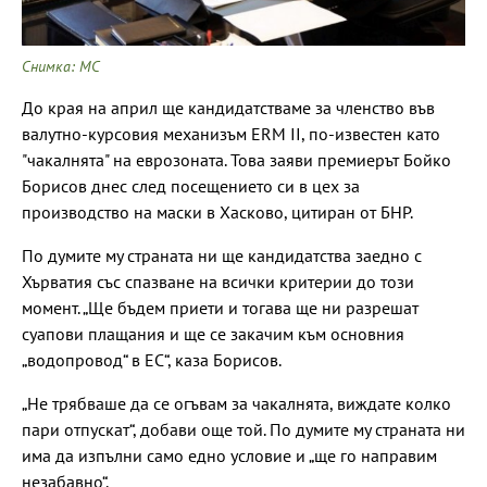
Снимка: МС
До края на април ще кандидатстваме за членство във
валутно-курсовия механизъм ERM II, по-известен като
"чакалнята" на еврозоната. Това заяви премиерът Бойко
Борисов днес след посещението си в цех за
производство на маски в Хасково, цитиран от БНР.
По думите му страната ни ще кандидатства заедно с
Хърватия със спазване на всички критерии до този
момент. „Ще бъдем приети и тогава ще ни разрешат
суапови плащания и ще се закачим към основния
„водопровод“ в ЕС“, каза Борисов.
„Не трябваше да се огъвам за чакалнята, виждате колко
пари отпускат“, добави още той. По думите му страната ни
има да изпълни само едно условие и „ще го направим
незабавно“.