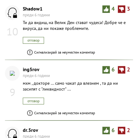
Shadow1
4
3
преди 6 години
Ти да видиш, на Велик Ден стават чудеса! Добре че е
10
вируса, да ни покаже проблемите.
отговор
Сигнализирай за неуместен коментар
ing5rov
6
2
преди 6 години
мхм , докторе ... само чакат да влезнем , та да ни
9
засипят с "ликвидност" ...
отговор
Сигнализирай за неуместен коментар
dr.5rov
6
2
преди 6 години