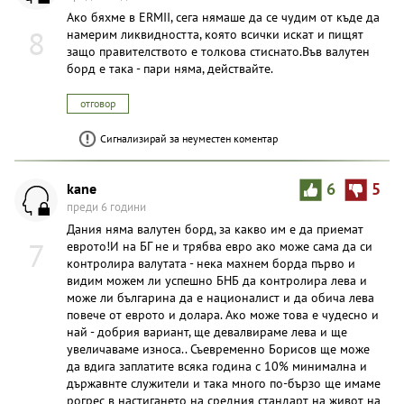
Ако бяхме в ERMII, сега нямаше да се чудим от къде да
8
намерим ликвидността, която всички искат и пищят
защо правителството е толкова стиснато.Във валутен
борд е така - пари няма, действайте.
отговор
Сигнализирай за неуместен коментар
kane
6
5
преди 6 години
Дания няма валутен борд, за какво им е да приемат
7
еврото!И на БГ не и трябва евро ако може сама да си
контролира валутата - нека махнем борда първо и
видим можем ли успешно БНБ да контролира лева и
може ли българина да е националист и да обича лева
повече от еврото и долара. Ако може това е чудесно и
най - добрия вариант, ще девалвираме лева и ще
увеличаваме износа.. Съевременно Борисов ще може
да вдига заплатите всяка година с 10% минимална и
държавнте служители и така много по-бързо ще имаме
рогрес в настигането на средния стандарт на живот на