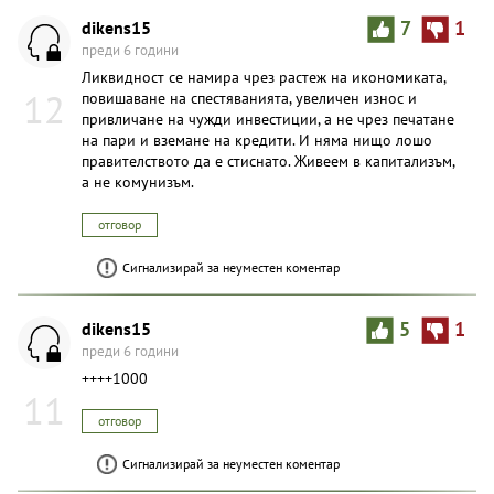
dikens15
7
1
преди 6 години
Ликвидност се намира чрез растеж на икономиката,
12
повишаване на спестяванията, увеличен износ и
привличане на чужди инвестиции, а не чрез печатане
на пари и вземане на кредити. И няма нищо лошо
правителството да е стиснато. Живеем в капитализъм,
а не комунизъм.
отговор
Сигнализирай за неуместен коментар
dikens15
5
1
преди 6 години
++++1000
11
отговор
Сигнализирай за неуместен коментар