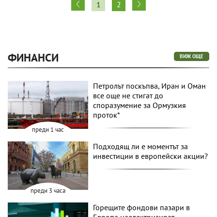
1
2
ФИНАНСИ
ВИЖ ОЩЕ
Петролът поскъпва, Иран и Оман
все още не стигат до
споразумение за Ормузкия
проток*
преди 1 час
Подходящ ли е моментът за
инвестиции в европейски акции?
преди 3 часа
Горещите фондови пазари в