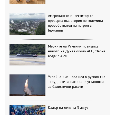
Американски инвеститор се
превърна във втория по големина
преработвател на петрол в
Германия
Мерките на Румъния повишиха
нивото на Дунав около АЕЦ "Черна
вода" с 4 см
Украйна има нова цел в руския тил
- трудните за намиране установки
за балистични ракети
Кадър на деня за 3 август