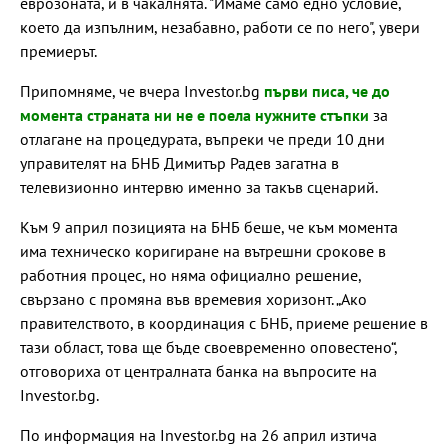
еврозоната, и в чакалнята. "Имаме само едно условие,
което да изпълним, незабавно, работи се по него", увери
премиерът.
Припомняме, че вчера Investor.bg
първи писа, че до
момента страната ни не е поела нужните стъпки
за
отлагане на процедурата, въпреки че преди 10 дни
управителят на БНБ Димитър Радев загатна в
телевизионно интервю именно за такъв сценарий.
Към 9 април позицията на БНБ беше, че към момента
има техническо коригиране на вътрешни срокове в
работния процес, но няма официално решение,
свързано с промяна във времевия хоризонт. „Ако
правителството, в координация с БНБ, приеме решение в
тази област, това ще бъде своевременно оповестено“,
отговориха от централната банка на въпросите на
Investor.bg.
По информация на Investor.bg на 26 април изтича