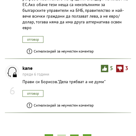
ЕС.Ако обаче тези неща са неизпълними за
българските управители на БНБ, правителство и най-
вече всички граждани да ползават лева, а не евро/
долар, тогава няма да има друга алтернатива освен
евро
отговор
Сигнализирай за неуместен коментар
kane
5
3
преди 6 години
Прави си Борисов."Дела трябват а не думи"
6
отговор
Сигнализирай за неуместен коментар