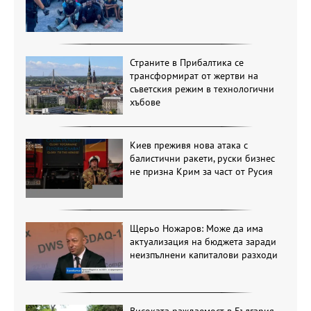
Страните в Прибалтика се
трансформират от жертви на
съветския режим в технологични
хъбове
Киев преживя нова атака с
балистични ракети, руски бизнес
не призна Крим за част от Русия
Щерьо Ножаров: Може да има
актуализация на бюджета заради
неизпълнени капиталови разходи
Високата раждаемост в България