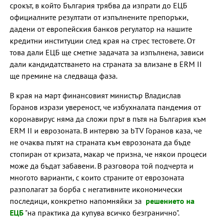
срокът, в който България трябва да изпрати до ЕЦБ
официалните резултати от изпълнените препоръки,
дадени от европейския банков регулатор на нашите
кредитни институции след края на стрес тестовете. От
това дали ЕЦБ ще сметне задачата за изпълнена, зависи
дали кандидатстването на страната за влизане в ERM II
ще премине на следваща фаза.
В края на март финансовият министър Владислав
Горанов изрази увереност, че избухналата пандемия от
коронавирус няма да сложи прът в пътя на България към
ERM II и еврозоната. В интервю за bTV Горанов каза, че
не очаква пътят на страната към еврозоната да бъде
стопиран от кризата, макар че призна, че някои процеси
може да бъдат забавени. В разговора той подчерта и
многото варианти, с които страните от еврозоната
разполагат за борба с негативните икономически
последици, конкретно напомняйки за
решението на
ЕЦБ
"на практика да купува всичко безгранично".