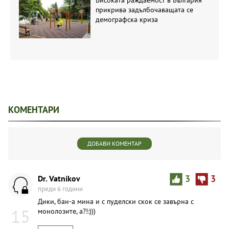
прикрива задълбочаващата се
демографска криза
КОМЕНТАРИ
ДОБАВИ КОМЕНТАР
Dr. Vatnikov
3
3
преди 6 години
Дики, бан-а мина и с пуделски скок се завърна с
15
монолозите, а?!:)))