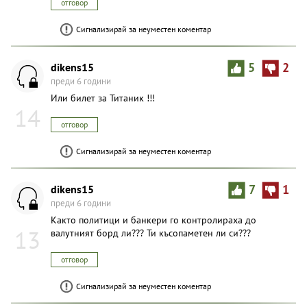
отговор
Сигнализирай за неуместен коментар
dikens15
5
2
преди 6 години
Или билет за Титаник !!!
14
отговор
Сигнализирай за неуместен коментар
dikens15
7
1
преди 6 години
Както политици и банкери го контролираха до
13
валутният борд ли??? Ти късопаметен ли си???
отговор
Сигнализирай за неуместен коментар