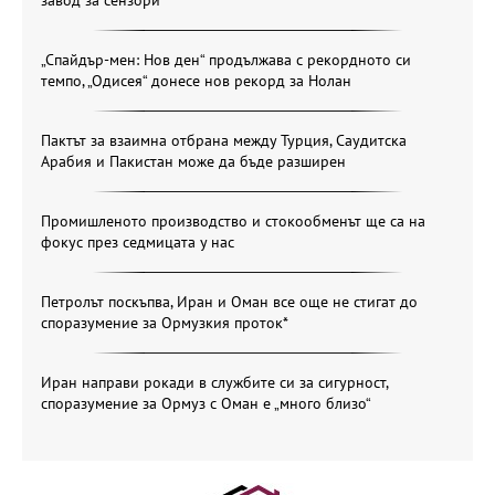
„Спайдър-мен: Нов ден“ продължава с рекордното си
темпо, „Одисея“ донесе нов рекорд за Нолан
Пактът за взаимна отбрана между Турция, Саудитска
Арабия и Пакистан може да бъде разширен
Промишленото производство и стокообменът ще са на
фокус през седмицата у нас
Петролът поскъпва, Иран и Оман все още не стигат до
споразумение за Ормузкия проток*
Иран направи рокади в службите си за сигурност,
споразумение за Ормуз с Оман е „много близо“