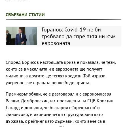
СВЪРЗАНИ СТАТИИ
Горанов: Covid-19 не би
трябвало да спре пътя ни към
еврозоната
Според Борисов настоящата криза е показала, че тези,
които са в чакалнята и в еврозоната ще получат
милиони, а другите ще теглят кредити. Той изрази
увереност, че страната ни ще бъде приета.
Премиерът обяви, че е разговарял и с еврокомисаря
Валдис Домбровскис, и с президента на ЕЦБ Кристин
Лагард и допълни, че България е "прекрасно" и
финансово, и икономически структурирана като
държава, с рейтинг като държави, които вече са в