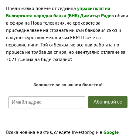
Преди малко повече от седмица
управителят на
Българската народна банка (БНБ) Димитър Радев
обяви
в ефира на Нова телевизия, че сроковете за
присъединяване на страната ни към банковия съюз и
валутно-куросвия механизъм ERM II вече са
нереалистични. Той отбеляза, че все пак работата по
процеса не трябва да спира, но евентуално отлагане за
2021 г. „няма да бъде фатално“.
Всяка новина е актив, следете Investor.bg и в
Google