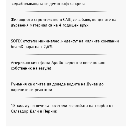
задълбочаващата се демографска криза
Жилищното строителство в САЩ се забавя, но цените на
дървения материал са на 4-годишен връх
SOFIX отстъпи минимално, индексът на малките компании
beamX нарасна с 2,6%
Американският фонд Apollo вероятно ще е новият
собственик на easyJet
Румъния се опитва да доведе водите на Дунав до
ядрените си реактори
18 хил. души вече са посетили изложбата на творби от
Салвадор Дали в Перник