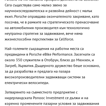
Сега съществува само малко звено за
научноизследователска и развойна дейност с малък
екип. Porsche оправдава окончателното закриване, като
посочва, че в рамките на стратегическото пренасочване
на автомобилния производител към технологично
неутрална стратегия за задвижване, вече няма
жизнеспособни перспективи за Cellforce.
Най-големите съкращения на работни места са
предвидени в Porsche eBike Performance. Засегнати са
около 350 служители в Отобрун, близо до Мюнхен, и
Загреб, Хърватия. Дъщерното дружество беше основано,
за да разработва и предлага на пазара
високопроизводителни задвижващи системи за
електрически велосипеди.
Затварянето на съвместното предприятие с
нидерландската Ponooc Investment се дължи и на
коренно променените пазарни условия за задвижвания