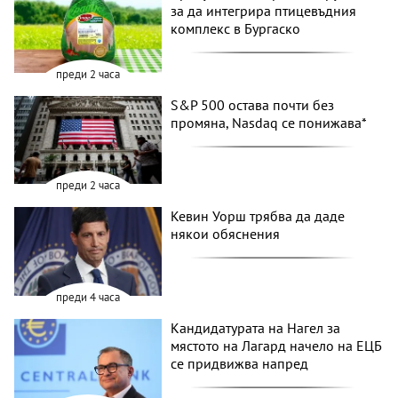
за да интегрира птицевъдния
комплекс в Бургаско
преди 2 часа
S&P 500 остава почти без
промяна, Nasdaq се понижава*
преди 2 часа
Кевин Уорш трябва да даде
някои обяснения
преди 4 часа
Кандидатурата на Нагел за
мястото на Лагард начело на ЕЦБ
се придвижва напред