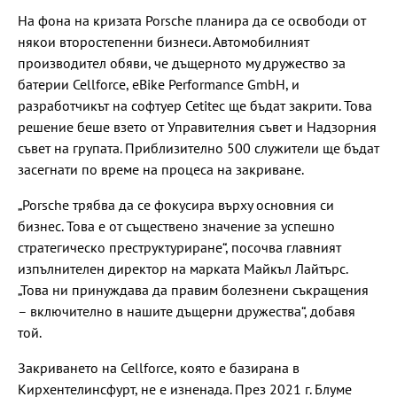
На фона на кризата Porsche планира да се освободи от
някои второстепенни бизнеси. Автомобилният
производител обяви, че дъщерното му дружество за
батерии Cellforce, eBike Performance GmbH, и
разработчикът на софтуер Cetitec ще бъдат закрити. Това
решение беше взето от Управителния съвет и Надзорния
съвет на групата. Приблизително 500 служители ще бъдат
засегнати по време на процеса на закриване.
„Porsche трябва да се фокусира върху основния си
бизнес. Това е от съществено значение за успешно
стратегическо преструктуриране“, посочва главният
изпълнителен директор на марката Майкъл Лайтърс.
„Това ни принуждава да правим болезнени съкращения
– включително в нашите дъщерни дружества“, добавя
той.
Закриването на Cellforce, която е базирана в
Кирхентелинсфурт, не е изненада. През 2021 г. Блуме