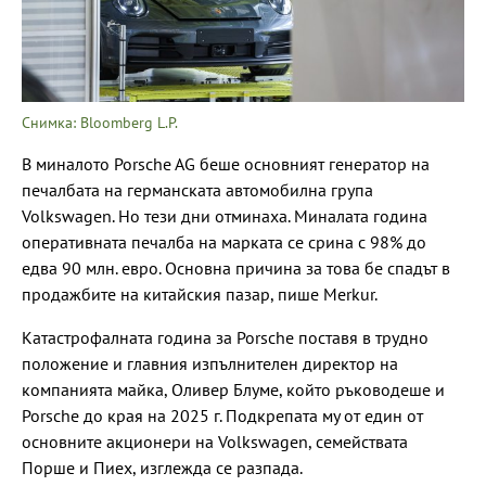
Снимка: Bloomberg L.P.
В миналото Porsche AG беше основният генератор на
печалбата на германската автомобилна група
Volkswagen. Но тези дни отминаха. Миналата година
оперативната печалба на марката се срина с 98% до
едва 90 млн. евро. Основна причина за това бе спадът в
продажбите на китайския пазар, пише Merkur.
Катастрофалната година за Porsche поставя в трудно
положение и главния изпълнителен директор на
компанията майка, Оливер Блуме, който ръководеше и
Porsche до края на 2025 г. Подкрепата му от един от
основните акционери на Volkswagen, семействата
Порше и Пиех, изглежда се разпада.