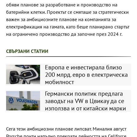
обяви планове за разработване и производство на
батерийни клетки. Проектът се смяташе за стратегически
важен за амбициозните планове на компанията за
електрификация на гамата, като беше планирано стартът
на ограничено производство да започне през 2024 г.
СВЪРЗАНИ СТАТИИ
Европа е инвестирала близо
200 млрд. евро в електрическа
мобилност
Германски политик предлага
заводът на VW в Цвикау да се
използва и от китайски марки
Сега тези амбициозни планове липсват. Миналия август
Porsche почти напълно прекрати дейността на Cellforce.