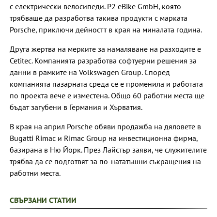
с електрически велосипеди. P2 eBike GmbH, която
трябваше да разработва такива продукти с марката
Porsche, приключи дейностт в края на миналата година.
Друга жертва на мерките за намаляване на разходите е
Cetitec. Компанията разработва софтуерни решения за
данни в рамките на Volkswagen Group. Според
компанията пазарната среда се е променила и работата
по проекта вече е изместена. Общо 60 работни места ще
бъдат загубени в Германия и Хърватия.
В края на април Porsche обяви продажба на дяловете в
Bugatti Rimac и Rimac Group на инвестиционна фирма,
базирана в Ню Йорк. През Лайстър заяви, че служителите
трябва да се подготвят за по-нататъшни съкращения на
работни места.
СВЪРЗАНИ СТАТИИ