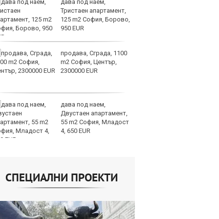
дава под наем,
И
Тристаен апартамент,
гр
125 m2 София, Борово,
Ит
950 EUR
ми
продава, Сграда, 1100
Op
m2 София, Център,
ра
2300000 EUR
м
оп
сигурността
дава под наем,
До
Двустаен апартамент,
ни
55 m2 София, Младост
пр
4, 650 EUR
ви
отслабват
СПЕЦИАЛНИ ПРОЕКТИ