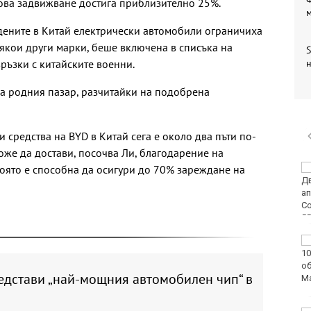
това задвижване достига приблизително 25%.
дените в Китай електрически автомобили ограничиха
някои други марки, беше включена в списъка на
S
ръзки с китайските военни.
н
а родния пазар, разчитайки на подобрена
 средства на BYD в Китай сега е около два пъти по-
оже да достави, посочва Ли, благодарение на
която е способна да осигури до 70% зареждане на
Варненката Тея
Николова: Ще покажа
най-доброто на
европейското по
плуване в Париж
Пьотр Нестеров е на
полуфинал на турнира
в Пловдив
едстави „най-мощния автомобилен чип“ в