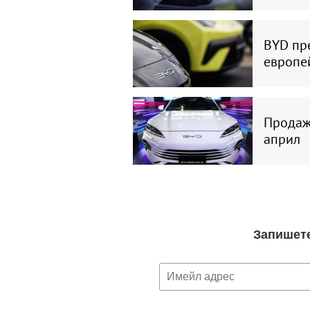
BYD пре
европе
Продажб
април