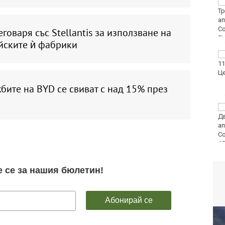
От ПСС излязоха с
няколко препоръки
към туристите в
планината
говаря със Stellantis за използване на
йските ѝ фабрики
Оранжев код за
опасни жеги в 21
области днес
ите на BYD се свиват с над 15% през
Огнеборците са
реагирали на 150
сигнала през
последното
денонощие