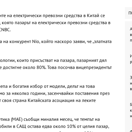
П
ите на електрически превозни средства в Китай се
 която пазарът на електрически превозни средства в
А
CNBC.
в
п
 на конкурент Nio, който наскоро заяви, че „златната
ологии, които присъстват на пазара, пазарният дял
р
 достигне около 80%. Това посочва вицепрезидентът
З
па и богатия избор от модели, делът на това
в
мо за няколко години, засенчвайки поставения през
т своя страна Китайската асоциация на леките
Г
к
ика (МАЕ) съобщи миналия месец, че темпът на
били в САЩ остава едва около 10% от целия пазар,
Ф