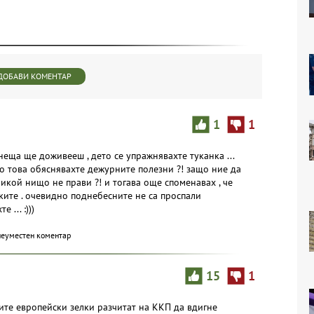
ДОБАВИ КОМЕНТАР
1
1
и неща ще доживееш , дето се упражнявахте туканка ...
о това обяснявахте дежурните полезни ?! защо ние да
никой нищо не прави ?! и тогава още споменавах , че
ките . очевидно поднебесните не са проспали
 ... :)))
неуместен коментар
15
1
ите европейски зелки разчитат на ККП да вдигне