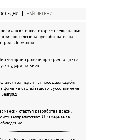
ОСЛЕДНИ
НАЙ-ЧЕТЕНИ
мерикански инвеститор се превърна във
тория по големина преработвател на
етрол в Германия
Има четирима ранени при среднощните
уски удари по Киев
еленски за първи път посещава Сърбия
на фона на отслабващото руско влияние
 Белград
ермански стартъп разработва дрехи,
оито възпрепятстват AI камерите за
наблюдение
ед трябва да започне да се вслушва в