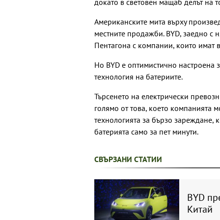
докато в световен мащаб делът на 
Американските мита върху произве
местните продажби. BYD, заедно с 
Пентагона с компании, които имат в
Но BYD е оптимистично настроена з
технология на батериите.
Търсенето на електрически превозни
голямо от това, което компанията м
технологията за бързо зареждане, 
батерията само за пет минути.
СВЪРЗАНИ СТАТИИ
BYD пр
Китай