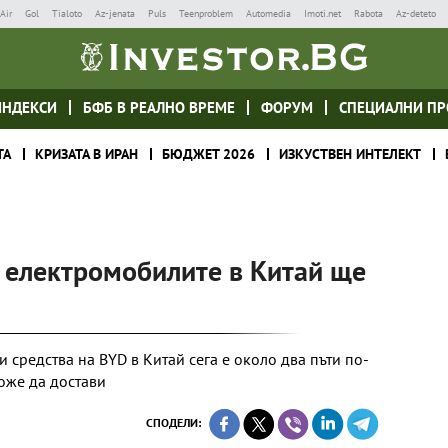
Air
Gol
Tialoto
Az-jenata
Puls
Teenproblem
Automedia
Imoti.net
Rabota
Az-deteto
ИНДЕКСИ
БФБ В РЕАЛНО ВРЕМЕ
ФОРУМ
СПЕЦИАЛНИ ПР
ТА
КРИЗАТА В ИРАН
БЮДЖЕТ 2026
ИЗКУСТВЕН ИНТЕЛЕКТ
а електромобилите в Китай ще
 средства на BYD в Китай сега е около два пъти по-
може да достави
СПОДЕЛИ: