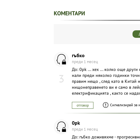
КОМЕНТАРИ
гъбко
преди 1 месец
До: 0pk ... хех ... колко още друг
3
нали преди няколко годинки точн
правим нещо , след като в Китай 
нищонеправенето ви е само в лей
електрификацията , както се надахте
Сигнализирай за 
отговор
0pk
преди 1 месец
До: гъбко доживяхме - прогресивн