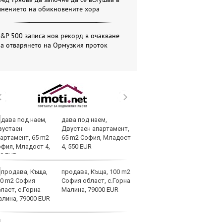
мнението на обикновените хора
&P 500 записа нов рекорд в очакване
а отварянето на Ормузкия проток
дава под наем,
ОА
Двустаен апартамент,
св
65 m2 София, Младост
сл
4, 550 EUR
О
продава, Къща, 100 m2
За
София област, с.Горна
на
Малина, 79000 EUR
ус