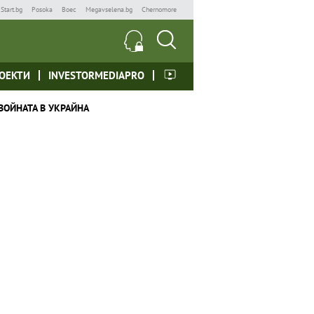
Start.bg
Posoka
Boec
Megavselena.bg
Chernomore
ОЕКТИ
INVESTORMEDIAPRO
ВОЙНАТА В УКРАЙНА