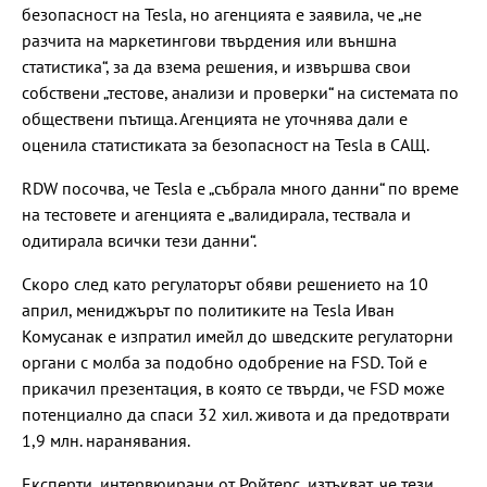
безопасност на Tesla, но агенцията е заявила, че „не
разчита на маркетингови твърдения или външна
статистика“, за да взема решения, и извършва свои
собствени „тестове, анализи и проверки“ на системата по
обществени пътища. Агенцията не уточнява дали е
оценила статистиката за безопасност на Tesla в САЩ.
RDW посочва, че Tesla е „събрала много данни“ по време
на тестовете и агенцията е „валидирала, тествала и
одитирала всички тези данни“.
Скоро след като регулаторът обяви решението на 10
април, мениджърът по политиките на Tesla Иван
Комусанак е изпратил имейл до шведските регулаторни
органи с молба за подобно одобрение на FSD. Той е
прикачил презентация, в която се твърди, че FSD може
потенциално да спаси 32 хил. живота и да предотврати
1,9 млн. наранявания.
Експерти, интервюирани от Ройтерс, изтъкват, че тези