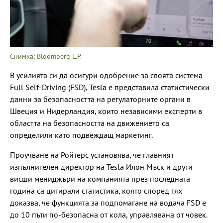
Снимка: Bloomberg L.P.
В усилията си да осигури одобрение за своята система
Full Self-Driving (FSD), Tesla е представила статистически
данни за безопасността на регулаторните органи в
Швеция и Нидерландия, които независими експерти в
областта на безопасността на движението са
определили като подвеждащ маркетинг.
Проучване на Ройтерс установява, че главният
изпълнителен директор на Tesla Илон Мъск и други
висши мениджъри на компанията през последната
година са цитирали статистика, която според тях
доказва, че функцията за подпомагане на водача FSD е
до 10 пъти по-безопасна от кола, управлявана от човек.