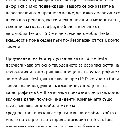
цифри са силно подвеждащи, защото се основават на
нереалистичното предположение, че всяко американско
превозно средство, включително пикапи и мотоциклети,
склонни към катастрофи, ще бъде заменено от
автомобил Tesla с FSD – и че всеки автомобил Tesla
всъщност е поне седем пъти по-безопасен от този, който
заменя.
Проучването на Ройтерс установява също, че Tesla
преувеличава относно твърдението за безопасността на
технологията, като сравнява процента на катастрофите с
автомобили Tesla, управлявани чрез FSD, когато са били
задействани въздушни възглавници, с процента на
катастрофите в САЩ за всички превозни средства, който
включва далеч по-леки инциденти. Компанията също
така сравнява автомобилите си със
средностатистическия американски автомобил, който е
много по-стар от най-стария автомобил на Tesla. Това
изкривява резултатите, защото автомобилните