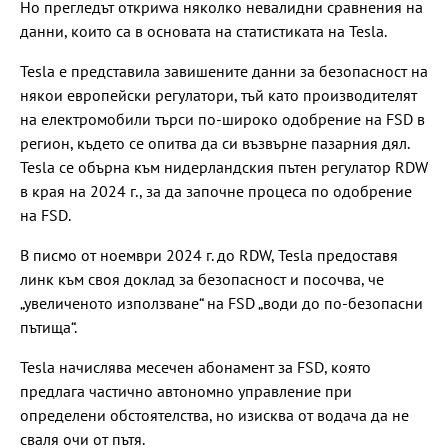
Но прегледът откриwa няколко невалидни сравнения на
данни, които са в основата на статистиката на Tesla.
Tesla е представила завишените данни за безопасност на
някои европейски регулатори, тъй като производителят
на електромобили търси по-широко одобрение на FSD в
регион, където се опитва да си възвърне пазарния дял.
Tesla се обърна към нидерландския пътен регулатор RDW
в края на 2024 г., за да започне процеса по одобрение
на FSD.
В писмо от ноември 2024 г. до RDW, Tesla предоставя
линк към своя доклад за безопасност и посочва, че
„увеличеното използване“ на FSD „води до по-безопасни
пътища“.
Tesla начислява месечен абонамент за FSD, която
предлага частично автономно управление при
определени обстоятелства, но изисква от водача да не
сваля очи от пътя.