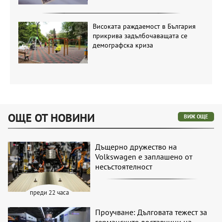
Високата раждаемост в България
прикрива задълбочаващата се
демографска криза
ОЩЕ ОТ НОВИНИ
ВИЖ ОЩЕ
Дъщерно дружество на
Volkswagen е заплашено от
несъстоятелност
преди 22 часа
Проучване: Дълговата тежест за
германските доставчици на