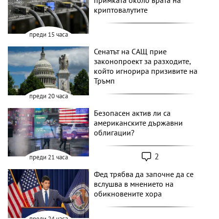
криптовалутите
преди 15 часа
Сенатът на САЩ прие
законопроект за разходите,
който игнорира призивите на
Тръмп
преди 20 часа
Безопасен актив ли са
американските държавни
облигации?
2
преди 21 часа
Фед трябва да започне да се
вслушва в мнението на
обикновените хора
преди 24 часа