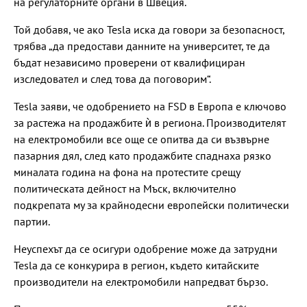
на регулаторните органи в Швеция.
Той добавя, че ако Tesla иска да говори за безопасност,
трябва „да предостави данните на университет, те да
бъдат независимо проверени от квалифициран
изследовател и след това да поговорим“.
Tesla заяви, че одобрението на FSD в Европа е ключово
за растежа на продажбите ѝ в региона. Производителят
на електромобили все още се опитва да си възвърне
пазарния дял, след като продажбите спаднаха рязко
миналата година на фона на протестите срещу
политическата дейност на Мъск, включително
подкрепата му за крайнодесни европейски политически
партии.
Неуспехът да се осигури одобрение може да затрудни
Tesla да се конкурира в регион, където китайските
производители на електромобили напредват бързо.