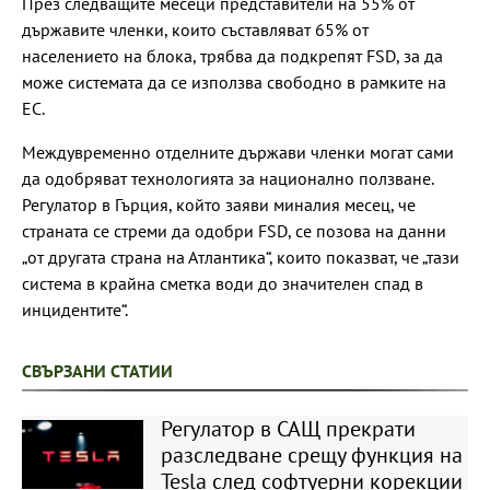
През следващите месеци представители на 55% от
държавите членки, които съставляват 65% от
населението на блока, трябва да подкрепят FSD, за да
може системата да се използва свободно в рамките на
ЕС.
Междувременно отделните държави членки могат сами
да одобряват технологията за национално ползване.
Регулатор в Гърция, който заяви миналия месец, че
страната се стреми да одобри FSD, се позова на данни
„от другата страна на Атлантика“, които показват, че „тази
система в крайна сметка води до значителен спад в
инцидентите“.
СВЪРЗАНИ СТАТИИ
Регулатор в САЩ прекрати
разследване срещу функция на
Tesla след софтуерни корекции