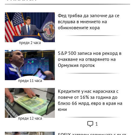
Фед трябва да започне да се
вслушва в мнението на
обикновените хора
преди 2 часа
S&P 500 записа нов рекорд в
очакване на отварянето на
Ормузкия проток
преди 11 часа
Кредитите у нас нараснаха с
повече от 16% за година до
близо 66 млрд. евро в края на
юни
преди 12 часа
1
SOFIX затвори седмицата с ръст