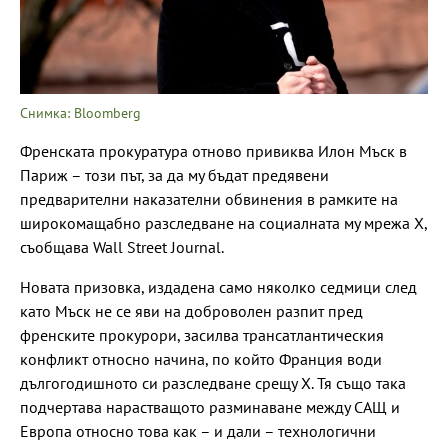
Снимка: Bloomberg
Френската прокуратура отново привиква Илон Мъск в
Париж – този път, за да му бъдат предявени
предварителни наказателни обвинения в рамките на
широкомащабно разследване на социалната му мрежа X,
съобщава Wall Street Journal.
Новата призовка, издадена само няколко седмици след
като Мъск не се яви на доброволен разпит пред
френските прокурори, засилва трансатлантическия
конфликт относно начина, по който Франция води
дългогодишното си разследване срещу X. Тя също така
подчертава нарастващото разминаване между САЩ и
Европа относно това как – и дали – технологични