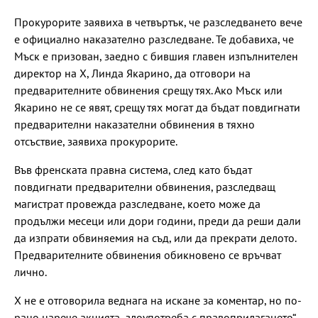
Прокурорите заявиха в четвъртък, че разследването вече
е официално наказателно разследване. Те добавиха, че
Мъск е призован, заедно с бившия главен изпълнителен
директор на X, Линда Якарино, да отговори на
предварителните обвинения срещу тях. Ако Мъск или
Якарино не се явят, срещу тях могат да бъдат повдигнати
предварителни наказателни обвинения в тяхно
отсъствие, заявиха прокурорите.
Във френската правна система, след като бъдат
повдигнати предварителни обвинения, разследващ
магистрат провежда разследване, което може да
продължи месеци или дори години, преди да реши дали
да изпрати обвиняемия на съд, или да прекрати делото.
Предварителните обвинения обикновено се връчват
лично.
X не е отговорила веднага на искане за коментар, но по-
рано нарече акцията „злоупотреба с правоприлагането“.