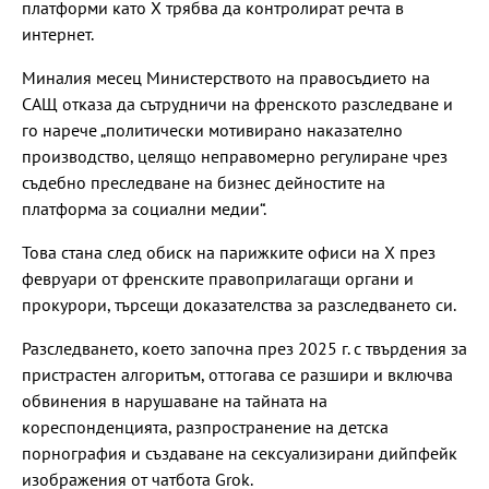
платформи като X трябва да контролират речта в
интернет.
Миналия месец Министерството на правосъдието на
САЩ отказа да сътрудничи на френското разследване и
го нарече „политически мотивирано наказателно
производство, целящо неправомерно регулиране чрез
съдебно преследване на бизнес дейностите на
платформа за социални медии“.
Това стана след обиск на парижките офиси на X през
февруари от френските правоприлагащи органи и
прокурори, търсещи доказателства за разследването си.
Разследването, което започна през 2025 г. с твърдения за
пристрастен алгоритъм, оттогава се разшири и включва
обвинения в нарушаване на тайната на
кореспонденцията, разпространение на детска
порнография и създаване на сексуализирани дийпфейк
изображения от чатбота Grok.