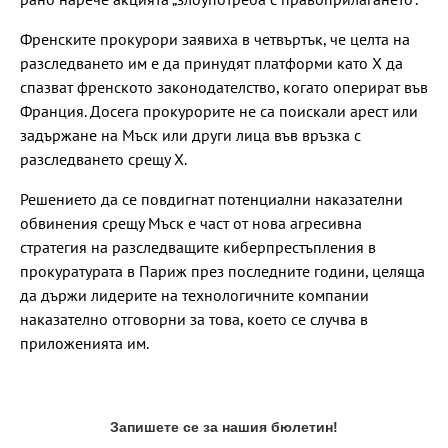
Френските прокурори заявиха в четвъртък, че целта на
разследването им е да принудят платформи като X да
спазват френското законодателство, когато оперират във
Франция. Досега прокурорите не са поискали арест или
задържане на Мъск или други лица във връзка с
разследването срещу X.
Решението да се повдигнат потенциални наказателни
обвинения срещу Мъск е част от нова агресивна
стратегия на разследващите киберпрестъпления в
прокуратурата в Париж през последните години, целяща
да държи лидерите на технологичните компании
наказателно отговорни за това, което се случва в
приложенията им.