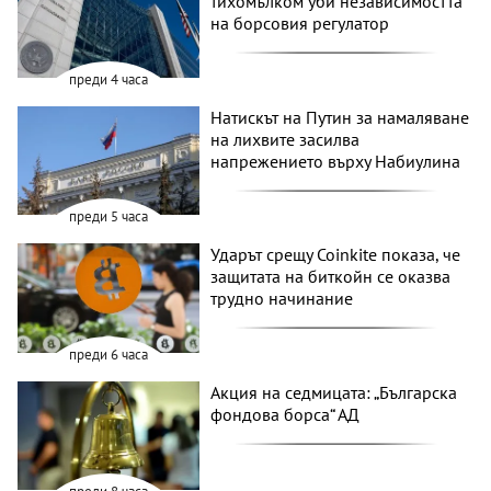
тихомълком уби независимостта
на борсовия регулатор
преди 4 часа
Натискът на Путин за намаляване
на лихвите засилва
напрежението върху Набиулина
преди 5 часа
Ударът срещу Coinkite показа, че
защитата на биткойн се оказва
трудно начинание
преди 6 часа
Акция на седмицата: „Българска
фондова борса“ АД