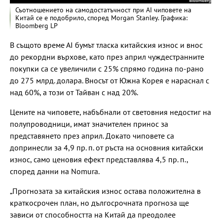
Съотношението на самодостатъчност при АІ чиповете на
Китай се е подобрило, според Morgan Stanley. Графика:
Bloomberg LP
В същото време АІ бумът тласка китайския износ и внос
до рекордни върхове, като през април чуждестранните
покупки са се увеличили с 25% спрямо година по-рано
до 275 млрд. долара. Вносът от Южна Корея е нараснал с
над 60%, а този от Тайван с над 20%.
Цените на чиповете, набъбнали от световния недостиг на
полупроводници, имат значителен принос за
представянето през април. Докато чиповете са
допринесли за 4,9 пр. п. от ръста на основния китайски
износ, само ценовия ефект представлява 4,5 пр. п.,
според данни на Nomura.
„Прогнозата за китайския износ остава положителна в
краткосрочен план, но дългосрочната прогноза ще
зависи от способността на Китай да преодолее