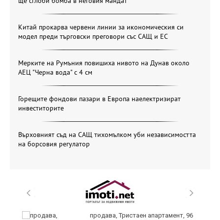
ще сглоби бомба в неговия мандат
Китай прокарва червени линии за икономическия си
модел преди търговски преговори със САЩ и ЕС
Мерките на Румъния повишиха нивото на Дунав около
АЕЦ "Черна вода" с 4 см
Горещите фондови пазари в Европа наелектризират
инвеститорите
Върховният съд на САЩ тихомълком уби независимостта
на борсовия регулатор
а
продава, Тристаен апартамент, 96