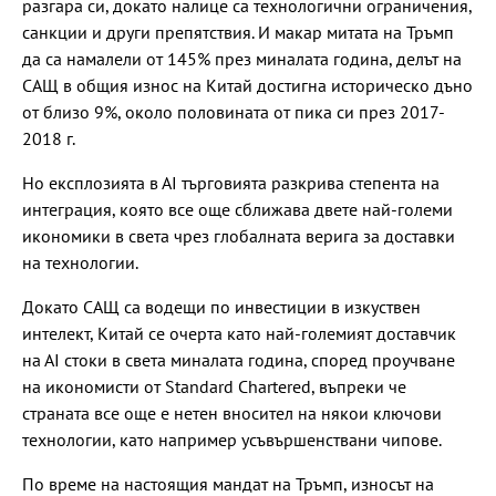
разгара си, докато налице са технологични ограничения,
санкции и други препятствия. И макар митата на Тръмп
да са намалели от 145% през миналата година, делът на
САЩ в общия износ на Китай достигна историческо дъно
от близо 9%, около половината от пика си през 2017-
2018 г.
Но експлозията в АІ търговията разкрива степента на
интеграция, която все още сближава двете най-големи
икономики в света чрез глобалната верига за доставки
на технологии.
Докато САЩ са водещи по инвестиции в изкуствен
интелект, Китай се очерта като най-големият доставчик
на АІ стоки в света миналата година, според проучване
на икономисти от Standard Chartered, въпреки че
страната все още е нетен вносител на някои ключови
технологии, като например усъвършенствани чипове.
По време на настоящия мандат на Тръмп, износът на