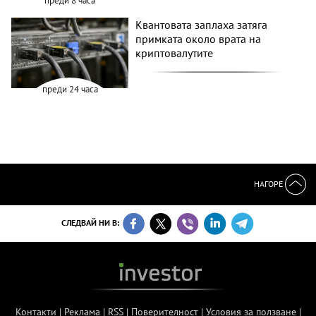
преди 8 часа
Квантовата заплаха затяга
примката около врата на
криптовалутите
преди 24 часа
НАГОРЕ
СЛЕДВАЙ НИ В:
Контакти
|
Реклама
|
RSS
|
Поверителност
|
Условия за ползване
|