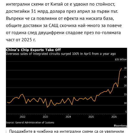
интегрални схеми от Китай се е удвоил по стойност,
достигайки 31 млрд. долара през април за първи път.
Въпреки че са повлияни от ефекта на ниската база,
общите доставки за САЩ скочиха най-много за повече
от година след двуцифрени спадове през по-голямата
част от 2025 г.
Продажбите в чужбина на интегрални схеми са се увеличили