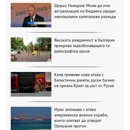
Щерьо Ножаров: Може да има
актуализация на бюджета заради
неизпълнени капиталови разходи
Високата раждаемост в България
прикрива задълбочаващата се
демографска криза
Киев преживя нова атака с
балистични ракети, руски бизнес
не призна Крим за част от Русия
Иран заплашва с атаки
американски военни кораби,
които опитват да отворят
Ормузкия проток