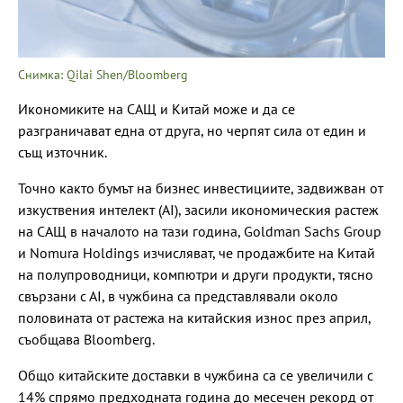
Снимка: Qilai Shen/Bloomberg
Икономиките на САЩ и Китай може и да се
разграничават една от друга, но черпят сила от един и
същ източник.
Точно както бумът на бизнес инвестициите, задвижван от
изкуствения интелект (АІ), засили икономическия растеж
на САЩ в началото на тази година, Goldman Sachs Group
и Nomura Holdings изчисляват, че продажбите на Китай
на полупроводници, компютри и други продукти, тясно
свързани с АІ, в чужбина са представлявали около
половината от растежа на китайския износ през април,
съобщава Bloomberg.
Общо китайските доставки в чужбина са се увеличили с
14% спрямо предходната година до месечен рекорд от