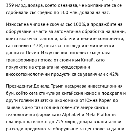
359 млрд. долара, което означава, че компаниите са се
сдобивали със средно по 500 млн. долара на час.
Износът на чипове е скочил със 100%, а продажбите на
оборудване и части за автоматична обработка на данни,
които включват лаптопи, таблети и техните компоненти,
са скочили с 47%, показват последните митнически
данни от Пекин. Изкуственият интелект също така
трансформира потока от стоки към Китай, като
покупките на страната на чуждестранни
високотехнологични продукти са се увеличили с 42%.
Президентът Доналд Тръмп насърчава инвестиционния
бум, който сега стимулира китайския износ и подкрепя и
други големи азиатски икономики от Южна Корея до
Тайван. Само тази година големите американски
технологични фирми като Alphabet и Meta Platforms
планират да вложат до 725 млрд. долара в капиталови
разходи предимно за оборудване за центрове за данни