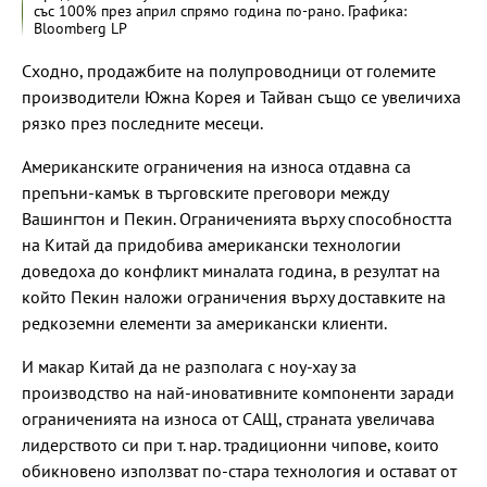
със 100% през април спрямо година по-рано. Графика:
Bloomberg LP
Сходно, продажбите на полупроводници от големите
производители Южна Корея и Тайван също се увеличиха
рязко през последните месеци.
Американските ограничения на износа отдавна са
препъни-камък в търговските преговори между
Вашингтон и Пекин. Ограниченията върху способността
на Китай да придобива американски технологии
доведоха до конфликт миналата година, в резултат на
който Пекин наложи ограничения върху доставките на
редкоземни елементи за американски клиенти.
И макар Китай да не разполага с ноу-хау за
производство на най-иновативните компоненти заради
ограниченията на износа от САЩ, страната увеличава
лидерството си при т. нар. традиционни чипове, които
обикновено използват по-стара технология и остават от