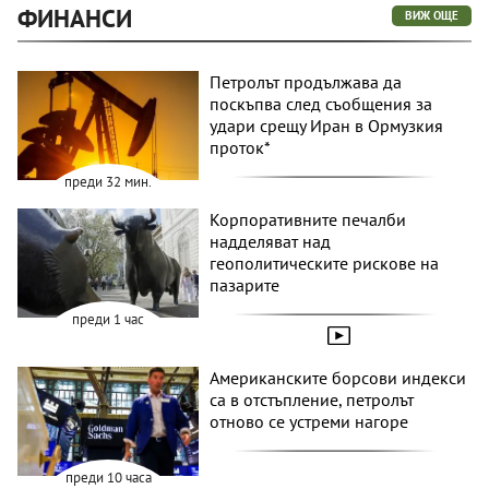
ФИНАНСИ
ВИЖ ОЩЕ
Петролът продължава да
поскъпва след съобщения за
удари срещу Иран в Ормузкия
проток*
преди 32 мин.
Корпоративните печалби
надделяват над
геополитическите рискове на
пазарите
преди 1 час
Американските борсови индекси
са в отстъпление, петролът
отново се устреми нагоре
преди 10 часа