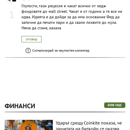
Глупости, тази рецесия я чакат всички от хедж
1
фондовете до wall street. Чакат я от години а тя все не
идва. Идеята е да дойде за да има основание Фед да
започне да печати пари и да свали лихвите до нула.
Няма да стане, хахаха
отговор
Сигнализирай за неуместен коментар
ФИНАНСИ
ВИЖ ОЩЕ
Ударът срещу Coinkite показа, че
защитата на биткойн се оказва