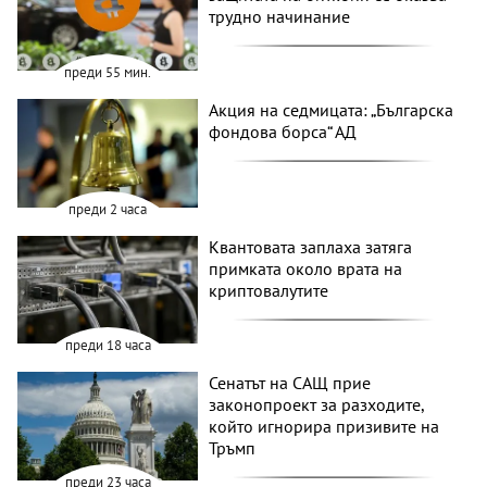
трудно начинание
преди 55 мин.
Акция на седмицата: „Българска
фондова борса“ АД
преди 2 часа
Квантовата заплаха затяга
примката около врата на
криптовалутите
преди 18 часа
Сенатът на САЩ прие
законопроект за разходите,
който игнорира призивите на
Тръмп
преди 23 часа