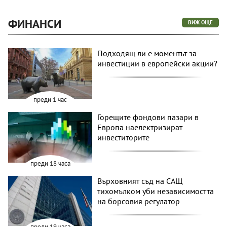
ФИНАНСИ
ВИЖ ОЩЕ
Подходящ ли е моментът за
инвестиции в европейски акции?
преди 1 час
Горещите фондови пазари в
Европа наелектризират
инвеститорите
преди 18 часа
Върховният съд на САЩ
тихомълком уби независимостта
на борсовия регулатор
преди 19 часа