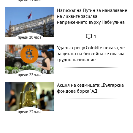
Натискът на Путин за намаляване
на лихвите засилва
напрежението върху Набиулина
1
преди 20 часа
Ударът срещу Coinkite показа, че
защитата на биткойна се оказва
трудно начинание
преди 22 часа
Акция на седмицата: „Българска
фондова борса“ АД
преди 23 часа