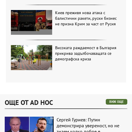
Киев преживя нова атака с
балистични ракети, руски бизнес
не призна Крим за част от Русия
Високата раждаемост в България
прикрива задълбочаващата се
демографска криза
ОЩЕ ОТ AD HOC
ВИЖ ОЩЕ
Сергей Гуриев: Путин
демонстрира увереност, но не
знаем колко добре е