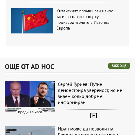
Китайският промишлен износ
засилва натиска върху
производителите в Източна
Европа
ОЩЕ ОТ AD HOC
ВИЖ ОЩЕ
Сергей Гуриев: Путин
демонстрира увереност, но не
знаем колко добре е
информиран
преди 14 часа
Иран може да позволи на
Европа да разчисти от мини