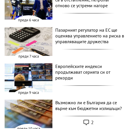
отново се устреми нагоре
преди 6 часа
Пазарният регулатор на ЕС ще
оценява управлението на риска в
управляващите дружества
преди 7 часа
Европейските индекси
продължават серията си от
рекорди
преди 9 часа
Възможно ли е България да се
върне към бюджетни излишъци?
2
преди 10 часа