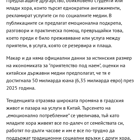
Предлагащите другарство, обикновено студенти или
млади хора, които търсят еднократни ангажименти,
рекламират услугите си по социалните медии. В
публикациите си предлагат емоционална подкрепа,
разговори и практическа помощ, превръщайки това,
което преди е било преживяване или услуга между
приятели, в услуга, която се резервира и плаща.
Макар и да няма официални данни за истинския размер
на икономиката за "приятелство под наем", оценки на
китайски държавни медии предполагат, че тя е
достигнала 50 милиарда юана (6,35 милиарда евро) през
2025 година.
Тенденцията отразява широката промяна в градския
живот и пазара на услуги в Китай. Търсенето на
„емоционално потребление“ се увеличава, тъй като
младите хора живеят все по-далеч от семействата си,
работят по-дълги часове и им е все по-трудно да
поддържат традиционни социални връзки с други хора,