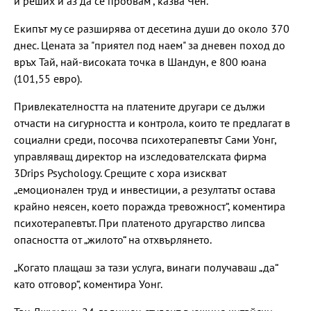
и реших и аз да се пробвам“, казва Чен.
Екипът му се разширява от десетина души до около 370
днес. Цената за "приятел под наем" за дневен поход до
връх Тай, най-високата точка в Шандун, е 800 юана
(101,55 евро).
Привлекателността на платените другари се дължи
отчасти на сигурността и контрола, които те предлагат в
социални среди, посочва психотерапевтът Сами Уонг,
управляващ директор на изследователската фирма
3Drips Psychology. Срещите с хора изискват
„емоционален труд и инвестиции, а резултатът остава
крайно неясен, което поражда тревожност“, коментира
психотерапевтът. При платеното другарство липсва
опасността от „жилото“ на отхвърлянето.
„Когато плащаш за тази услуга, винаги получаваш „да“
като отговор“, коментира Уонг.