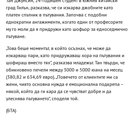
Тан Джунсин, 24-годишен студент в южния китайски
град Гилън, разказва, че си изкарва джобните като
платен спътник в пътувания. Започва с подобни
еднократни ангажименти, когато един от професорите
му го моли да я придружи като шофьор за едноседмично
пътуване.
„Това беше моментът, в който осъзнах, че може да
изкарваш пари, като придружаваш хора на пътувания и
шофираш вместо тях“, разказва младежът. Тан твърди, че
обикновено печели между 3000 и 5000 юана на месец
(380,82 и 634,69 евро). „Повечето от клиентите ми са
жени, чиято основна нужда е емоционална подкрепа –
някой, който да ги кара да се чувстват добре и да
улеснява пътуването“, споделя той.
(БТА)