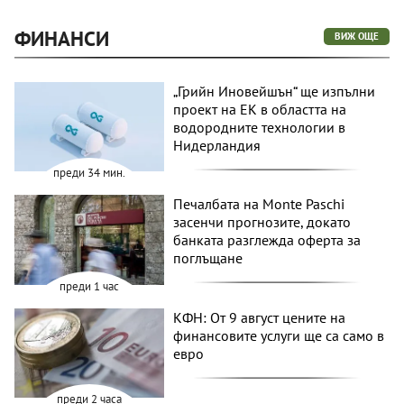
ФИНАНСИ
ВИЖ ОЩЕ
„Грийн Иновейшън“ ще изпълни
проект на ЕК в областта на
водородните технологии в
Нидерландия
преди 34 мин.
Печалбата на Monte Paschi
засенчи прогнозите, докато
банката разглежда оферта за
поглъщане
преди 1 час
КФН: От 9 август цените на
финансовите услуги ще са само в
евро
преди 2 часа