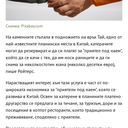
Снимка: Pixabay.com
На каменните стъпала в подножието на връх Тай, едно от
най-известните планински места в Китай, катерачите
могат да резервират и да си платят за "приятел под наем",
който да се качи с тях, да им носи раниците и да ги
снима за няколкостотин юана (няколко десетки евро),
пише Ройтерс.
Нарастващият интерес към тази услуга е част от по-
широката икономика за "приятели под наем", която се
развива в Китай. Освен за катерене в планините платено
другарство се предлага и за тичане, за туризъм, дори и за
посещение в хотпот ресторанти, което традиционно е
преживяване, споделяно с приятели.