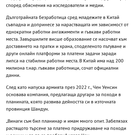
според обяснения на изследователи и медии.
Дълготрайната безработица сред младежите в Китай
съвпадна и допринесе за нарастващата им зависимост от
еднократни работни ангажименти и гъвкави работни
места. Завършилите висше образование се насочват към
доставянето на пратки и храна, споделеното пътуване и
други онлайн платформи за платени задачи заради
липса на стабилни работни места. В Китай има над 200
милиона т.нар. гъвкави работници, сочат официални
данни.
След като напуска армията през 2022 г., Чен Уенсин
основава компания, предлагаща другари за походи в
планината, която развива дейността си в източната
провинция Шандун.
„Винаги съм бил планинар и имам много опит. Забелязах
растящото търсене за платено придружаване на походи