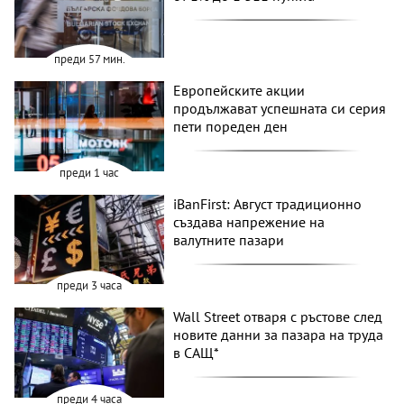
преди 57 мин.
Европейските акции
продължават успешната си серия
пети пореден ден
преди 1 час
iBanFirst: Август традиционно
създава напрежение на
валутните пазари
преди 3 часа
Wall Street отваря с ръстове след
новите данни за пазара на труда
в САЩ*
преди 4 часа