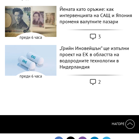
Йената като оръжие: как
интервенцията на САЩ и Япония
променя валутните пазари
3
преди 6 часа
„Грийн Иновейшън“ ще изпълни
проект на ЕК в областта на
водородните технологии в
Нидерландия
преди 6 часа
2
НАГОРЕ