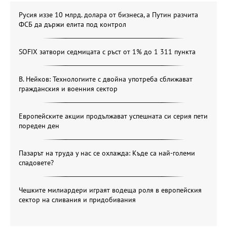
Русия иззе 10 млрд. долара от бизнеса, а Путин разчита
ФСБ да държи елита под контрол
SOFIX затвори седмицата с ръст от 1% до 1 311 пункта
В. Нейков: Технологиите с двойна употреба сближават
гражданския и военния сектор
Европейските акции продължават успешната си серия пети
пореден ден
Пазарът на труда у нас се охлажда: Къде са най-големи
спадовете?
Чешките милиардери играят водеща роля в европейския
сектор на сливания и придобивания