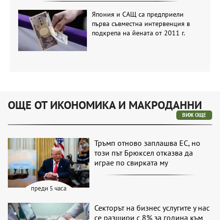
Япония и САЩ са предприели
първа съвместна интервенция в
подкрепа на йената от 2011 г.
ОЩЕ ОТ ИКОНОМИКА И МАКРОДАННИ
ВИЖ ОЩЕ
Тръмп отново заплашва ЕС, но
този път Брюксел отказва да
играе по свирката му
преди 5 часа
Секторът на бизнес услугите у нас
се разшири с 8% за година към