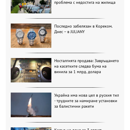
проблема с недостига на жилища
Последно забелязан в Кореком.
Днес – в JULIANY
Носталгията продава: Завръщането
на касетките следва бума на
винила за 1 млрд. долара
Украйна има нова цел в руския тил
- трудните за намиране установки
за балистични ракети
Кадър на деня за 3 август