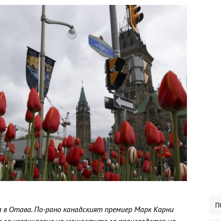
П
в Отава. По-рано канадският премиер Марк Карни