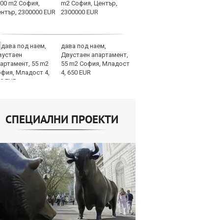
m2 София, Център,
мл
2300000 EUR
пр
п
дава под наем,
Н
Двустаен апартамент,
Op
55 m2 София, Младост
на
4, 650 EUR
це
СПЕЦИАЛНИ ПРОЕКТИ