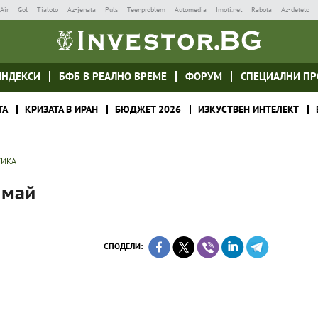
Air
Gol
Tialoto
Az-jenata
Puls
Teenproblem
Automedia
Imoti.net
Rabota
Az-deteto
ИНДЕКСИ
БФБ В РЕАЛНО ВРЕМЕ
ФОРУМ
СПЕЦИАЛНИ ПР
ТА
КРИЗАТА В ИРАН
БЮДЖЕТ 2026
ИЗКУСТВЕН ИНТЕЛЕКТ
ТИКА
 май
СПОДЕЛИ: