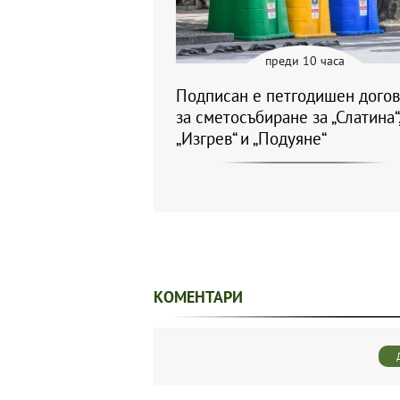
преди 10 часа
Подписан е петгодишен дого
за сметосъбиране за „Слатина“
„Изгрев“ и „Подуяне“
КОМЕНТАРИ