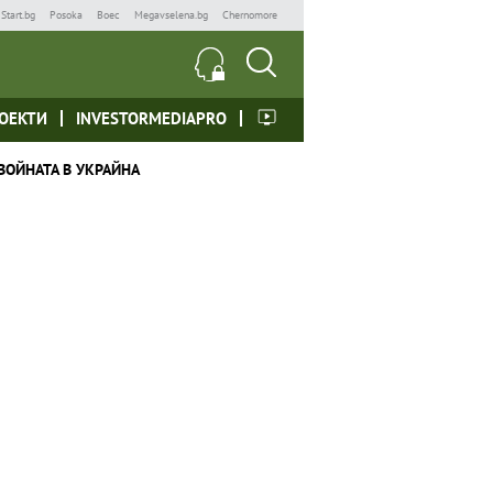
Start.bg
Posoka
Boec
Megavselena.bg
Chernomore
ОЕКТИ
INVESTORMEDIAPRO
ВОЙНАТА В УКРАЙНА