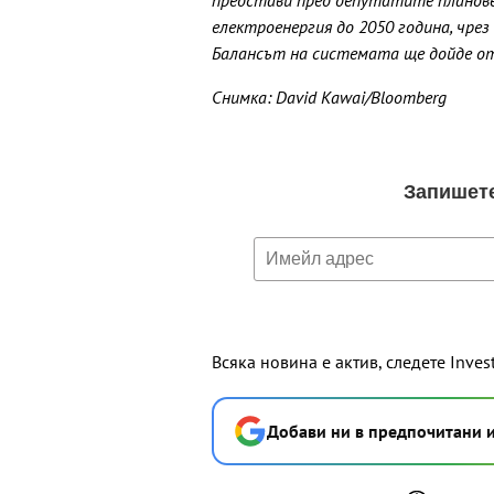
представи пред депутатите планове
електроенергия до 2050 година, чре
Балансът на системата ще дойде от
Снимка: David Kawai/Bloomberg
Всяка новина е актив, следете Inves
Добави ни в предпочитани 