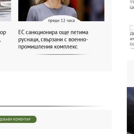
Атлетик (Провадия) за
Аматьорската купа
преди 12 часа
Национална мрежа за
вор
ЕС санкционира още петима
децата:
,
руснаци, свързани с военно-
Саморазправата не е
правосъдие след
промишления комплекс
случая с „ловци на педофили“
ДОБАВИ КОМЕНТАР