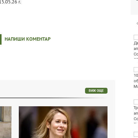
15.05.26 г.
Двоен ръст на
НАПИШИ КОМЕНТАР
чревните инфекции за
седмица във
Варненско
Вечерен крос ще се
проведе тази събота в
Морската градина на
Варна
ВИЖ ОЩЕ
Тази събота: откриват
ловния сезон за
пернат дивеч
ФК Девня гостува на