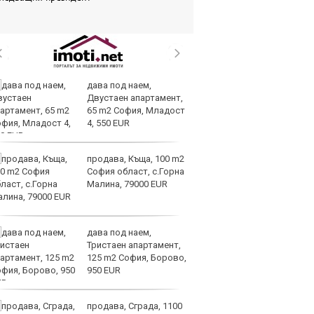
дава под наем,
Те
Двустаен апартамент,
ги
65 m2 София, Младост
иг
4, 550 EUR
ст
отшумяват
продава, Къща, 100 m2
Со
София област, с.Горна
Тр
Малина, 79000 EUR
съ
а 
дава под наем,
Це
Тристаен апартамент,
Ру
125 m2 София, Борово,
та
950 EUR
продава, Сграда, 1100
СА