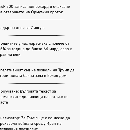
&P 500 записа нов рекорд в очакване
а отварянето на Ормузкия проток
адър на деня за 7 август
редитите у нас нараснаха с повече от
6% за година до близо 66 млрд. евро в
края на юни
пелативният съд не позволи на Тръмп да
трои новата бална зала в Белия дом
роучване: Дълговата тежест за
ерманските доставчици на авточасти
асте
нализатор: За Тръмп ще е по-лесно да
прехвърли войната срещу Иран на
следващия президент