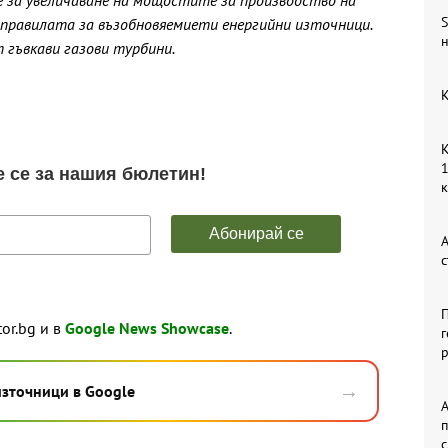
 за увеличаване на мощостите за производство на
S
з правилата за възобновяемиети енергийни източници.
н
 гъвкави газови турбини.
К
К
1
А
с
П
tor.bg и в
Google News Showcase
.
г
р
→
източници в Google
А