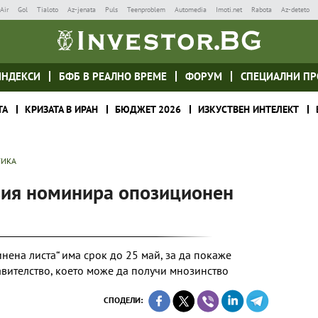
Air
Gol
Tialoto
Az-jenata
Puls
Teenproblem
Automedia
Imoti.net
Rabota
Az-deteto
ИНДЕКСИ
БФБ В РЕАЛНО ВРЕМЕ
ФОРУМ
СПЕЦИАЛНИ ПР
ТА
КРИЗАТА В ИРАН
БЮДЖЕТ 2026
ИЗКУСТВЕН ИНТЕЛЕКТ
ТИКА
вия номинира опозиционен
нена листа“ има срок до 25 май, за да покаже
авителство, което може да получи мнозинство
СПОДЕЛИ: