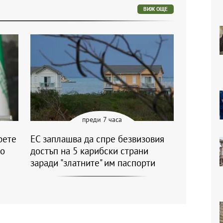
ВИЖ ОЩЕ
преди 7 часа
рете
ЕС заплашва да спре безвизовия
ко
достъп на 5 карибски страни
заради "златните" им паспорти