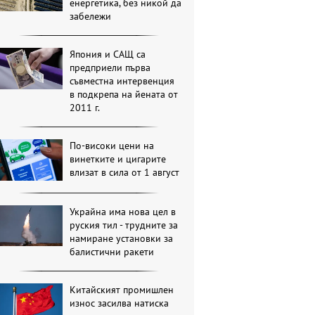
енергетика, без никой да
забележи
Япония и САЩ са
предприели първа
съвместна интервенция
в подкрепа на йената от
2011 г.
По-високи цени на
винетките и цигарите
влизат в сила от 1 август
Украйна има нова цел в
руския тил - трудните за
намиране установки за
балистични ракети
Китайският промишлен
износ засилва натиска