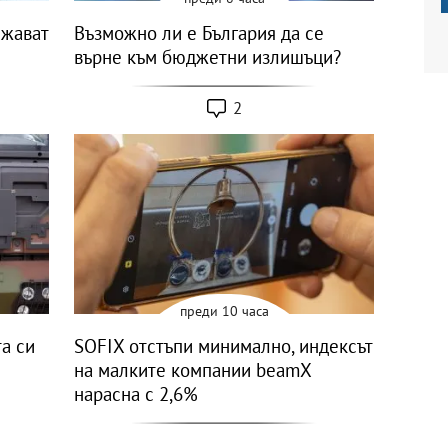
лжават
Възможно ли е България да се
върне към бюджетни излишъци?
2
преди 10 часа
а си
SOFIX отстъпи минимално, индексът
на малките компании beamX
нарасна с 2,6%