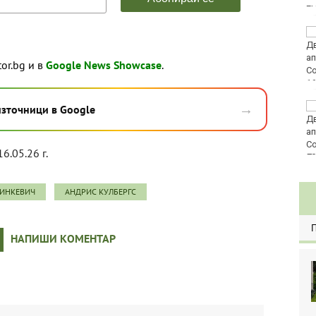
E
Златото стигна до
4295 долара за унция
tor.bg и в
Google News Showcase
.
→
Във Варна наградиха
източници в Google
победителите в
Спартакиадата на ВМС
16.05.26 г.
80
РИНКЕВИЧ
АНДРИС КУЛБЕРГС
НАПИШИ КОМЕНТАР