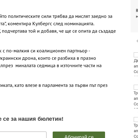
R
ойто политическите сили трябва да мислят заедно за
та“, коментира Кулбергс след номинацията.
, подчертава той и добавя, че ще се опита да създаде
к с по-малкия си коалиционен партньор -
Винисиус Жуниор
украински дрона, които се разбиха в празно
преподписа с Реал
лпрез миналата седмица в източните части на
(Мадрид)
иката, като влезе в парламента за първи път през
ЦСКА удари с 3:0
Макаби като гост
Тъжна вест! Почина
голямо име в
медицината