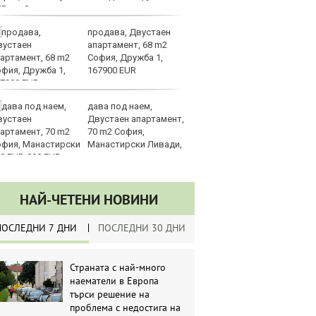
UR
продава, Двустаен
З
апартамент, 68 m2
на
София, Дружба 1,
лу
167900 EUR
дава под наем,
Сл
Двустаен апартамент,
по
70 m2 София,
А
Манастирски Ливади,
ин
0 EUR
долара
НАЙ-ЧЕТЕНИ НОВИНИ
ПОСЛЕДНИ 7 ДНИ
ПОСЛЕДНИ 30 ДНИ
Страната с най-много
наематели в Европа
търси решение на
проблема с недостига на