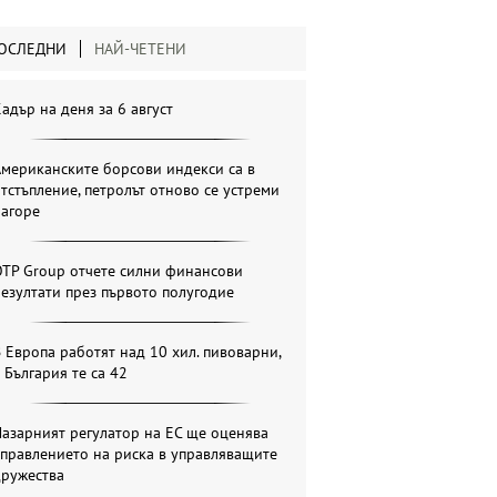
ОСЛЕДНИ
НАЙ-ЧЕТЕНИ
адър на деня за 6 август
мериканските борсови индекси са в
тстъпление, петролът отново се устреми
нагоре
OTP Group отчете силни финансови
езултати през първото полугодие
 Европа работят над 10 хил. пивоварни,
 България те са 42
азарният регулатор на ЕС ще оценява
правлението на риска в управляващите
дружества