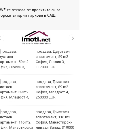
WE се отказва от проектите си за
морски вятърни паркове в САЩ
продава, Двустаен
Вс
апартамент, 59 m2
Ду
София, Люлин 3,
Съ
117000 EUR
продава, Тристаен
Са
апартамент, 89 m2
м
София, Младост 4,
г
250000 EUR
ху
продава, Тристаен
Sh
апартамент, 116 m2
Г
София, Манастирски
ко
ливади Запад, 319000
по