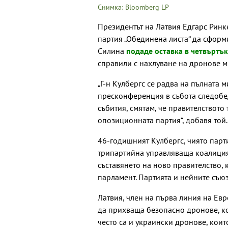
Снимка: Bloomberg LP
Президентът на Латвия Едгарс Рин
партия „Обединена листа“ да сформ
Силина
подаде оставка в четвъртък
справили с нахлуване на дронове м
„Г-н Кулбергс се радва на пълната 
пресконференция в събота следобед
събития, смятам, че правителството
опозиционната партия“, добавя той.
46-годишният Кулбергс, чиято парт
трипартийна управляваща коалиция,
съставянето на ново правителство,
парламент. Партията и нейните съю
Латвия, член на първа линия на Ев
да прихваща безопасно дронове, ко
често са и украински дронове, коит