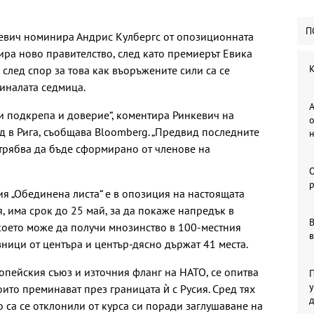
П
кевич номинира Андрис Кулбергс от опозиционната
ира ново правителство, след като премиерът Евика
К
след спор за това как въоръжените сили са се
иналата седмица.
А
ми подкрепа и доверие“, коментира Ринкевич на
о
 в Рига, съобщава Bloomberg. „Предвид последните
 трябва да бъде сформирано от членове на
р
ия „Обединена листа“ е в опозиция на настоящата
 има срок до 25 май, за да покаже напредък в
В
 което може да получи мнозинство в 100-местния
в
зници от центъра и център-дясно държат 41 места.
ропейския съюз и източния фланг на НАТО, се опитва
П
у
ито преминават през границата ѝ с Русия. Сред тях
о са се отклонили от курса си поради заглушаване на