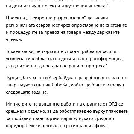
на дигиталния интелект и изкуствения интелект“.
Проектът „Електронно разрешително“ ще засили
регионалната свързаност чрез опростяване на системите
и процедурите за превоз на товари между държавите
членки.
Токаев заяви, че тюркските страни трябва да засилят
усилията си в областта на дигиталната трансформация,
„за да избегнат да останат встрани от прогреса“.
Турция, Казахстан и Азербайджан разработват съвместно
т.нар. научен спътник CubeSat, който ще бъде изстрелян
следващата година.
Министрите на външните работи на страните от ОТД се
срещнаха отделно, за да работят заедно върху плановете
за глобални транспортни маршрути, като Средният
коридор беше в центъра на регионалния фокус.