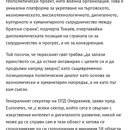
геополитически проект, нито военна организация. Това е
уникална платформа за укрепване на търговското,
икономическото, високотехнологичното, дигиталното,
културното и хуманитарното сътрудничество между
братски страни“, подчерта Токаев, очертавайки
дипломатическата позиция на страната си за
сътрудничество и прогрес, а не за конкуренция.
Той посочи, че тюркският свят трябва „да запази
единството си, да остане ангажиран с целите си и да
продължи напред заедно“, като същевременно
позиционира политическия диалог като основа за
икономически и хуманитарен напредък, а не като път
към съюзи.
Генералният секретар на ОТД Омуралиев, заяви пред
Euronews, че „с всеки сектор, който сега е свързан с
изкуствения интелект и дигиталното развитие, никой не
може да се справи сам в тази област и затова се
споразумяхме да си сътрудничим в минимум 58 области