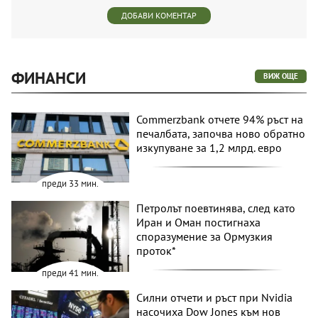
ДОБАВИ КОМЕНТАР
ФИНАНСИ
ВИЖ ОЩЕ
Commerzbank отчете 94% ръст на
печалбата, започва ново обратно
изкупуване за 1,2 млрд. евро
преди 33 мин.
Петролът поевтинява, след като
Иран и Оман постигнаха
споразумение за Ормузкия
проток*
преди 41 мин.
Силни отчети и ръст при Nvidia
насочиха Dow Jones към нов