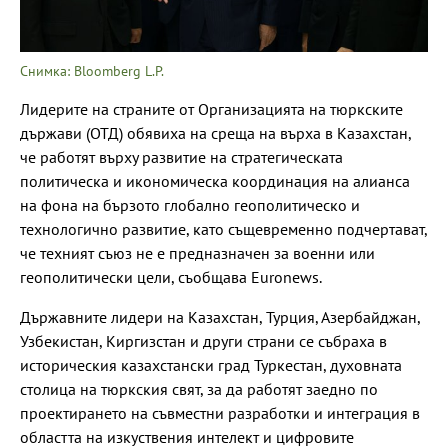
Снимка: Bloomberg L.P.
Лидерите на страните от Организацията на тюркските
държави (ОТД) обявиха на среща на върха в Казахстан,
че работят върху развитие на стратегическата
политическа и икономическа координация на алианса
на фона на бързото глобално геополитическо и
технологично развитие, като същевременно подчертават,
че техният съюз не е предназначен за военни или
геополитически цели, съобщава Euronews.
Държавните лидери на Казахстан, Турция, Азербайджан,
Узбекистан, Киргизстан и други страни се събраха в
историческия казахстански град Туркестан, духовната
столица на тюркския свят, за да работят заедно по
проектирането на съвместни разработки и интеграция в
областта на изкуствения интелект и цифровите