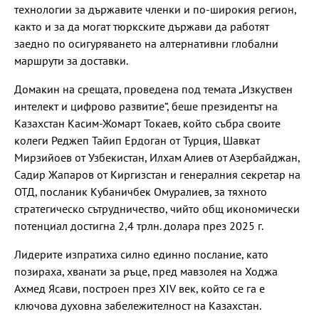
технологии за държавите членки и по-широкия регион,
както и за да могат тюркските държави да работят
заедно по осигуряването на алтернативни глобални
маршрути за доставки.
Домакин на срещата, проведена под темата „Изкуствен
интелект и цифрово развитие“, беше президентът на
Казахстан Касим-Жомарт Токаев, който събра своите
колеги Реджеп Тайип Ердоган от Турция, Шавкат
Мирзийоев от Узбекистан, Илхам Алиев от Азербайджан,
Садир Жапаров от Киргизстан и генералния секретар на
ОТД, посланик Кубаничбек Омуралиев, за тяхното
стратегическо сътрудничество, чийто общ икономически
потенциал достигна 2,4 трлн. долара през 2025 г.
Лидерите изпратиха силно единно послание, като
позираха, хванати за ръце, пред мавзолея на Ходжа
Ахмед Ясави, построен през XIV век, който се га е
ключова духовна забележителност на Казахстан.