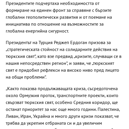
Президентите подчертаха необходимостта от
формиране на единен фронт за справяне с бързите
глобални геополитически развития и от поемане на
инициатива по отношение на възможностите за
глобална енергийна сигурност.
Президентът на Турция Реджеп Ердоган призова за
„стратегическата стойност на солидарните действия на
тюркския свят“, като взе предвид „кризите, случващи се в
нашия непосредствен регион“, и заяви, че „тюркският
свят е придобил рефлекси на високо ниво пред лицето
на общи проблеми“.
„Както показва продължаващата криза, съсредоточена
около Ормузкия проток, транспортните проекти, които
свързват тюркския свят, особено Средния коридор, ще
останат приоритет за нас още много години. Палестина,
Ливан, Иран, Украйна и много други кризи показват, че
трябва да укрепим отбраната си и да увеличим