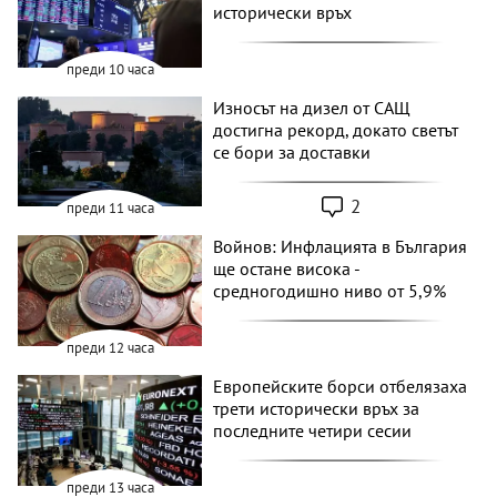
исторически връх
преди 10 часа
Износът на дизел от САЩ
достигна рекорд, докато светът
се бори за доставки
2
преди 11 часа
Войнов: Инфлацията в България
ще остане висока -
средногодишно ниво от 5,9%
преди 12 часа
Европейските борси отбелязаха
трети исторически връх за
последните четири сесии
преди 13 часа