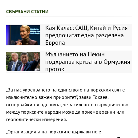
СВЪРЗАНИ СТАТИИ
Кая Калас: САЩ, Китай и Русия
предпочитат една разделена
Европа
Мълчанието на Пекин
подхранва кризата в Ормузкия
проток
„За нас укрепването на единството на тюркския свят е
изключително важен приоритет“, заяви Токаев,
оспорвайки твърденията, че засиленото сътрудничество
между тюркските народи може да приеме военни или
геополитически измерения.
„Организацията на тюркските държави не е