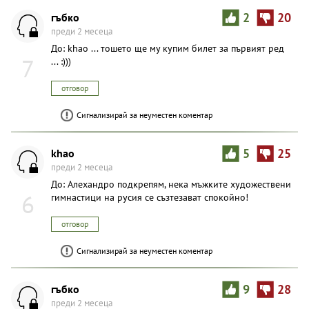
гъбко
2
20
преди 2 месеца
До: khao ... тошето ще му купим билет за първият ред
7
... :)))
отговор
Сигнализирай за неуместен коментар
khao
5
25
преди 2 месеца
До: Aлexaндpo подкрепям, нека мъжките художествени
6
гимнастици на русия се съзтезават спокойно!
отговор
Сигнализирай за неуместен коментар
гъбко
9
28
преди 2 месеца