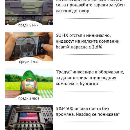
си за продажбите заради загубен
ключов договор
преди 5 мин.
SOFIX отстъпи минимално,
индексът на малките компании
beamX нарасна с 2,6%
преди 1 час
"Градус" инвестира в оборудване,
за да интегрира птицевъдния
комплекс в Бургаско
преди 2 часа
S&P 500 остава почти без
промяна, Nasdaq се понижава*