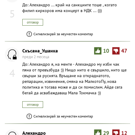
До: Aлexaндpo ... край на санкциите тоше , когато
5
филип киркоров има концерт в НДК ... :)))
отговор
Сигнализирай за неуместен коментар
Скъсана_Ушанка
10
47
преди 2 месеца
До: Aлexaндpo я, на менте - Алехандро му изби чак
4
пяна от превъзбуда :)) Нищо нито е свършило, нито ще
свърши за руснята. Връщане на откраднатото,
репарации, извинения, смяна на МалкотоПу, нова
политика и тогава може и да си помислим. Айде сега
бегай да асвабаждаваш Мала Токмачка :))
отговор
Сигнализирай за неуместен коментар
Aлexaндpo
29
12