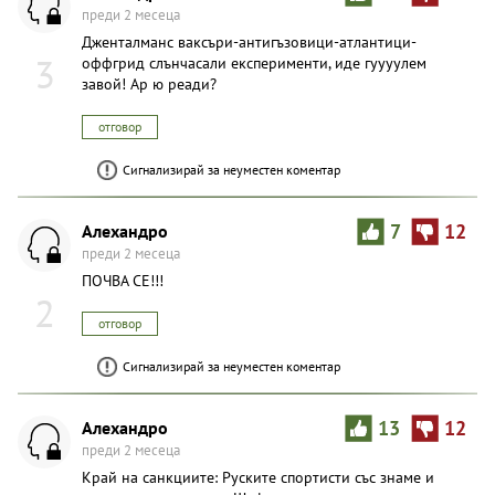
преди 2 месеца
Дженталманс ваксъри-антигъзовици-атлантици-
3
оффгрид слънчасали експерименти, иде гуууулем
завой! Ар ю реади?
отговор
Сигнализирай за неуместен коментар
Aлexaндpo
7
12
преди 2 месеца
ПОЧВА СЕ!!!
2
отговор
Сигнализирай за неуместен коментар
Aлexaндpo
13
12
преди 2 месеца
Край на санкциите: Руските спортисти със знаме и