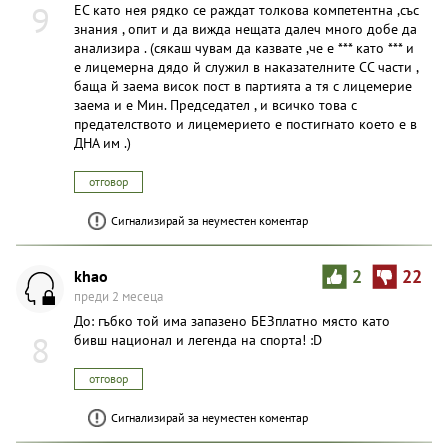
9
ЕС като нея рядко се раждат толкова компетентна ,със
знания , опит и да вижда нещата далеч много добе да
анализира . (сякаш чувам да казвате ,че е *** като *** и
е лицемерна дядо й служил в наказателните СС части ,
баща й заема висок пост в партията а тя с лицемерие
заема и е Мин. Председател , и всичко това с
предателството и лицемерието е постигнато което е в
ДНА им .)
отговор
Сигнализирай за неуместен коментар
khao
2
22
преди 2 месеца
До: гъбко той има запазено БЕЗплатно място като
8
бивш национал и легенда на спорта! :D
отговор
Сигнализирай за неуместен коментар