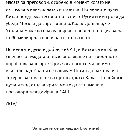
масата за преговори, особено в момент, когато не
изглежда в най-силната си позиция. По нейните думи
Китай поддържа тесни отношения с Русия и има роля да
убеди Москва да спре войната. Калас допълни, че
Украйна може да очаква първия превод от общия заем
от 90 милиарда евро в началото на юни.
По нейните думи е добре, че САЩ и Китай са на общо
мнение за нуждата от възстановяване на свободното
корабоплаване през Ормузкия проток. Китай има
влияние над Иран и се надявам Пекин да разговаря с
Техеран за отваряне на протока, каза Калас. По нейните
думи изход от тази криза може да се намери в
преговори между Иран и САЩ.
/БТА/