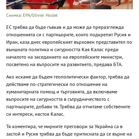
Снимка: EPA/Olivier Hoslet
ЕС трябва да бъде гъвкав и да може да преразглежда
отношенията си с партньорите, които подкрепят Русия и
Иран, каза днес европейският върховен представител по
външната политика и сигурността Кая Калас преди
началото на заседанието на европейските министри,
посветено на въпросите на развитието, предава БТА.
Ако искаме да бъдем геополитически фактор, трябва да
действаме по-стратегически по отношение на
хуманитарната помощ и търговията, да включваме
въпросите на сигурността в сътрудничеството с
партньорите, добави тя. Трябва да отчитаме собствените
си интереси, настоя Калас.
Тя коментира, че мирните преговори за Украйна са в
застой и Русия трябва да бъде притисната да се върне на