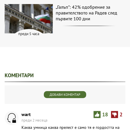
„Галъп“: 42% одобрение за
правителството на Радев след
първите 100 дни
преди 5 часа
КОМЕНТАРИ
ДОБАВИ КОМЕНТАР
wart
18
2
преди 2 месеца
Каква умница каква прелест е само тя е гордостта на