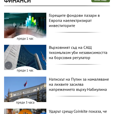
ФИНАНСИ
Горещите фондови пазари в
Европа наелектризират
инвеститорите
преди 1 час
Върховният съд на САЩ
тихомълком уби независимостта
на борсовия регулатор
преди 1 час
Натискът на Путин за намаляване
на лихвите засилва
напрежението върху Набиулина
преди 3 часа
Ударът срещу Coinkite показа, че