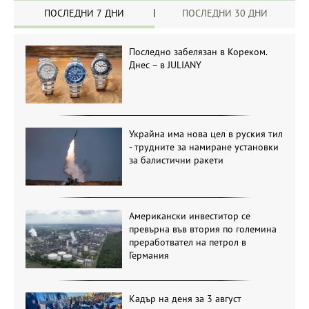
ПОСЛЕДНИ 7 ДНИ
ПОСЛЕДНИ 30 ДНИ
Последно забелязан в Кореком.
Днес – в JULIANY
Украйна има нова цел в руския тил
- трудните за намиране установки
за балистични ракети
Американски инвеститор се
превърна във втория по големина
преработвател на петрол в
Германия
Кадър на деня за 3 август