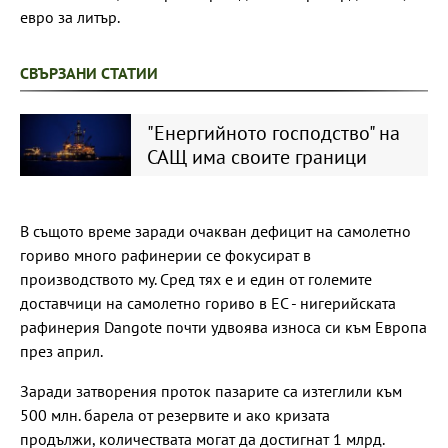
евро за литър.
СВЪРЗАНИ СТАТИИ
"Енергийното господство" на
САЩ има своите граници
В същото време заради очакван дефицит на самолетно
гориво много рафинерии се фокусират в
производството му. Сред тях е и един от големите
доставчици на самолетно гориво в ЕС - нигерийската
рафинерия Dangote почти удвоява износа си към Европа
през април.
Заради затворения проток пазарите са изтеглили към
500 млн. барела от резервите и ако кризата
продължи, количествата могат да достигнат 1 млрд.