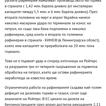
руските рафинерии намаляват производството на горива
в страната с 1,42 млн. барела дневно (от инсталиран
капацитет между 5,5 млн. и 6 млн. барела дневно). През
втората половина на март и април Украйна нанесе
няколко масирани удара по терминали за износ на
петрол, но също така бяха подпалени и няколко
рафинерии, сред които и втората по големина
рафинерия в страната - КИНЕФ (в Ленинградска област),
която има капацитет за преработката на 20 млн. тона
годишно.
Това не е първият удар и според източници на Ройтерс
са разрушени три от четирите съоръжения за първична
обработка на петрол, което ще остави рафинерията
неработеща за известно време.
Ограничената работа на рафинериите създава най-голям
дефицит на дизелово гориво и газьол, сочат още
анализите на Ройтерс. В ЕС цената на дизела на
бензиностанциите през април достигна рекордните 2,11