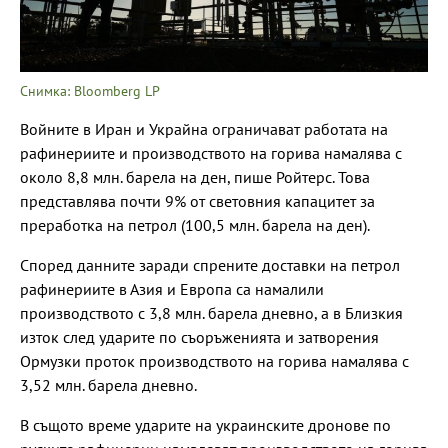
Снимка: Bloomberg LP
Войните в Иран и Украйна ограничават работата на
рафинериите и производството на горива намалява с
около 8,8 млн. барела на ден, пише Ройтерс. Това
представлява почти 9% от световния капацитет за
преработка на петрол (100,5 млн. барела на ден).
Според данните заради спрените доставки на петрол
рафинериите в Азия и Европа са намалили
производството с 3,8 млн. барела дневно, а в Близкия
изток след ударите по съоръженията и затворения
Ормузки проток производството на горива намалява с
3,52 млн. барела дневно.
В същото време ударите на украинските дронове по