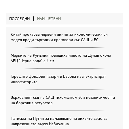
ПОСЛЕДНИ
НАЙ-ЧЕТЕНИ
Китай прокарва червени линии за икономическия си
модел преди търговски преговори със САЩ и ЕС
Мерките на Румъния повишиха нивото на Дунав около
АЕЦ "Черна вода" с 4 см
Горещите фондови пазари в Европа наелектризират
инвеститорите
Върховният съд на САЩ тихомълком уби независимостта
на борсовия регулатор
Натискът на Путин за намаляване на лихвите засилва
напрежението върху Набиулина