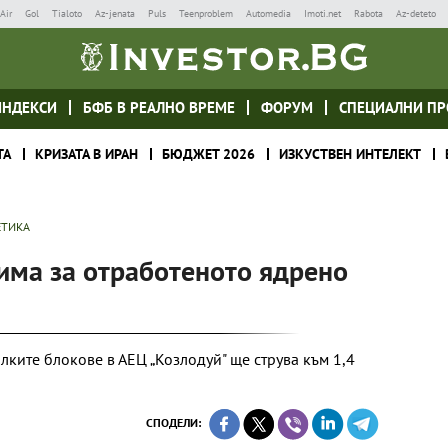
Air
Gol
Tialoto
Az-jenata
Puls
Teenproblem
Automedia
Imoti.net
Rabota
Az-deteto
ИНДЕКСИ
БФБ В РЕАЛНО ВРЕМЕ
ФОРУМ
СПЕЦИАЛНИ ПР
ТА
КРИЗАТА В ИРАН
БЮДЖЕТ 2026
ИЗКУСТВЕН ИНТЕЛЕКТ
ЕТИКА
има за отработеното ядрено
лките блокове в АЕЦ „Козлодуй" ще струва към 1,4
СПОДЕЛИ: