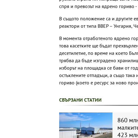
спря и превозът на ядрено гориво -
В същото положение са и другите е
реактори от типа ВВЕР – Унгария, Ч
В момента отработеното ядрено гор
това касетките ще бъдат прехвърле
десетилетие, по време на което Бъл
трябва да бъде изградено хранили
изборът на площадка се бави от год
остъклените отпадъци, а също така 
гориво (което е ресурс за ново прои
СВЪРЗАНИ СТАТИИ
860 млн
малките
423 млн