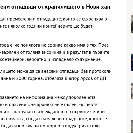
нени отпадъци от хранилището в Нови хан
ат преместени и отпадъците, които се съхранява в
щите няколко години контейнерите ще бъдат
ова е, че понякога не се знае какво има в тях. През
върляни от голяма височина и в резултат в първите
 контейнери, вероятно и изпаднало съдържание.
нилището може да са внасяни отпадъци без протоколи
дина и 2000 година, отбеляза Виктор Арсов от ДП
редаването на информация между поколенията
о и опасения, че архивът не е пълен. Експертът
опитът, натрупан с извеждането на първите четири
то помага да бъдат намалени отпадъците, които се
да бъдат използвани повторно в индустрията или