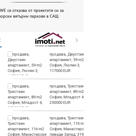
WE се отказва от проектите си за
морски вятърни паркове в САЩ
продава, Двустаен
Вс
апартамент, 59 m2
Ду
София, Люлин 3,
Съ
117000 EUR
продава, Тристаен
Са
апартамент, 89 m2
м
София, Младост 4,
г
250000 EUR
ху
продава, Тристаен
Sh
апартамент, 116 m2
Г
София, Манастирски
ко
ливади Запад, 319000
по