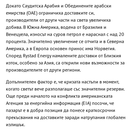
Докато Саудитска Арабия и Обединените арабски
емирства (ОАЕ) ограничиха доставките си,
производители от други части на света увеличиха
добива. В Южна Америка, водена от Бразилия и
Венецуела, износът на суров петрол е нараснал с над 20
процента. Значително увеличение се отчита и в Северна
Америка, а в Европа основен принос има Норвегия.
Според Rystad Energy намалените доставки от Близкия
изток, особено за Азия, са открили нови възможности за
производителите от други региони.
Допълнителен фактор е, че кризата настъпи в момент,
когато светът вече разполагаше със значителни резерви.
Още преди началото на конфликта американската
Агенция за енергийна информация (EIA) посочи, че
пазарът е в добра позиция да понесе краткосрочни
прекъсвания на доставките заради натрупания глобален
излишък.