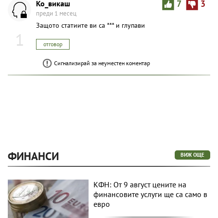
Ко_викаш
7
3
преди 1 месец
Защото статиите ви са *** и глупави
1
отговор
Сигнализирай за неуместен коментар
ФИНАНСИ
ВИЖ ОЩЕ
КФН: От 9 август цените на
финансовите услуги ще са само в
евро