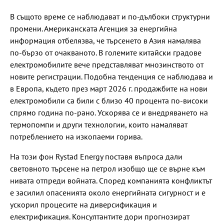
В същото време се наблюдават и по-дълбоки структурни
промени. Американската Агенция за енергийна
информация отбелязва, че търсенето в Азия намалява
по-бързо от очакваното. В големите китайски градове
електромобилите вече представляват мнозинството от
новите регистрации. Подобна тенденция се наблюдава и
в Европа, където през март 2026 г. продажбите на нови
електромобили са били с близо 40 процента по-високи
спрямо година по-рано. Ускорява се и внедряването на
термопомпи и други технологии, които намаляват
потреблението на изкопаеми горива.
На този фон Rystad Energy поставя въпроса дали
световното търсене на петрол изобщо ще се върне към
нивата отпреди войната. Според компанията конфликтът
е засилил опасенията около енергийната сигурност и е
ускорил процесите на диверсификация и
електрификация. Консултантите дори прогнозират