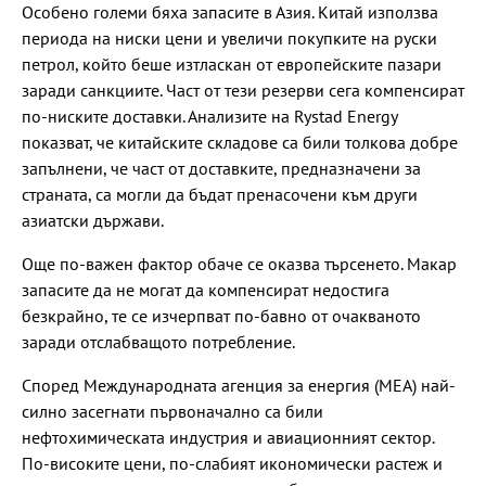
Особено големи бяха запасите в Азия. Китай използва
периода на ниски цени и увеличи покупките на руски
петрол, който беше изтласкан от европейските пазари
заради санкциите. Част от тези резерви сега компенсират
по-ниските доставки. Анализите на Rystad Energy
показват, че китайските складове са били толкова добре
запълнени, че част от доставките, предназначени за
страната, са могли да бъдат пренасочени към други
азиатски държави.
Още по-важен фактор обаче се оказва търсенето. Макар
запасите да не могат да компенсират недостига
безкрайно, те се изчерпват по-бавно от очакваното
заради отслабващото потребление.
Според Международната агенция за енергия (МЕА) най-
силно засегнати първоначално са били
нефтохимическата индустрия и авиационният сектор.
По-високите цени, по-слабият икономически растеж и