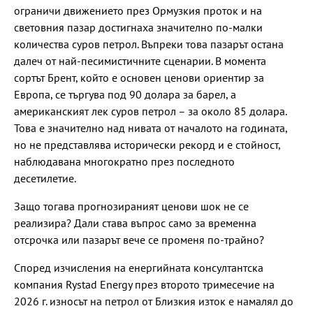
ограничи движението през Ормузкия проток и на
световния пазар достигнаха значително по-малки
количества суров петрол. Въпреки това пазарът остана
далеч от най-песимистичните сценарии. В момента
сортът Брент, който е основен ценови ориентир за
Европа, се търгува под 90 долара за барел, а
американският лек суров петрол – за около 85 долара.
Това е значително над нивата от началото на годината,
но не представлява исторически рекорд и е стойност,
наблюдавана многократно през последното
десетилетие.
Защо тогава прогнозираният ценови шок не се
реализира? Дали става въпрос само за временна
отсрочка или пазарът вече се променя по-трайно?
Според изчисления на енергийната консултантска
компания Rystad Energy през второто тримесечие на
2026 г. износът на петрол от Близкия изток е намалял до