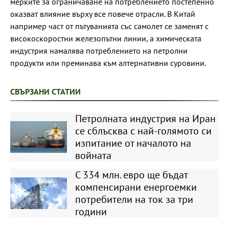
мерките за ограничаване на потреблението постепенно
оказват влияние върху все повече отрасли. В Китай
например част от пътуванията със самолет се заменят с
високоскоростни железопътни линии, а химическата
индустрия намалява потреблението на петролни
продукти или преминава към алтернативни суровини.
СВЪРЗАНИ СТАТИИ
Петролната индустрия на Иран
се сблъсква с най-голямото си
изпитание от началото на
войната
С 334 млн. евро ще бъдат
компенсирани енергоемки
потребители на ток за три
години