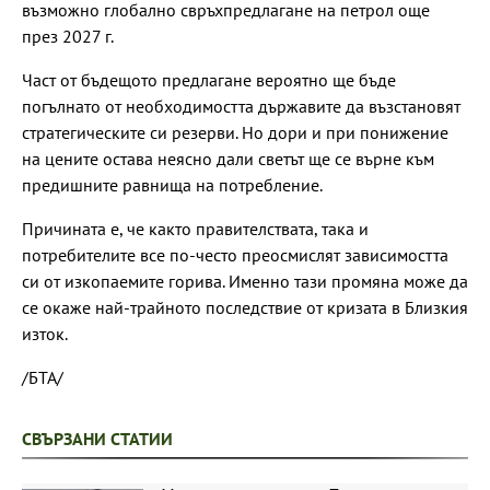
възможно глобално свръхпредлагане на петрол още
през 2027 г.
Част от бъдещото предлагане вероятно ще бъде
погълнато от необходимостта държавите да възстановят
стратегическите си резерви. Но дори и при понижение
на цените остава неясно дали светът ще се върне към
предишните равнища на потребление.
Причината е, че както правителствата, така и
потребителите все по-често преосмислят зависимостта
си от изкопаемите горива. Именно тази промяна може да
се окаже най-трайното последствие от кризата в Близкия
изток.
/БТА/
СВЪРЗАНИ СТАТИИ