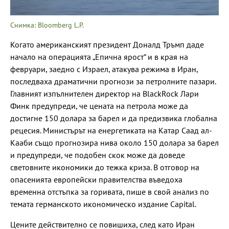
Снимка: Bloomberg L.P.
Когато американският президент Доналд Тръмп даде
начало на операцията „Епична ярост“ и в края на
февруари, заедно с Израел, атакува режима в Иран,
последваха драматични прогнози за петролните пазари.
Главният изпълнителен директор на BlackRock Лари
Финк предупреди, че цената на петрола може да
достигне 150 долара за барел и да предизвика глобална
рецесия. Министърът на енергетиката на Катар Саад ал-
Кааби също прогнозира нива около 150 долара за барел
и предупреди, че подобен скок може да доведе
световните икономики до тежка криза. В отговор на
опасенията европейски правителства въведоха
временна отстъпка за горивата, пише в свой анализ по
темата германското икономическо издание Capital.
Цените действително се повишиха, след като Иран