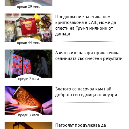
преди 29 мин.
Предложение за етика към
криптозакона в САЩ може да
спести на Тръмп милиони от
данъци
преди 44 мин.
Азиатските пазари приключиха
седмицата със смесени резултати
преди 2 часа
Златото се насочва към най-
добрата си седмица от януари
преди 3 часа
Петролът продължава да