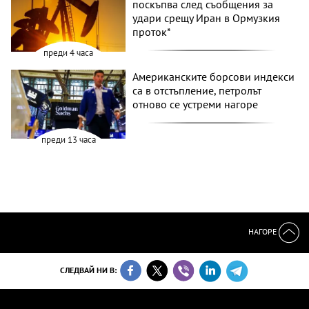
поскъпва след съобщения за
удари срещу Иран в Ормузкия
проток*
преди 4 часа
Американските борсови индекси
са в отстъпление, петролът
отново се устреми нагоре
преди 13 часа
НАГОРЕ
СЛЕДВАЙ НИ В: