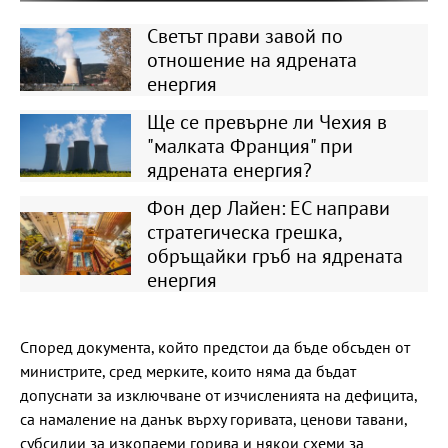
Светът прави завой по
отношение на ядрената
енергия
Ще се превърне ли Чехия в
"малката Франция" при
ядрената енергия?
Фон дер Лайен: ЕС направи
стратегическа грешка,
обръщайки гръб на ядрената
енергия
Според документа, който предстои да бъде обсъден от
министрите, сред мерките, които няма да бъдат
допуснати за изключване от изчисленията на дефицита,
са намаление на данък върху горивата, ценови тавани,
субсидии за изкопаеми горива и някои схеми за