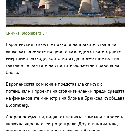
Снимка: Bloomberg LP
Европейският съюз ще позволи на правителствата да
включват ядрените мощности като една от категориите
енергийни разходи, които могат да получат по-голяма
гъвкавост в рамките на строгите бюджетни правила на
блока.
Европейската комисия е представила списък с
потенциални проекти на страните членки преди срещата
на финансовите министри на блока в Брюксел, съобщава
Bloomberg.
Според документа, видян от медията, списъкът с проекти
включва ядрени електроцентрали. Други инициативи,
които ще се квалифицират, включват батерии,