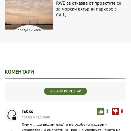
RWE се отказва от проектите си
за морски вятърни паркове в
САЩ
преди 12 часа
КОМЕНТАРИ
ДОБАВИ КОМЕНТАР
гъбко
1
8
преди 4 седмици
Хммм ... да видим наш'те не особено кадърни
управляващи енергетици , как ще увеличат цената на