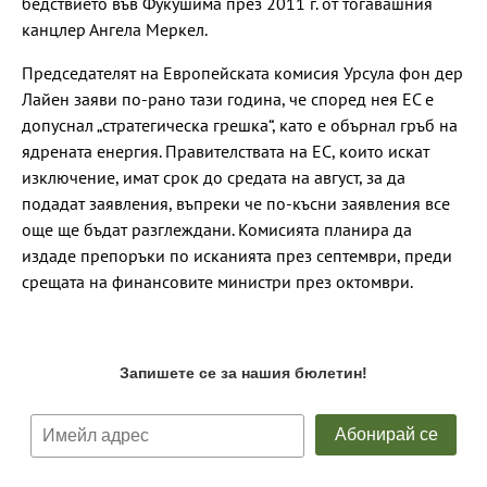
бедствието във Фукушима през 2011 г. от тогавашния
канцлер Ангела Меркел.
Председателят на Европейската комисия Урсула фон дер
Лайен заяви по-рано тази година, че според нея ЕС е
допуснал „стратегическа грешка“, като е обърнал гръб на
ядрената енергия. Правителствата на ЕС, които искат
изключение, имат срок до средата на август, за да
подадат заявления, въпреки че по-късни заявления все
още ще бъдат разглеждани. Комисията планира да
издаде препоръки по исканията през септември, преди
срещата на финансовите министри през октомври.