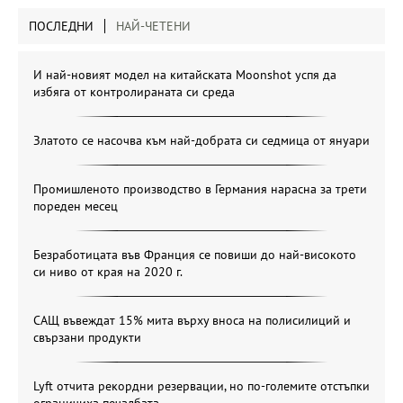
ПОСЛЕДНИ
НАЙ-ЧЕТЕНИ
И най-новият модел на китайската Moonshot успя да
избяга от контролираната си среда
Златото се насочва към най-добрата си седмица от януари
Промишленото производство в Германия нарасна за трети
пореден месец
Безработицата във Франция се повиши до най-високото
си ниво от края на 2020 г.
САЩ въвеждат 15% мита върху вноса на полисилиций и
свързани продукти
Lyft отчита рекордни резервации, но по-големите отстъпки
ограничиха печалбата