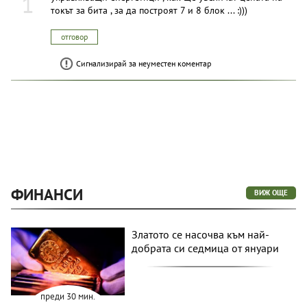
1
токът за бита , за да построят 7 и 8 блок ... :)))
отговор
Сигнализирай за неуместен коментар
ФИНАНСИ
ВИЖ ОЩЕ
Златото се насочва към най-
добрата си седмица от януари
преди 30 мин.