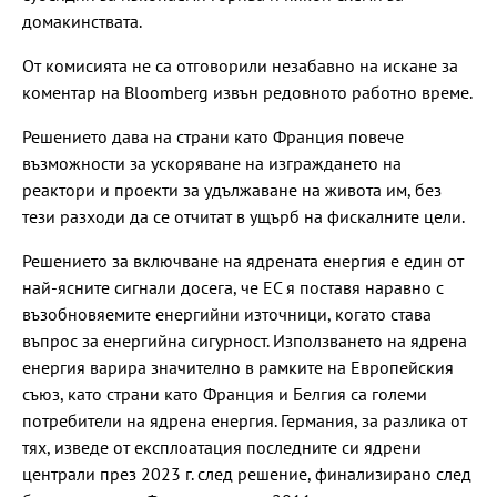
домакинствата.
От комисията не са отговорили незабавно на искане за
коментар на Bloomberg извън редовното работно време.
Решението дава на страни като Франция повече
възможности за ускоряване на изграждането на
реактори и проекти за удължаване на живота им, без
тези разходи да се отчитат в ущърб на фискалните цели.
Решението за включване на ядрената енергия е един от
най-ясните сигнали досега, че ЕС я поставя наравно с
възобновяемите енергийни източници, когато става
въпрос за енергийна сигурност. Използването на ядрена
енергия варира значително в рамките на Европейския
съюз, като страни като Франция и Белгия са големи
потребители на ядрена енергия. Германия, за разлика от
тях, изведе от експлоатация последните си ядрени
централи през 2023 г. след решение, финализирано след