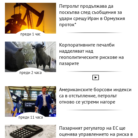
Петролът продължава да
поскъпва след съобщения за
удари срещу Иран в Ормузкия
проток*
преди 1 час
Корпоративните печалби
надделяват над
геополитическите рискове на
пазарите
преди 2 часа
Американските борсови индекси
са в отстъпление, петролът
отново се устреми нагоре
преди 11 часа
Пазарният регулатор на ЕС ще
оценява управлението на риска в