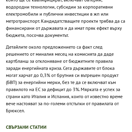
водородни технологии, субсидии за корпоративни
електромобили и публични инвестиции в жп или
метротранспорт. Кандидатстващите проекти трябва да са
финансирани от държавата и да имат пряк ефект върху
бюджета, посочва документът.
Детайлите около предложението са факт след
решението от миналия месец на комисията да даде
картбланш за отклоняване от бюджетните правила
заради енергийната криза. Сега държавите от блока
могат харчат до 0,3% от брутния си вътрешен продукт
(БВП) за енергийни мерки, без те да се включват към
правилото на ЕС за дефицит до 3%. Мярката е успех за
страни като Италия и Испания, които от известно време
вече настояват за по-големи отстъпки от правилата от
Брюксел.
СВЪРЗАНИ СТАТИИ