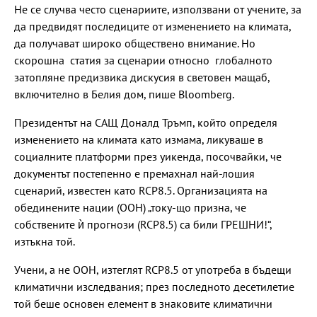
Не се случва често сценариите, използвани от учените, за
да предвидят последиците от изменението на климата,
да получават широко обществено внимание. Но
скорошна статия за сценарии относно глобалното
затопляне предизвика дискусия в световен мащаб,
включително в Белия дом, пише Bloomberg.
Президентът на САЩ Доналд Тръмп, който определя
изменението на климата като измама, ликуваше в
социалните платформи през уикенда, посочвайки, че
документът постепенно е премахнал най-лошия
сценарий, известен като RCP8.5. Организацията на
обединените нации (ООН) „току-що призна, че
собствените ѝ прогнози (RCP8.5) са били ГРЕШНИ!“,
изтъкна той.
Учени, а не ООН, изтеглят RCP8.5 от употреба в бъдещи
климатични изследвания; през последното десетилетие
той беше основен елемент в знаковите климатични