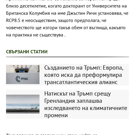
близо десетилетие, когато докторант от Университета на
Британска Колумбия на име Джъстин Ричи установява, че
RCP8.5 е неосъществим, защото предполага, че
човечеството ще изгори такъв обем от въглища, какъвто
на практика не съществува .
СВЪРЗАНИ СТАТИИ
Създанието на Тръмп: Европа,
която иска да преформулира
трансатлантическия алианс
Натискът на Тръмп срещу
Гренландия заплашва
изследването на климатичните
промени