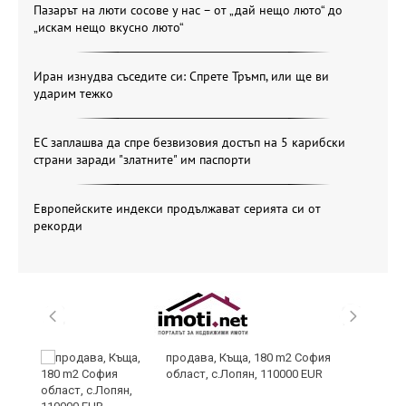
Пазарът на люти сосове у нас – от „дай нещо люто“ до
„искам нещо вкусно люто“
Иран изнудва съседите си: Спрете Тръмп, или ще ви
ударим тежко
ЕС заплашва да спре безвизовия достъп на 5 карибски
страни заради "златните" им паспорти
Европейските индекси продължават серията си от
рекорди
продава, Къща, 180 m2 София
област, с.Лопян, 110000 EUR