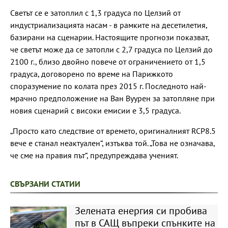
Светът се е затоплил с 1,3 градуса по Целзий от
индустриализацията насам - в рамките на десетилетия,
базирани на сценарии. Настоящите прогнози показват,
че светът може да се затопли с 2,7 градуса по Целзий до
2100 г., близо двойно повече от ограничението от 1,5
градуса, договорено по време на Парижкото
споразумение по колата през 2015 г. Последното най-
мрачно предположение на Ван Вуурен за затопляне при
новия сценарий с високи емисии е 3,5 градуса.
„Просто като следствие от времето, оригиналният RCP8.5
вече е станал неактуален“, изтъква той. „Това не означава,
че сме на правия път“, предупреждава ученият.
СВЪРЗАНИ СТАТИИ
Зелената енергия си пробива
път в САЩ въпреки спънките на