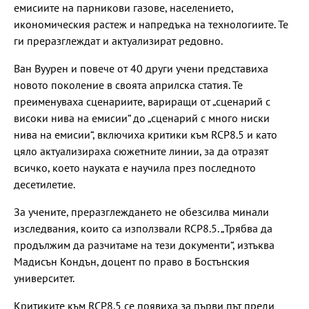
емисиите на парникови газове, населението,
икономическия растеж и напредъка на технологиите. Те
ги преразглеждат и актуализират редовно.
Ван Вуурен и повече от 40 други учени представиха
новото поколение в своята априлска статия. Те
преименуваха сценариите, вариращи от „сценарий с
високи нива на емисии“ до „сценарий с много ниски
нива на емисии“, включиха критики към RCP8.5 и като
цяло актуализираха сюжетните линии, за да отразят
всичко, което науката е научила през последното
десетилетие.
За учените, преразглеждането не обезсилва минали
изследвания, които са използвали RCP8.5. „Трябва да
продължим да разчитаме на тези документи“, изтъква
Мадисън Кондън, доцент по право в Бостънския
университет.
Критиките към RCP8.5 се появиха за първи път преди