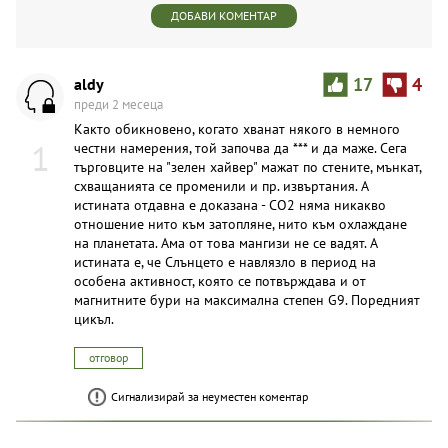
ДОБАВИ КОМЕНТАР
aldy
17
4
преди 2 месеца
Както обикновено, когато хванат някого в немного
1
честни намерения, той започва да *** и да маже. Сега
търговците на "зелен хайвер" мажат по стените, мънкат,
схващанията се променили и пр. извъртания. А
истината отдавна е доказана - СО2 няма никакво
отношение нито към затопляне, нито към охлаждане
на планетата. Ама от това мангизи не се вадят. А
истината е, че Слънцето е навлязло в период на
особена активност, която се потвърждава и от
магнитните бури на максимална степен G9. Поредният
цикъл.
отговор
Сигнализирай за неуместен коментар