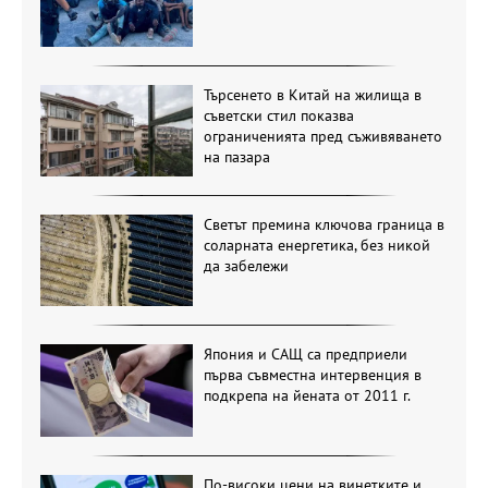
Търсенето в Китай на жилища в
съветски стил показва
ограниченията пред съживяването
на пазара
Светът премина ключова граница в
соларната енергетика, без никой
да забележи
Япония и САЩ са предприели
първа съвместна интервенция в
подкрепа на йената от 2011 г.
По-високи цени на винетките и