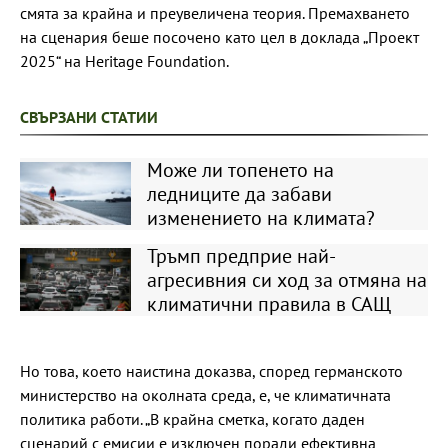
смята за крайна и преувеличена теория. Премахването
на сценария беше посочено като цел в доклада „Проект
2025“ на Heritage Foundation.
СВЪРЗАНИ СТАТИИ
Може ли топенето на
ледниците да забави
изменението на климата?
Тръмп предприе най-
агресивния си ход за отмяна на
климатични правила в САЩ
Но това, което наистина доказва, според германското
министерство на околната среда, е, че климатичната
политика работи. „В крайна сметка, когато даден
сценарий с емисии е изключен поради ефективна