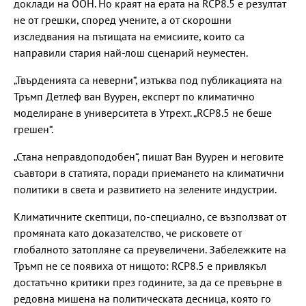
доклади на ООН. Но краят на ерата на RCP8.5 е резултат
не от грешки, според учените, а от скорошни
изследвания на пътищата на емисиите, които са
направили стария най-лош сценарий неуместен.
„Твърденията са неверни“, изтъква под публикацията на
Тръмп Детлеф ван Вуурен, експерт по климатично
моделиране в университета в Утрехт. „RCP8.5 не беше
грешен“.
„Стана неправдоподобен“, пишат Ван Вуурен и неговите
съавтори в статията, поради приемането на климатични
политики в света и развитието на зелените индустрии.
Климатичните скептици, по-специално, се възползват от
промяната като доказателство, че рисковете от
глобалното затопляне са преувеличени. Забележките на
Тръмп не се появиха от нищото: RCP8.5 е привлякъл
достатъчно критики през годините, за да се превърне в
редовна мишена на политическата десница, която го