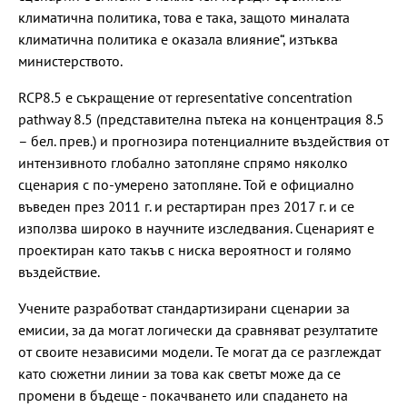
климатична политика, това е така, защото миналата
климатична политика е оказала влияние“, изтъква
министерството.
RCP8.5 е съкращение от representative concentration
pathway 8.5 (представителна пътека на концентрация 8.5
– бел. прев.) и прогнозира потенциалните въздействия от
интензивното глобално затопляне спрямо няколко
сценария с по-умерено затопляне. Той е официално
въведен през 2011 г. и рестартиран през 2017 г. и се
използва широко в научните изследвания. Сценарият е
проектиран като такъв с ниска вероятност и голямо
въздействие.
Учените разработват стандартизирани сценарии за
емисии, за да могат логически да сравняват резултатите
от своите независими модели. Те могат да се разглеждат
като сюжетни линии за това как светът може да се
промени в бъдеще - покачването или спадането на