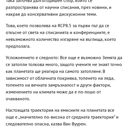
Така започва дългогодишен спор, който се
разпространява от научни списания, през новини, и
накрая до консервативни дискусионни теми.
Това, което позволява на RCP8.5 за първи път да се
откъсне от света на списанията и конференциите, е
невъзможното количество изгаряне на въглища, което
предполага.
Усложнението е следното: Все още е възможно Земята да
се затопли толкова много, защото учените не знаят точно
как планетата ще реагира на самото затопляне. В
зависимост от облачната покривка, топенето на леда,
топенето на вечната замръзналост и други фактори,
изменението на климата може да е по-лошо от
очакваното.
Настоящата траектория на емисиите на планетата все
още е „значително по-висока от средната траектория“ и
следователно опасна, казва Ван Вуурен.