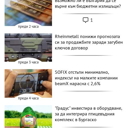
Възможно ли е България да се
върне към бюджетни излишъци?
1
преди 2 часа
Rheinmetall понижи прогнозата
си за продажбите заради загубен
ключов договор
преди 3 часа
SOFIX отстъпи минимално,
индексът на малките компании
beamX нарасна с 2,6%
преди 4 часа
"Градус" инвестира в оборудване,
за да интегрира птицевъдния
комплекс в Бургаско