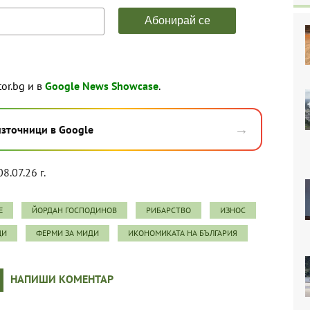
tor.bg и в
Google News Showcase
.
→
източници в Google
8.07.26 г.
Е
ЙОРДАН ГОСПОДИНОВ
РИБАРСТВО
ИЗНОС
ЦИ
ФЕРМИ ЗА МИДИ
ИКОНОМИКАТА НА БЪЛГАРИЯ
НАПИШИ КОМЕНТАР