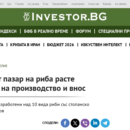
Air
Gol
Tialoto
Az-jenata
Puls
Teenproblem
Automedia
Imoti.net
Rabota
Az-deteto
ИНДЕКСИ
БФБ В РЕАЛНО ВРЕМЕ
ФОРУМ
СПЕЦИАЛНИ ПР
ТА
КРИЗАТА В ИРАН
БЮДЖЕТ 2026
ИЗКУСТВЕН ИНТЕЛЕКТ
ЕЛИЕ
 пазар на риба расте
 на производство и внос
азработени над 10 вида риби със стопанско
ов
СПОДЕЛИ: