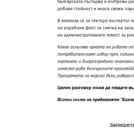
българската пъстърва и есетрови ри
добавя стойност и внася свежи пари
В анализа си за сектора експертът
на корабния флот за сметка на зас
на административната тежест за ра
Какво оскъпява цената на рибата от
потребителският избор през години
хартиени и биоразградими опаковки
изнасят риба българските производ
Програмата за морско дело, рибарст
Целия разговор може да гледате въ
Всички гости на предаването "Бизн