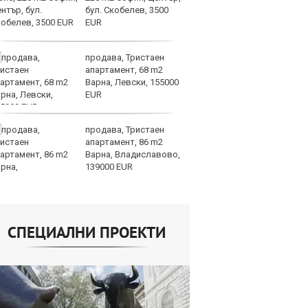
бул. Скобелев, 3500
EUR
продава, Тристаен
Ин
апартамент, 68 m2
з
Варна, Левски, 155000
ев
EUR
р
продава, Тристаен
Т
апартамент, 86 m2
съ
Варна, Владиславово,
мо
139000 EUR
с
СПЕЦИАЛНИ ПРОЕКТИ