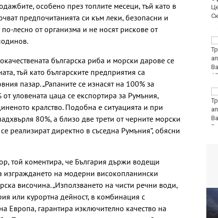
одажбите, особено през топлите месеци, тъй като в
срив за 8 минути
очват предпочитанията си към леки, безопасни и
 по-лесно от организма и не носят рискове от
подинов.
Черно море загуби с
2:3 от Лудогорец във
Варна
кокачествената българска риба и морски дарове се
ата, тъй като българските предприятия са
вния пазар. „Рапаните се изнасят на 100% за
Туристи масово
 от уловената цаца се експортира за Румъния,
отменят пътувания
иненото кралство. Подобна е ситуацията и при
заради пониженото
надхвърля 80%, а близо две трети от черните морски
ниво на Дунав
 се реализират директно в съседна Румъния“, обясни
ор, той коментира, че България държи водещи
а изграждането на модерни високопланински
ска височина. „Използването на чисти речни води,
рия или курортна дейност, в комбинация с
на Европа, гарантира изключително качество на