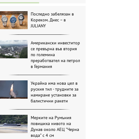
Последно забелязан в
Кореком. Днес – в
JULIANY
Американски инвеститор
се превърна във втория
по големина
преработвател на петрол
в Германия
Украйна има нова цел в
руския тил - трудните за
намиране установки за
балистични ракети
Мерките на Румъния
повишиха нивото на
Дунав около АЕЦ "Черна
вода" с 4 см