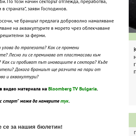
би. По този начин секторът отглежда, преработва,
 в страната“, заяви Господинов.
 посочи, че браншът предлага доброволно намаляване
илване на аквакултурите в морето чрез облекчаване
зрешителни за ферми.
 улова до трапезата? Как се промени
те? Лесно ли се преминава от пластмасови към
? Как си пробиват път иновациите в сектора? Къде
ители? Докога браншът ще разчита на пари от
во и аквакултури?
в видео материала на
Bloomberg TV Bulgaria
.
ес старт" може да намерите
тук
.