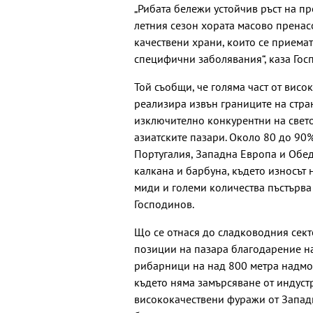
„Рибата бележи устойчив ръст на пр
летния сезон хората масово пренас
качествени храни, които се приемат
специфични заболявания“, каза Гос
Той съобщи, че голяма част от висо
реализира извън границите на стран
изключително конкурентни на свето
азиатските пазари. Около 80 до 90%
Португалия, Западна Европа и Обед
калкана и барбуна, където износът 
миди и големи количества пъстърва
Господинов.
Що се отнася до сладководния сект
позиции на пазара благодарение н
рибарници на над 800 метра надмор
където няма замърсяване от индуст
висококачествени фуражи от Запад