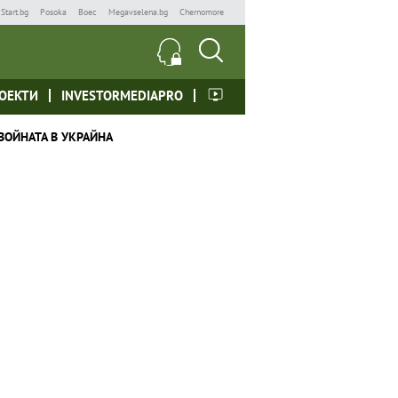
Start.bg
Posoka
Boec
Megavselena.bg
Chernomore
ОЕКТИ
INVESTORMEDIAPRO
ВОЙНАТА В УКРАЙНА