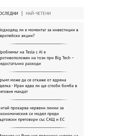
ОСЛЕДНИ
НАЙ-ЧЕТЕНИ
одходящ ли е моментът за инвестиции в
европейски акции?
роблемът на Tesla с AI е
ротивоположен на този при Big Tech –
недостатъчно разходи
ръмп може да се откаже от ядрена
делка - Иран едва ли ще сглоби бомба в
неговия мандат
итай прокарва червени линии за
икономическия си модел преди
ърговски преговори със САЩ и ЕС
Мерките на Румъния повишиха нивото на