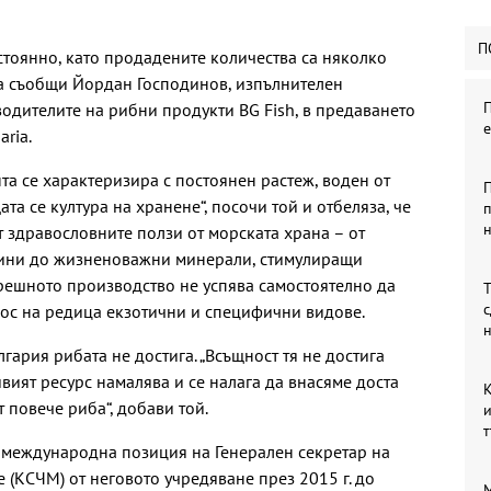
П
стоянно, като продадените количества са няколко
ва съобщи Йордан Господинов, изпълнителен
П
одителите на рибни продукти BG Fish, в предаването
aria.
та се характеризира с постоянен растеж, воден от
П
а се култура на хранене“, посочи той и отбеляза, че
п
т здравословните ползи от морската храна – от
лини до жизненоважни минерали, стимулиращи
трешното производство не успява самостоятелно да
Т
с
внос на редица екзотични и специфични видове.
гария рибата не достига. „Всъщност тя не достига
вият ресурс намалява и се налага да внасяме доста
К
 повече риба“, добави той.
т
а международна позиция на Генерален секретар на
 (КСЧМ) от неговото учредяване през 2015 г. до