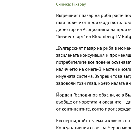
Снимка: Pixabay
Вътрешният пазар на риба расте по
пъти повече от производството. То
директор на Асоциацията на произв
"Бизнес старт" на Bloomberg TV Bulg
„Българският пазар на риба в момен
засилената консумация и променящат
потребителите все повече осъзнава
наличието на омега-3 мастни кисе
имунната система. Въпреки това въ
задоволи този глад, което налага 
Йордан Господинов обясни, че в Бъл
въобще от моретата и океаните – ди
от континентите, които произвеждат
Експертът, който заема и ключоват
Консултативния съвет за Черно море