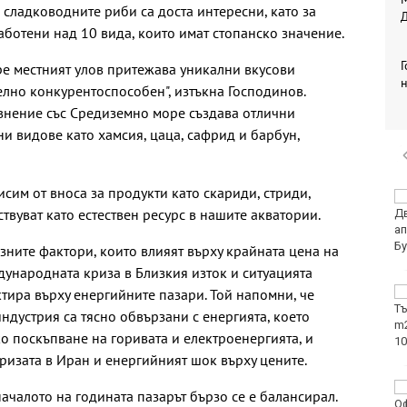
 сладководните риби са доста интересни, като за
Д
аботени над 10 вида, които имат стопанско значение.
е местният улов притежава уникални вкусови
елно конкурентоспособен", изтъкна Господинов.
авнение със Средиземно море създава отлични
и видове като хамсия, цаца, сафрид и барбун,
исим от вноса за продукти като скариди, стриди,
Времето във Варна на
твуват като естествен ресурс в нашите акватории.
10 август 2026
зните фактори, които влияят върху крайната цена на
дународната криза в Близкия изток и ситуацията
тира върху енергийните пазари. Той напомни, че
Честваме паметта на
свети архидякон
ндустрия са тясно обвързани с енергията, което
Лаврентий
о поскъпване на горивата и електроенергията, и
 кризата в Иран и енергийният шок върху цените.
Илиан Илиев: Трудно
ачалото на годината пазарът бързо се е балансирал.
мога да си обясня този