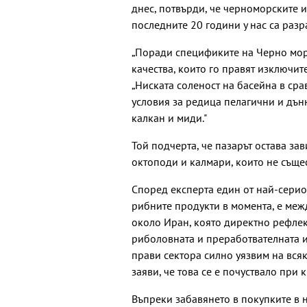
днес, потвърди, че черноморските и
последните 20 години у нас са разр
„Поради спецификите на Черно мор
качества, които го правят изключит
„Ниската соленост на басейна в ср
условия за редица пелагични и дънн
калкан и миди."
Той подчерта, че пазарът остава зав
октоподи и калмари, които не същес
Според експерта един от най-серио
рибните продукти в момента, е меж
около Иран, която директно рефлек
риболовната и преработвателната и
прави сектора силно уязвим на всяк
заяви, че това се е почуствало при
Въпреки забавянето в покупките в н