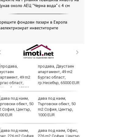
унав около АЕЦ "Черна вода" с 4 см
Горещите фондови пазари в Европа
наелектризират инвеститорите
продава, Двустаен
Ир
апартамент, 49 m2
Ви
Бургас област,
на
гр.Несебър, 65000 EUR
дава под наем,
Ст
Търговски обект, 50
Ки
m2 София, Център,
об
1000 EUR
бо
проток
дава под наем, Офис,
AI
226 m2 София, Център,
н