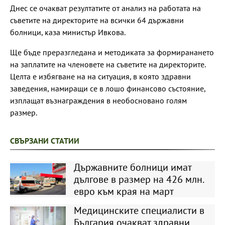
Днес се очакват резултатите от анализ на работата на
съветите на директорите на всички 64 държавни
болници, каза министър Ивкова.
Ще бъде преразгледана и методиката за формиранането
на заплатите на членовете на съветите на директорите.
Целта е избягване на на ситуация, в която здравни
заведения, намиращи се в лошо финансово състояние,
изплащат възнаграждения в необосновано голям
размер.
СВЪРЗАНИ СТАТИИ
Държавните болници имат
дългове в размер на 426 млн.
евро към края на март
Медицинските специалисти в
България очакват здравни