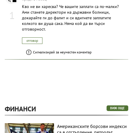
Кво не ви харесва? Че вашите заплати са по-малки?
1
Ами станете директори на държавни болници,
докарайте ги до фалит и си вдигнете заплатите
колкото ви душа сака. Няма кой да ви търси
отговорност.
отговор
Сигнализирай за неуместен коментар
ФИНАНСИ
ВИЖ ОЩЕ
Американските борсови индекси
са в отстъпление, петролът