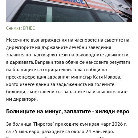
Снимка: БГНЕС
Месечните възнаграждения на членовете на съветите на
директорите на държавните лечебни заведения
значително надхвърлят тези на ръководните длъжности
в държавата. Въпреки това обаче финансовите резултати
на болниците са отрицателни. Това съобщи на
пресконференция здравният министър Катя Ивкова,
която изнесе данни за задълженията на големите
болници, съпоставени със заплатите на изпълнителните
им директори.
Болниците на минус, заплатите - хиляди евро
За болница "Пирогов" приходите към края март 2026 г.
са 25 млн. евро, разходите са около 24 млн. евро.