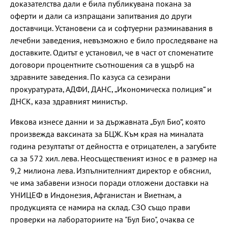
доказателства дали е била публикувана покана за
оферти и дали са изпращани запитвания до други
доставчици. Установени са и софтуерни разминавания в
лечебни заведения, невъзможно е било проследяване на
доставките. Одитът е установил, че в част от споменатите
договори процентните съотношения са в ущърб на
здравните заведения. По казуса са сезирани
прокуратурата, АДФИ, ДАНС, „Икономическа полиция“ и
ДНСК, каза здравният министър.
Ивкова изнесе данни и за държавната „Бул Био“, която
произвежда ваксината за БЦЖ. Към края на миналата
година резултатът от дейността е отрицателен, а загубите
са за 572 хил. лева. Неосъщественият износ е в размер на
9,2 милиона лева. Изпълнителният директор е обяснил,
че има забавени износи поради отложени доставки на
УНИЦЕФ в Индонезия, Афганистан и Виетнам, а
продукцията се намира на склад. СЗО също прави
проверки на лабораториите на "Бул Био", очаква се