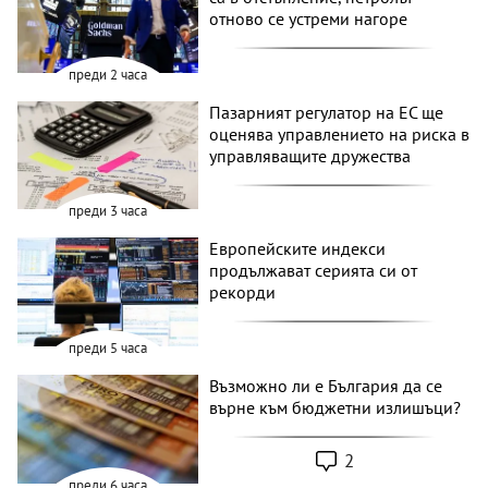
отново се устреми нагоре
преди 2 часа
Пазарният регулатор на ЕС ще
оценява управлението на риска в
управляващите дружества
преди 3 часа
Европейските индекси
продължават серията си от
рекорди
преди 5 часа
Възможно ли е България да се
върне към бюджетни излишъци?
2
преди 6 часа