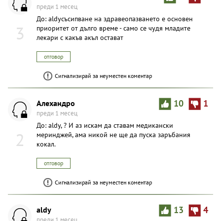
преди 1 месец
До: aldyсъсипване на здравеопазването е основен
3
приоритет от дълго време - само се чудя младите
лекари с какъв акъл остават
отговор
Сигнализирай за неуместен коментар
Aлexaндpo
10
1
преди 1 месец
До: aldy, ? И аз искам да ставам медикански
2
меринджей, ама никой не ще да пуска заръбания
кокал.
отговор
Сигнализирай за неуместен коментар
aldy
13
4
преди 1 месец