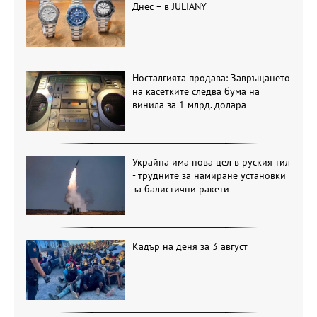
Днес – в JULIANY
Носталгията продава: Завръщането
на касетките следва бума на
винила за 1 млрд. долара
Украйна има нова цел в руския тил
- трудните за намиране установки
за балистични ракети
Кадър на деня за 3 август