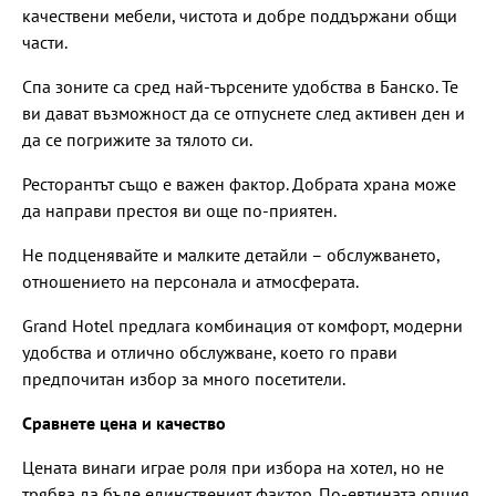
качествени мебели, чистота и добре поддържани общи
части.
Спа зоните са сред най-търсените удобства в Банско. Те
ви дават възможност да се отпуснете след активен ден и
да се погрижите за тялото си.
Ресторантът също е важен фактор. Добрата храна може
да направи престоя ви още по-приятен.
Не подценявайте и малките детайли – обслужването,
отношението на персонала и атмосферата.
Grand Hotel предлага комбинация от комфорт, модерни
удобства и отлично обслужване, което го прави
предпочитан избор за много посетители.
Сравнете цена и качество
Цената винаги играе роля при избора на хотел, но не
трябва да бъде единственият фактор. По-евтината опция