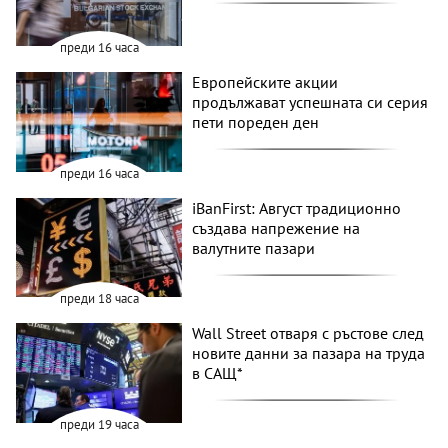
преди 16 часа
Европейските акции
продължават успешната си серия
пети пореден ден
преди 16 часа
iBanFirst: Август традиционно
създава напрежение на
валутните пазари
преди 18 часа
Wall Street отваря с ръстове след
новите данни за пазара на труда
в САЩ*
преди 19 часа