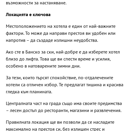
възможности за настаняване.
Локацията е ключова
Местоположението на хотела е един от най-важните
фактори. То може да направи престоя ви удобен или
напротив – да създаде излишни неудобства.
Ако сте в Банско за ски, най-добре е да изберете хотел
близо до лифта. Това ще ви спести време и усилия,
особено в натоварените зимни дни.
За тези, които търсят спокойствие, по-отдалечените
хотели са отличен избор. Те предлагат тишина и красива
гледка към планината.
Централната част на града също има своите предимства
– лесен достъп до ресторанти, магазини и развлечения.
Правилната локация ще ви позволи да се насладите
максимално на престоя си, без излишен стрес и