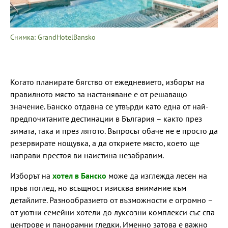
Снимка: GrandHotelBansko
Когато планирате бягство от ежедневието, изборът на
правилното място за настаняване е от решаващо
значение. Банско отдавна се утвърди като една от най-
предпочитаните дестинации в България – както през
зимата, така и през лятото. Въпросът обаче не е просто да
резервирате нощувка, а да откриете място, което ще
направи престоя ви наистина незабравим.
Изборът на
хотел в Банско
може да изглежда лесен на
пръв поглед, но всъщност изисква внимание към
детайлите. Разнообразието от възможности е огромно –
от уютни семейни хотели до луксозни комплекси със спа
центрове и панорамни гледки. Именно затова е важно