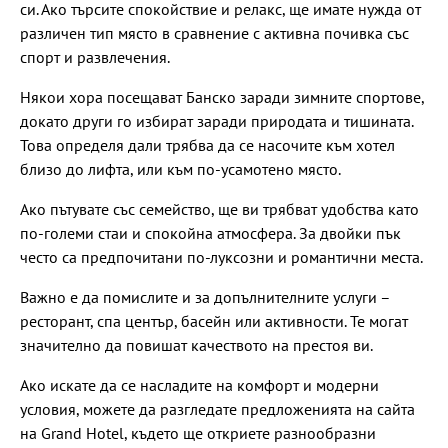
си. Ако търсите спокойствие и релакс, ще имате нужда от
различен тип място в сравнение с активна почивка със
спорт и развлечения.
Някои хора посещават Банско заради зимните спортове,
докато други го избират заради природата и тишината.
Това определя дали трябва да се насочите към хотел
близо до лифта, или към по-усамотено място.
Ако пътувате със семейство, ще ви трябват удобства като
по-големи стаи и спокойна атмосфера. За двойки пък
често са предпочитани по-луксозни и романтични места.
Важно е да помислите и за допълнителните услуги –
ресторант, спа център, басейн или активности. Те могат
значително да повишат качеството на престоя ви.
Ако искате да се насладите на комфорт и модерни
условия, можете да разгледате предложенията на сайта
на Grand Hotel, където ще откриете разнообразни