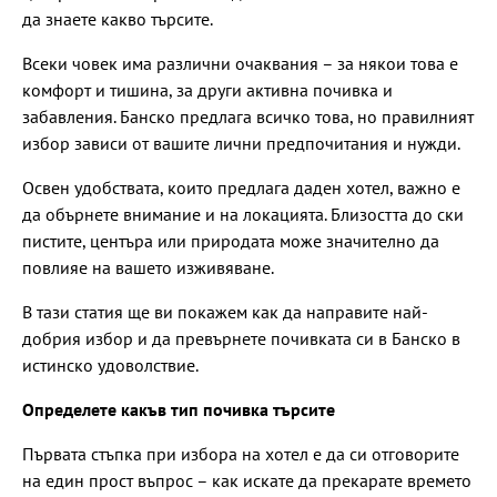
да знаете какво търсите.
Всеки човек има различни очаквания – за някои това е
комфорт и тишина, за други активна почивка и
забавления. Банско предлага всичко това, но правилният
избор зависи от вашите лични предпочитания и нужди.
Освен удобствата, които предлага даден хотел, важно е
да обърнете внимание и на локацията. Близостта до ски
пистите, центъра или природата може значително да
повлияе на вашето изживяване.
В тази статия ще ви покажем как да направите най-
добрия избор и да превърнете почивката си в Банско в
истинско удоволствие.
Определете какъв тип почивка търсите
Първата стъпка при избора на хотел е да си отговорите
на един прост въпрос – как искате да прекарате времето