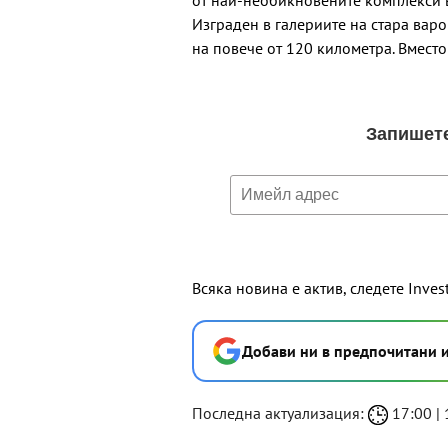
от най-необикновените комплекси в
Изграден в галериите на стара вар
на повече от 120 километра. Вмест
Всяка новина е актив, следете Inves
Добави ни в предпочитани 
Последна актуализация:
17:00 | 