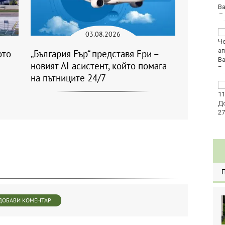
през юни, отчита
Евростат
Легендарният кораб
03.08.2026
на "Грийнпийс" Arctic
Sunrise пристига във
ото
„България Еър“ представя Ери –
Варна
новият AI асистент, който помага
на пътниците 24/7
Осем задържани след
побоя до смърт в
Пловдив
ДОБАВИ КОМЕНТАР