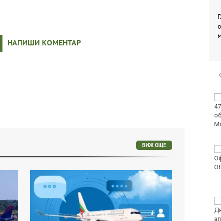
D
о
НАПИШИ КОМЕНТАР
Изплащат пенсиите от
утре
ВИЖ ОЩЕ
Интерактивна карта
дава бърз достъп до
водните бази по
Черноморието
България е трета в ЕС
по годишен ръст на
продажбите на дребно