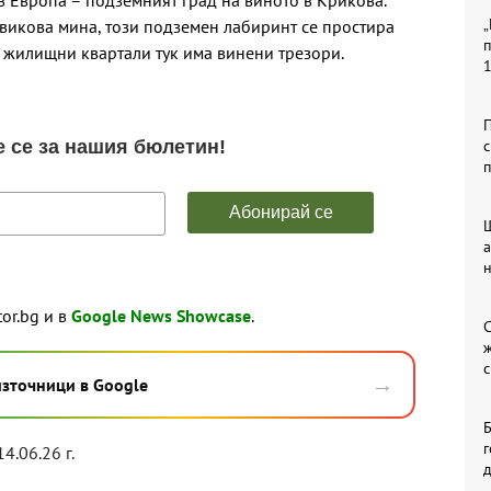
 Европа – подземният град на виното в Крикова.
„
овикова мина, този подземен лабиринт се простира
п
о жилищни квартали тук има винени трезори.
П
с
п
tor.bg и в
Google News Showcase
.
С
с
→
източници в Google
Б
г
14.06.26 г.