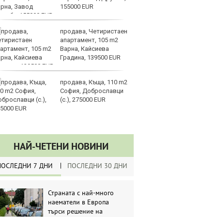
155000 EUR
те
продава, Четиристаен
Go
апартамент, 105 m2
р
Варна, Кайсиева
Ка
Градина, 139500 EUR
на
си
продава, Къща, 110 m2
Мо
София, Доброславци
об
(с.), 275000 EUR
ме
в 
НАЙ-ЧЕТЕНИ НОВИНИ
ПОСЛЕДНИ 7 ДНИ
ПОСЛЕДНИ 30 ДНИ
Страната с най-много
наематели в Европа
търси решение на