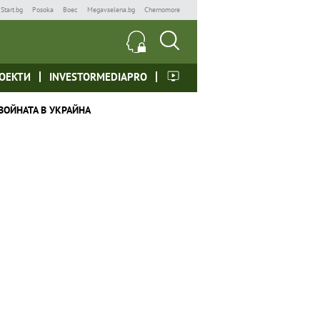
Start.bg
Posoka
Boec
Megavselena.bg
Chernomore
ОЕКТИ
INVESTORMEDIAPRO
ВОЙНАТА В УКРАЙНА