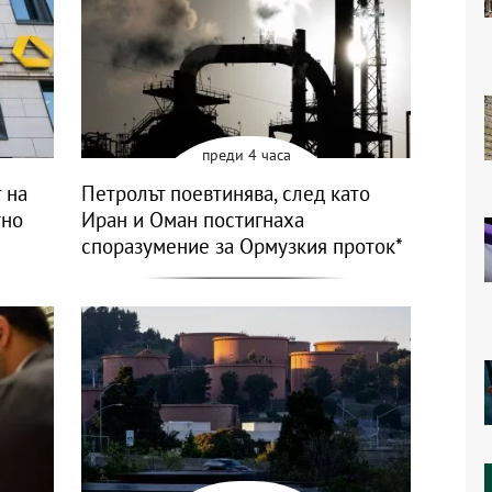
преди 4 часа
 на
Петролът поевтинява, след като
тно
Иран и Оман постигнаха
споразумение за Ормузкия проток*