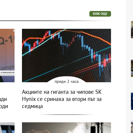
ВИЖ ОЩЕ
преди 2 часа
а
Акциите на гиганта за чипове SK
ади
Hynix се сринаха за втори път за
оди
седмица