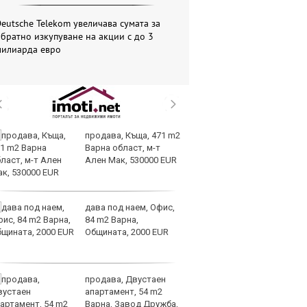
eutsche Telekom увеличава сумата за
братно изкупуване на акции с до 3
милиарда евро
продава, Къща, 471 m2
Мо
Варна област, м-т
п
Ален Мак, 530000 EUR
си
ки
дава под наем, Офис,
Па
84 m2 Варна,
„
Общината, 2000 EUR
с
продава, Двустаен
Sp
апартамент, 54 m2
ри
Варна, Завод Дружба,
си