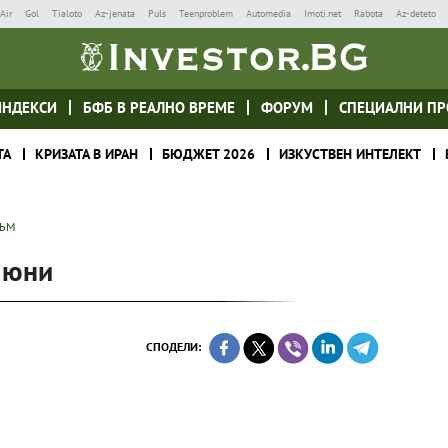
Air
Gol
Tialoto
Az-jenata
Puls
Teenproblem
Automedia
Imoti.net
Rabota
Az-deteto
ИНДЕКСИ
БФБ В РЕАЛНО ВРЕМЕ
ФОРУМ
СПЕЦИАЛНИ ПР
ТА
КРИЗАТА В ИРАН
БЮДЖЕТ 2026
ИЗКУСТВЕН ИНТЕЛЕКТ
ЗЪМ
 юни
СПОДЕЛИ: