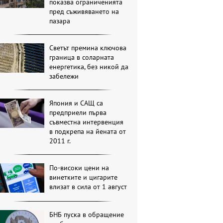
показва ограниченията
пред съживяването на
пазара
Светът премина ключова
граница в соларната
енергетика, без никой да
забележи
Япония и САЩ са
предприели първа
съвместна интервенция
в подкрепа на йената от
2011 г.
По-високи цени на
винетките и цигарите
влизат в сила от 1 август
БНБ пуска в обращение