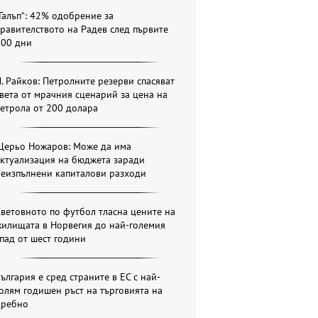
Галъп“: 42% одобрение за
равителството на Радев след първите
100 дни
. Райков: Петролните резерви спасяват
вета от мрачния сценарий за цена на
етрола от 200 долара
Щерьо Ножаров: Може да има
актуализация на бюджета заради
неизпълнени капиталови разходи
ветовното по футбол тласна цените на
жилищата в Норвегия до най-големия
пад от шест години
ългария е сред страните в ЕС с най-
олям годишен ръст на търговията на
дребно