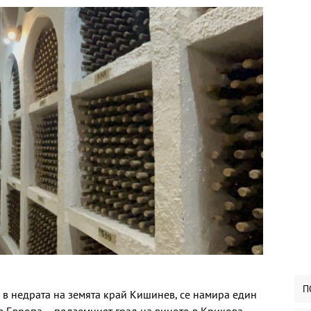
П
, в недрата на земята край Кишинев, се намира един