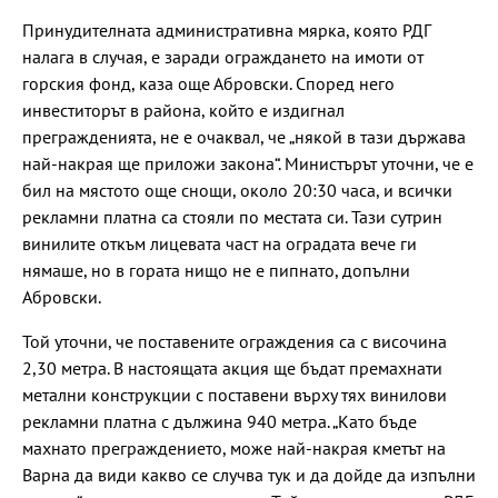
Принудителната административна мярка, която РДГ
налага в случая, е заради ограждането на имоти от
горския фонд, каза още Абровски. Според него
инвеститорът в района, който е издигнал
прегражденията, не е очаквал, че „някой в тази държава
най-накрая ще приложи закона“. Министърът уточни, че е
бил на мястото още снощи, около 20:30 часа, и всички
рекламни платна са стояли по местата си. Тази сутрин
винилите откъм лицевата част на оградата вече ги
нямаше, но в гората нищо не е пипнато, допълни
Абровски.
Той уточни, че поставените ограждения са с височина
2,30 метра. В настоящата акция ще бъдат премахнати
метални конструкции с поставени върху тях винилови
рекламни платна с дължина 940 метра. „Като бъде
махнато преграждението, може най-накрая кметът на
Варна да види какво се случва тук и да дойде да изпълни