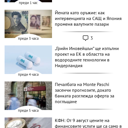
преди 1 час
Йената като оръжие: как
интервенцията на САЩ и Япония
променя валутните пазари
3
преди 3 часа
„Грийн Иновейшън“ ще изпълни
проект на ЕК в областта на
водородните технологии в
Нидерландия
преди 4 часа
Печалбата на Monte Paschi
засенчи прогнозите, докато
банката разглежда оферта за
поглъщане
преди 5 часа
КФН: От 9 август цените на
финансовите услуги ще са само в