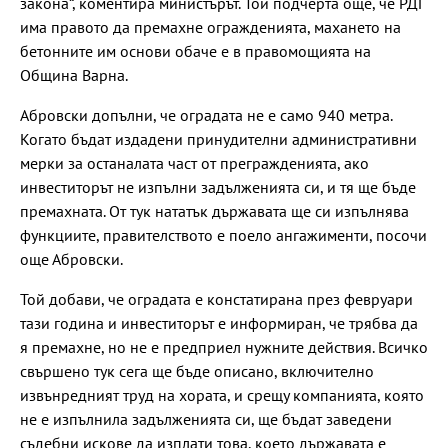
закона“, коментира министърът. Той подчерта още, че РДГ
има правото да премахне огражденията, махането на
бетонните им основи обаче е в правомощията на
Община Варна.
Абровски допълни, че оградата не е само 940 метра.
Когато бъдат издадени принудителни административни
мерки за останалата част от прегражденията, ако
инвеститорът не изпълни задълженията си, и тя ще бъде
премахната. От тук нататък държавата ще си изпълнява
функциите, правителството е поело ангажименти, посочи
още Абровски.
Той добави, че оградата е констатирана през февруари
тази година и инвеститорът е информиран, че трябва да
я премахне, но не е предприел нужните действия. Всичко
свършено тук сега ще бъде описано, включително
извънредният труд на хората, и срещу компанията, която
не е изпълнила задълженията си, ще бъдат заведени
съдебни искове да изплати това, което държавата е