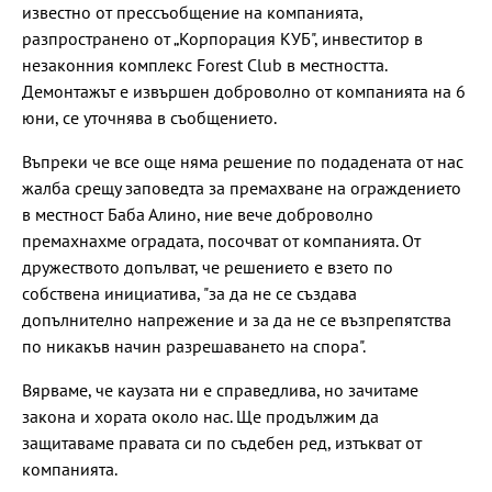
известно от прессъобщение на компанията,
разпространено от „Корпорация КУБ", инвеститор в
незаконния комплекс Forest Club в местността.
Демонтажът е извършен доброволно от компанията на 6
юни, се уточнява в съобщението.
Въпреки че все още няма решение по подадената от нас
жалба срещу заповедта за премахване на ограждението
в местност Баба Алино, ние вече доброволно
премахнахме оградата, посочват от компанията. От
дружеството допълват, че решението е взето по
собствена инициатива, "за да не се създава
допълнително напрежение и за да не се възпрепятства
по никакъв начин разрешаването на спора".
Вярваме, че каузата ни е справедлива, но зачитаме
закона и хората около нас. Ще продължим да
защитаваме правата си по съдебен ред, изтъкват от
компанията.