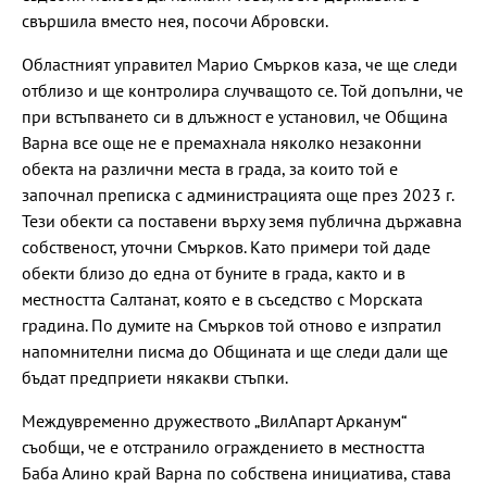
свършила вместо нея, посочи Абровски.
Областният управител Марио Смърков каза, че ще следи
отблизо и ще контролира случващото се. Той допълни, че
при встъпването си в длъжност е установил, че Община
Варна все още не е премахнала няколко незаконни
обекта на различни места в града, за които той е
започнал преписка с администрацията още през 2023 г.
Тези обекти са поставени върху земя публична държавна
собственост, уточни Смърков. Като примери той даде
обекти близо до една от буните в града, както и в
местността Салтанат, която е в съседство с Морската
градина. По думите на Смърков той отново е изпратил
напомнителни писма до Общината и ще следи дали ще
бъдат предприети някакви стъпки.
Междувременно дружеството „ВилАпарт Арканум“
съобщи, че е отстранило ограждението в местността
Баба Алино край Варна по собствена инициатива, става