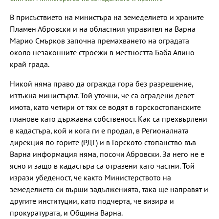
В присъствието на министъра на земеделието и храните
Пламен Абровски и на областния управител на Варна
Марио Смърков започна премахването на оградата
около незаконните строежи в местността Баба Алино
край града.
Никой няма право да огражда гора без разрешение,
изтъкна министърът. Той уточни, че са оградени девет
имота, като четири от тях се водят в горскостопанските
планове като държавна собственост. Как са прехвърлени
в кадастъра, кой и кога ги е продал, в Регионалната
дирекция по горите (РДГ) и в Горското стопанство във
Варна информация няма, посочи Абровски. За него не е
ясно и защо в кадастъра са отразени като частни. Той
изрази убеденост, че както Министерството на
земеделието си върши задълженията, така ще направят и
другите институции, като подчерта, че визира и
прокуратурата, и Община Варна.