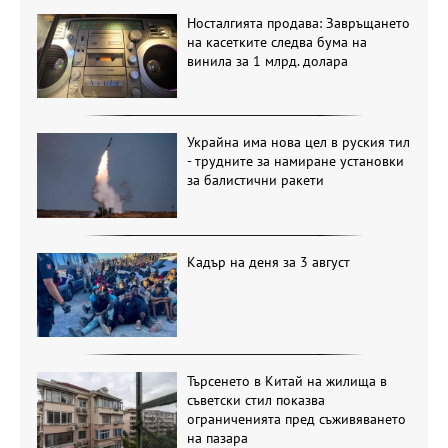
Носталгията продава: Завръщането
на касетките следва бума на
винила за 1 млрд. долара
Украйна има нова цел в руския тил
- трудните за намиране установки
за балистични ракети
Кадър на деня за 3 август
Търсенето в Китай на жилища в
съветски стил показва
ограниченията пред съживяването
на пазара