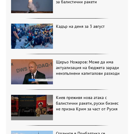
за балистични ракети
Кадър на деня за 3 август
Щерьо Ножаров: Може да има
актуализация на бюджета заради
неизпълнени капиталови разходи
Киев преживя нова атака с
балистични ракети, руски бизнес
не призна Крим за част от Русия
Страните в Прибалтика се