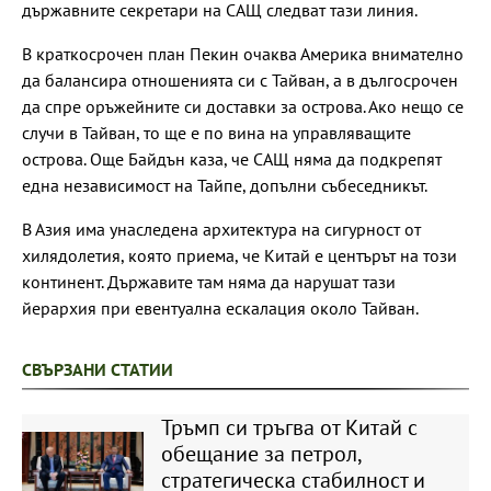
държавните секретари на САЩ следват тази линия.
В краткосрочен план Пекин очаква Америка внимателно
да балансира отношенията си с Тайван, а в дългосрочен
да спре оръжейните си доставки за острова. Ако нещо се
случи в Тайван, то ще е по вина на управляващите
острова. Още Байдън каза, че САЩ няма да подкрепят
една независимост на Тайпе, допълни събеседникът.
В Азия има унаследена архитектура на сигурност от
хилядолетия, която приема, че Китай е центърът на този
континент. Държавите там няма да нарушат тази
йерархия при евентуална ескалация около Тайван.
СВЪРЗАНИ СТАТИИ
Тръмп си тръгва от Китай с
обещание за петрол,
стратегическа стабилност и