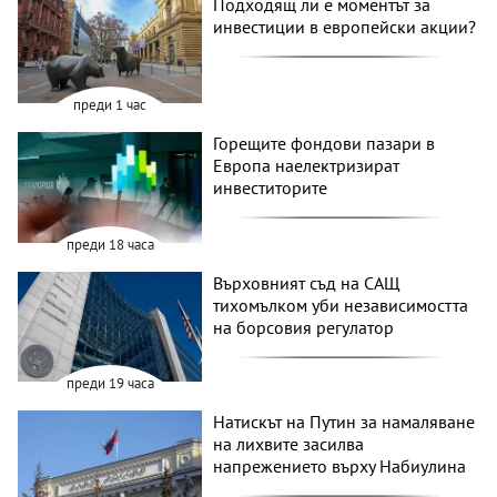
Подходящ ли е моментът за
инвестиции в европейски акции?
преди 1 час
Горещите фондови пазари в
Европа наелектризират
инвеститорите
преди 18 часа
Върховният съд на САЩ
тихомълком уби независимостта
на борсовия регулатор
преди 19 часа
Натискът на Путин за намаляване
на лихвите засилва
напрежението върху Набиулина