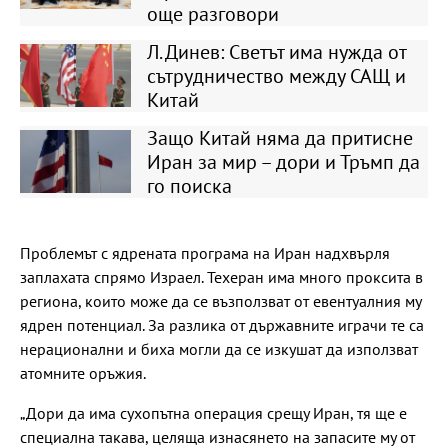
още разговори
Л. Динев: Светът има нужда от
сътрудничество между САЩ и
Китай
Защо Китай няма да притисне
Иран за мир – дори и Тръмп да
го поиска
Проблемът с ядрената програма на Иран надхвърля
заплахата спрямо Израел. Техеран има много проксита в
региона, които може да се възползват от евентуалния му
ядрен потенциал. За разлика от държавните играчи те са
нерационални и биха могли да се изкушат да използват
атомните оръжия.
„Дори да има сухопътна операция срещу Иран, тя ще е
специална такава, целяща изнасянето на запасите му от