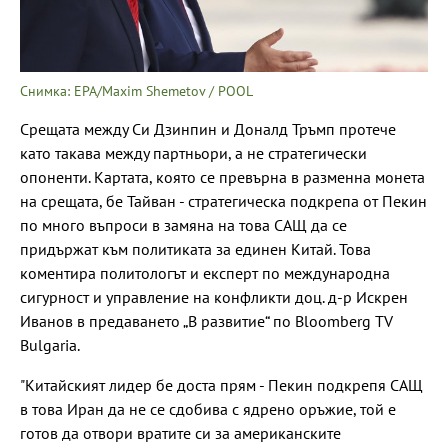
Снимка: EPA/Maxim Shemetov / POOL
Срещата между Си Дзинпин и Доналд Тръмп протече
като такава между партньори, а не стратегически
опоненти. Картата, която се превърна в разменна монета
на срещата, бе Тайван - стратегическа подкрепа от Пекин
по много въпроси в замяна на това САЩ да се
придържат към политиката за единен Китай. Това
коментира политологът и експерт по международна
сигурност и управление на конфликти доц. д-р Искрен
Иванов в предаването „В развитие“ по Bloomberg TV
Bulgaria.
"Китайският лидер бе доста прям - Пекин подкрепя САЩ
в това Иран да не се сдобива с ядрено оръжие, той е
готов да отвори вратите си за американските