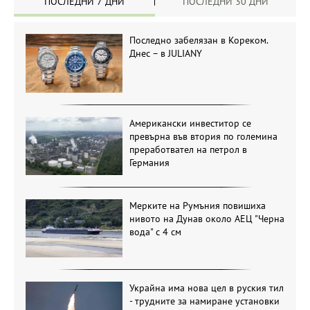
ПОСЛЕДНИ 7 ДНИ
ПОСЛЕДНИ 30 ДНИ
Последно забелязан в Кореком.
Днес – в JULIANY
Американски инвеститор се
превърна във втория по големина
преработвател на петрол в
Германия
Мерките на Румъния повишиха
нивото на Дунав около АЕЦ "Черна
вода" с 4 см
Украйна има нова цел в руския тил
- трудните за намиране установки