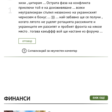
хихи , цитирам ... Острата фаза на конфликта
1
приключи той е на доизживяване ... всеки
неутрализиран стъпил незаконно на украинският
чернозем е бонус ... :))) ... най-забавно ще се получи ,
когато лятото не уцелят ротацията рассияните и
украинците им разсипят и пробият фронта на някое
място . тогава какъффф вой ще настане из форума ...
отговор
Сигнализирай за неуместен коментар
ФИНАНСИ
ВИЖ ОЩЕ