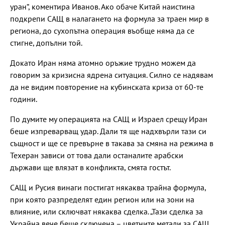
уран“, коментира Иванов. Ако обаче Китай наистина
подкрепи САЩ в налагането на формула за траен мир в
региона, до сухопътна операция въобще няма да се
стигне, допълни той.
Докато Иран няма атомно оръжие трудно можем да
говорим за кризисна ядрена ситуация. Силно се надявам
да не видим повторение на кубинската криза от 60-те
години.
По думите му операцията на САЩ и Израел срещу Иран
беше изпреварващ удар. Дали тя ще надхвърли тази си
същност и ще се превърне в такава за смяна на режима в
Техеран зависи от това дали останалите арабски
държави ще влязат в конфликта, смята гостът.
САЩ и Русия винаги постигат някаква трайна формула,
при която разпределят един регион или на зони на
влияние, или сключват някаква сделка. „Тази сделка за
Украйна вече беше сключена – цветните метали за САЩ,