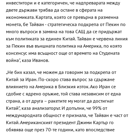
инвеститори и е категоричен, че надпреварата между
двете държави трябва да остане в сферата на
икономиката. Картата, която се превърна в разменна
монета, бе Тайван - стратегическа подкрепа от Пекин по
много въпроси в замяна на това САЩ да се придържат
към политиката за единен Китай. Тайван е червена линия
за Пекин във външната политика на Америка, по която
консенсус има всъщност още от времето на Студената
война", каза Иванов.
„Не бих казал, че можем да говорим за подкрепа от
Китай за Иран. По-скоро става въпрос за сдържане
влиянието на Америка в Близкия изток. Ако Иран се
сдобие с ядрено оръжие, той става независим от една
страна, а от друга – ракетите му могат да достигнат
Китай“, каза анализаторът. И допълни, че 99% от
международната общност е признала, че Тайван е част от
Китай. Американският президент Джими Картър го
обявява още през 70-те години, като впоследствие