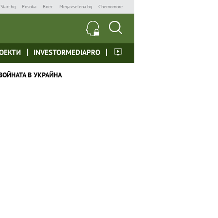
Start.bg
Posoka
Boec
Megavselena.bg
Chernomore
ОЕКТИ
INVESTORMEDIAPRO
ВОЙНАТА В УКРАЙНА