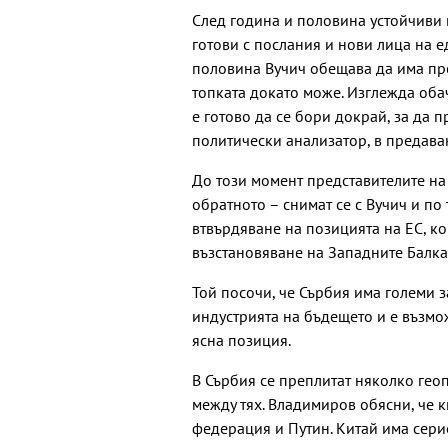
След година и половина устойчиви 
готови с послания и нови лица на 
половина Вучич обещава да има пре
топката докато може. Изглежда оба
е готово да се бори докрай, за да 
политически анализатор, в предаван
До този момент представителите на 
обратното – снимат се с Вучич и по
втвърдяване на позицията на ЕС, к
възстановяване на Западните Балк
Той посочи, че Сърбия има големи з
индустрията на бъдещето и е възмож
ясна позиция.
В Сърбия се преплитат няколко гео
между тях. Владимиров обясни, че к
федерация и Путин. Китай има сери