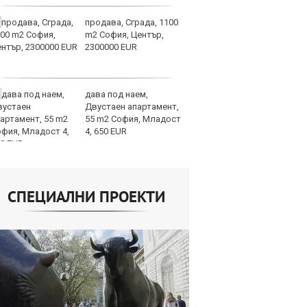
продава, Сграда, 1100
СА
m2 София, Център,
мл
2300000 EUR
пр
п
дава под наем,
Н
Двустаен апартамент,
Op
55 m2 София, Младост
на
4, 650 EUR
це
СПЕЦИАЛНИ ПРОЕКТИ