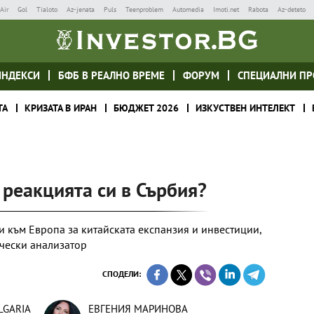
Air
Gol
Tialoto
Az-jenata
Puls
Teenproblem
Automedia
Imoti.net
Rabota
Az-deteto
ИНДЕКСИ
БФБ В РЕАЛНО ВРЕМЕ
ФОРУМ
СПЕЦИАЛНИ ПР
ТА
КРИЗАТА В ИРАН
БЮДЖЕТ 2026
ИЗКУСТВЕН ИНТЕЛЕКТ
 реакцията си в Сърбия?
и към Европа за китайската експанзия и инвестиции,
чески анализатор
СПОДЕЛИ:
LGARIA
ЕВГЕНИЯ МАРИНОВА