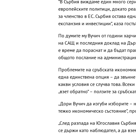
“В Сърбия виждаме един много сери
европейските политици, докато реа
за членство в ЕС. Сърбия остава ед
експанзия и инвестиции“, каза гостът
По думите му Вучич от години харч
на САЩ и последния доклад на Държ
е време да пораснат и да бъдат пра
общото послание на администрация
Проблемите на сръбската икономика
една единствена опция – да звънне 
какви условия се случва това. Всек
„взет обратно“ – ползите за сръбск
„Дори Вучич да изгуби изборите – 
тежко икономическо състояние“, п
„След разпада на Югославия Сърбия
се държи като наблюдател, а да взе