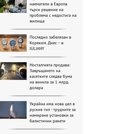
наематели в Европа
търси решение на
проблема с недостига на
жилища
Последно забелязан в
Кореком. Днес – в
JULIANY
Носталгията продава:
Завръщането на
касетките следва бума
на винила за 1 млрд.
долара
Украйна има нова цел в
руския тил - трудните за
намиране установки за
балистични ракети