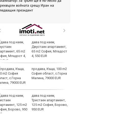
нализатор: За Тръмп ще е по-лесно да
прехвърли войната срещу Иран на
следващия президент
дава под наем,
Те
Двустаен апартамент,
ги
65 m2 София, Младост
иг
4, 550 EUR
ст
отшумяват
продава, Къща, 100 m2
Со
София област, с.Горна
Тр
Малина, 79000 EUR
съ
а 
дава под наем,
Це
Тристаен апартамент,
Ру
125 m2 София, Борово,
та
950 EUR