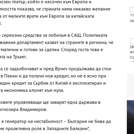
озен театър, който е насочен към Европа и
лността показва, че страната няма никакво желание
ФК Девня гостува на
на от малките врати към Европа за китайската
Атлетик (Провадия) за
Аматьорската купа
.
и сериозни средства за лобизъм в САЩ. Политиката
Национална мрежа за
авния департамент казват на страните в региона, че
децата:
гматични и готови за сделки. Според госта това е
Саморазправата не е
та на Тръмп.
правосъдие след
случая с „ловци на педофили“
 се задълбочават и пред Вучич продължава да стои
в Пекин и да получи нов кредит, но не е ясно при
и един кредит за Сърбия от Китай е експлоатиран и
ата икономика клонят към нула.
новите управляващи ще заварят една държава в
рогнозира Владимиров.
 е генератор на нестабилност – България не бива да
ме проактивна роля в Западните Балкани“,