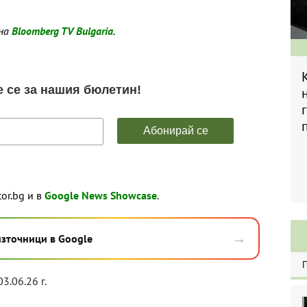
 на
Bloomberg TV Bulgaria
.
tor.bg и в
Google News Showcase
.
→
източници в Google
03.06.26 г.