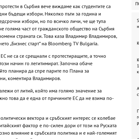
П
протести в Сърбия вече виждаме как студентите са
едни бъдещи избори. Няколко пъти за година и
S
дсрочни избори, но по всичко личи, че ще тупа
н
че голяма част от гражданското общество на Сърбия
промени страната си. Това каза Владимир Владимиров,
ето „Бизнес старт“ на Bloomberg TV Bulgaria.
К
ЕС не са се срещнали с протестиращите, а точно
К
 този начин го легитимират. Започна обаче
1
ойто планира да спре парите по Плана за
ани, коментира Владимиров.
А
алежи от литий, който има голямо значение за
с
но това да е една от причините ЕС да не взима по-
П
г
политически вектора и сръбският интерес се колебае
р
итайският фактор е по-силен дори от този на Руската
озно влияние в сръбската политика и е най-големият