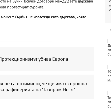
А
вото на Вучич. Всички договори между двете държави
ова протестират сърбите.
 момент Сърбия не изглежда като държава, която
Двоен ръст на
чревните инфекции за
седмица във
Варненско
 Протекционизмът убива Европа
Вечерен крос ще се
проведе тази събота в
Морската градина на
Варна
я не са оптимисти, че ще има скорошна
за рафинерията на "Газпром Нефт"
Тази събота: откриват
ловния сезон за
пернат дивеч