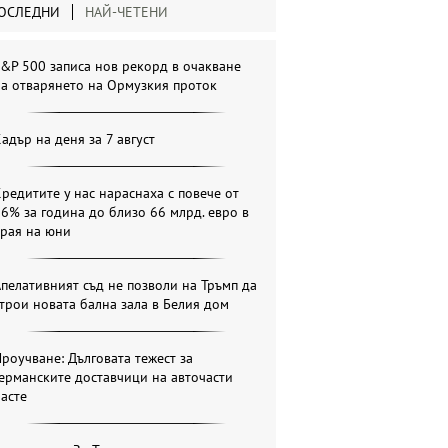
ОСЛЕДНИ
НАЙ-ЧЕТЕНИ
&P 500 записа нов рекорд в очакване
а отварянето на Ормузкия проток
адър на деня за 7 август
редитите у нас нараснаха с повече от
6% за година до близо 66 млрд. евро в
края на юни
пелативният съд не позволи на Тръмп да
трои новата бална зала в Белия дом
роучване: Дълговата тежест за
ерманските доставчици на авточасти
асте