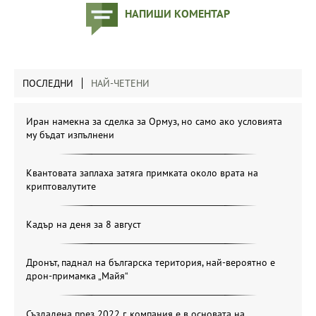
НАПИШИ КОМЕНТАР
ПОСЛЕДНИ
НАЙ-ЧЕТЕНИ
Иран намекна за сделка за Ормуз, но само ако условията
му бъдат изпълнени
Квантовата заплаха затяга примката около врата на
криптовалутите
Кадър на деня за 8 август
Дронът, паднал на българска територия, най-вероятно е
дрон-примамка „Майя“
Създадена през 2022 г. компания е в основата на