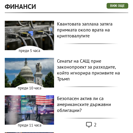
ФИНАНСИ
ВИЖ ОЩЕ
Квантовата заплаха затяга
примката около врата на
криптовалутите
преди 5 часа
Сенатът на САЩ прие
законопроект за разходите,
който игнорира призивите на
Тръмп
преди 10 часа
Безопасен актив ли са
американските държавни
облигации?
2
преди 11 часа