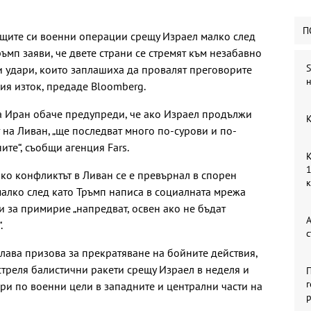
П
ящите си военни операции срещу Израел малко след
ъмп заяви, че двете страни се стремят към незабавно
S
 удари, които заплашиха да провалят преговорите
н
ия изток, предаде Bloomberg.
 Иран обаче предупреди, че ако Израел продължи
К
 на Ливан, „ще последват много по-сурови и по-
те“, съобщи агенция Fars.
К
1
ко конфликтът в Ливан се е превърнал в спорен
малко след като Тръмп написа в социалната мрежа
ри за примирие „напредват, освен ако не бъдат
А
.
с
ава призова за прекратяване на бойните действия,
стреля балистични ракети срещу Израел в неделя и
П
г
ари по военни цели в западните и централни части на
р