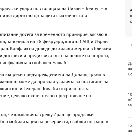
зраелски удари по столицата на Ливан – Бейрут – в
А
опитва директно да защити съюзническата
питание досега за временното примирие, влязло в
ата, започнала на 28 февруари, когато САЩ и Израел
ран. Конфликтът доведе до хиляди жертви в Близкия
и доставки и предизвика ръст на цените на петрола,
Двоен ръст на
на инфлацията в глобален мащаб.
чревните инфекции за
седмица във
хна въпреки предупреждението на Доналд Тръмп в
Варненско
ежението може да провали усилията за постигане на
ингтон и Техеран. Това би открило път за
Вечерен крос ще се
проведе тази събота в
ние, целящо окончателно прекратяване на
Морската градина на
Варна
тат, че кампанията срещу Иран ще продължи
Тази събота: откриват
абна мобилизация на резервисти, съобщи по-рано в
ловния сезон за
пернат дивеч