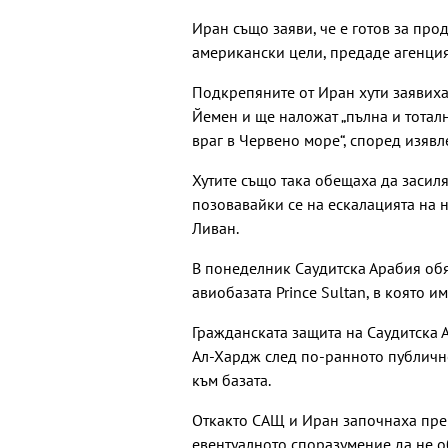
Иран също заяви, че е готов за про
американски цели, предаде агенция
Подкрепяните от Иран хути заявиха,
Йемен и ще наложат „пълна и тотал
враг в Червено море“, според изявл
Хутите също така обещаха да засиля
позовавайки се на ескалацията на 
Ливан.
В понеделник Саудитска Арабия обя
авиобазата Prince Sultan, в която и
Гражданската защита на Саудитска А
Ал-Хардж след по-ранното публичн
към базата.
Откакто САЩ и Иран започнаха прег
евентуалното споразумение да не об