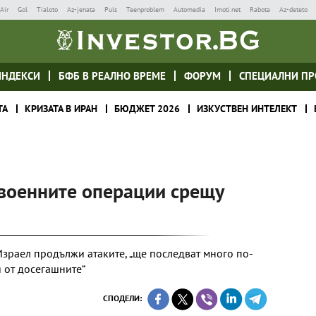
Air
Gol
Tialoto
Az-jenata
Puls
Teenproblem
Automedia
Imoti.net
Rabota
Az-deteto
ИНДЕКСИ
БФБ В РЕАЛНО ВРЕМЕ
ФОРУМ
СПЕЦИАЛНИ ПР
ТА
КРИЗАТА В ИРАН
БЮДЖЕТ 2026
ИЗКУСТВЕН ИНТЕЛЕКТ
 военните операции срещу
Израел продължи атаките, „ще последват много по-
 от досегашните“
СПОДЕЛИ: