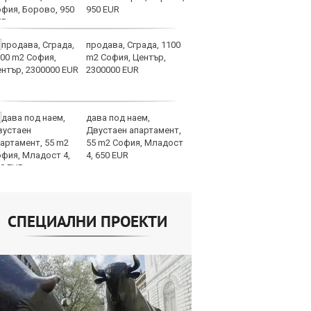
950 EUR
продава, Сграда, 1100
СА
m2 София, Център,
мл
2300000 EUR
пр
п
дава под наем,
Н
Двустаен апартамент,
Op
55 m2 София, Младост
на
4, 650 EUR
це
СПЕЦИАЛНИ ПРОЕКТИ