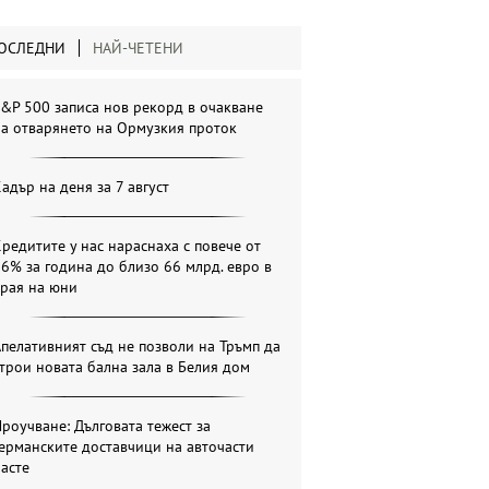
ОСЛЕДНИ
НАЙ-ЧЕТЕНИ
&P 500 записа нов рекорд в очакване
а отварянето на Ормузкия проток
адър на деня за 7 август
редитите у нас нараснаха с повече от
6% за година до близо 66 млрд. евро в
края на юни
пелативният съд не позволи на Тръмп да
трои новата бална зала в Белия дом
роучване: Дълговата тежест за
ерманските доставчици на авточасти
асте