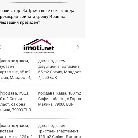
нализатор: За Тръмп ще е по-лесно да
прехвърли войната срещу Иран на
следващия президент
дава под наем,
Те
Двустаен апартамент,
ги
65 m2 София, Младост
иг
4, 550 EUR
ст
отшумяват
продава, Къща, 100 m2
Со
София област, с.Горна
Тр
Малина, 79000 EUR
съ
а 
дава под наем,
Це
Тристаен апартамент,
Ру
125 m2 София, Борово,
та