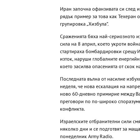
Иран започна офанзивата си след и
рядък пример за това как Техеран 
групировка „Хизбула“.
Сраженията бяха най-сериозното из
сила на 8 април, което укроти войн
стартираха бомбардировки срещу И
изток, наруши глобалните енергийн
което засилва опасенията от скок 
Последната вълна от насилие избу
неделя, че нова ескалация на напр
ново 60-дневно примирие между Ваш
преговори по по-широко споразуме
конфликта.
Израелските отбранителни сили смя
няколко дни и се подготвят за мащ
понеделник Army Radio.