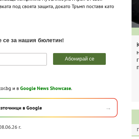
вката под своята защита, докато Тръмп поставя като
tor.bg и в
Google News Showcase
.
→
източници в Google
08.06.26 г.