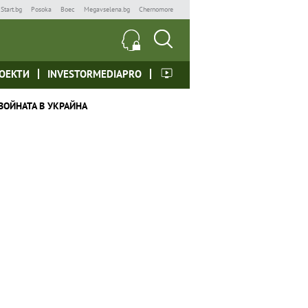
Start.bg
Posoka
Boec
Megavselena.bg
Chernomore
ОЕКТИ
INVESTORMEDIAPRO
ВОЙНАТА В УКРАЙНА