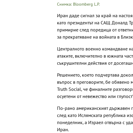
Снимка: Bloomberg L.P.
Иран даде сигнал за край на насто
като президентът на САЩ Доналд Тр
примирие след поредица от ответни
за прекратяване на войната в Близк
Централното военно командване на
атаките, включително в южната част
съкрушителни действия от досегашни
Решението, което подчертава докол
въпрос в преговорите, бе обявено 
Truth Social, че финалните разгово
осуетени от невежество или глупост“
По-рано американският държавен гл
след като Ислямската република из
понеделник, а Израел отвърна с уд
Иран.