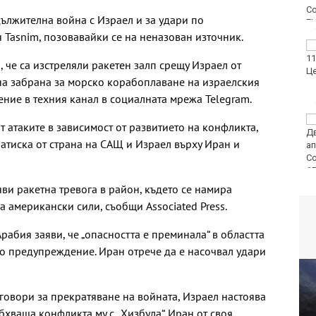
дължителна война с Израел и за удари по
 Tasnim, позовавайки се на неназован източник.
ФК Девня гостува на
Атлетик (Провадия) за
 че са изстреляли ракетен залп срещу Израел от
Аматьорската купа
на забрана за морско корабоплаване на израелския
ение в техния канал в социалната мрежа Telegram.
Национална мрежа за
т атаките в зависимост от развитието на конфликта,
децата:
натиска от страна на САЩ и Израел върху Иран и
Саморазправата не е
правосъдие след
случая с „ловци на педофили“
ви ракетна тревога в район, където се намира
ма американски сили, съобщи Associated Press.
рабия заяви, че „опасността е преминала“ в областта
о предупреждение. Иран отрече да е насочвал удари
овори за прекратяване на войната, Израел настоява
хваща конфликта му с „Хизбула“. Иран от своя