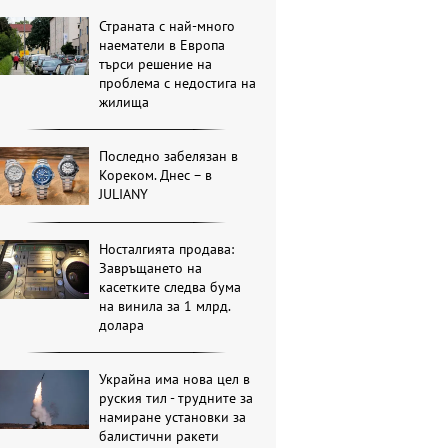
Страната с най-много
наематели в Европа
търси решение на
проблема с недостига на
жилища
Последно забелязан в
Кореком. Днес – в
JULIANY
Носталгията продава:
Завръщането на
касетките следва бума
на винила за 1 млрд.
долара
Украйна има нова цел в
руския тил - трудните за
намиране установки за
балистични ракети