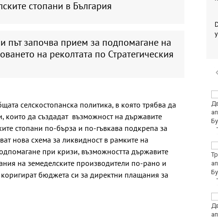
ските стопани в България
у
и път започва прием за подпомагане на
оването на реколтата по Стратегическия
Петролът поевтинява
бщата селскостопанска политика, в която трябва да
на фона на
преговорите между
, които да създадат възможност на държавите
Иран и Оман
ките стопани по-бърза и по-гъвкава подкрепа за
ват нова схема за ликвидност в рамките на
Здравното
подпомагане при кризи, възможността държавите
министерство: Няма
ания на земеделските производители по-рано и
да закриваме РЗИ-та
 коригират бюджета си за директни плащания за
Спипаха мъж с
марихуана във Варна