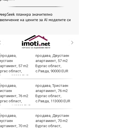
DeepSeek планира значително
величение на цените за AI моделите си
продава, Двустаен
ЕС
апартамент, 57 m2
за
Бургас област,
да
с.Равда, 90000 EUR
ли
продава, Тристаен
Св
апартамент, 76 m2
о
Бургас област,
В
с.Равда, 113000 EUR
во
на LNG
продава, Двустаен
З
апартамент, 70 m2
$4
Бургас област,
за