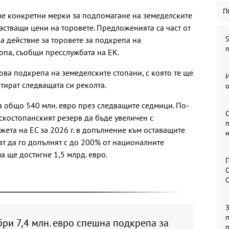
П
е конкретни мерки за подпомагане на земеделските
астващи цени на торовете. Предложенията са част от
S
а действие за торовете за подкрепа на
п
опа, съобщи пресслужбата на ЕК.
ова подкрепа на земеделските стопани, с която те ще
И
нтират следващата си реколта.
о
 общо 540 млн. евро през следващите седмици. По-
скостопанският резерв да бъде увеличен с
п
жета на ЕС за 2026 г. в допълнение към оставащите
и
ат да го допълнят с до 200% от националните
а ще достигне 1,5 млрд. евро.
П
О
п
ри 7,4 млн. евро спешна подкрепа за