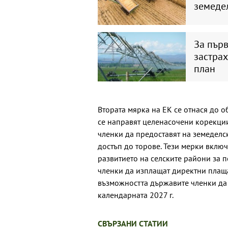
земедел
За първ
застрах
план
Втората мярка на ЕК се отнася до о
се направят целенасочени корекции
членки да предоставят на земеделс
достъп до торове. Тези мерки включ
развитието на селските райони за 
членки да изплащат директни плащ
възможността държавите членки да
календарната 2027 г.
СВЪРЗАНИ СТАТИИ