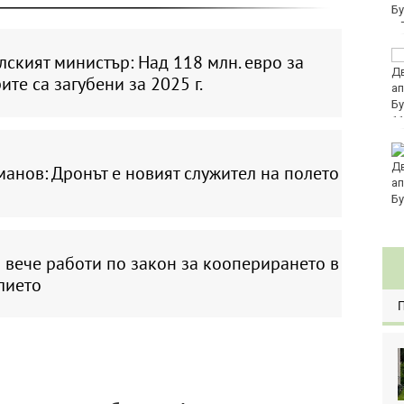
Хванаха мъж, който
ският министър: Над 118 млн. евро за
повредил климатик на
те са загубени за 2025 г.
търговски обект във
Варна
11
Три пункта за
раздаване на
анов: Дронът е новият служител на полето
минерална вода и
днес във Варна
 вече работи по закон за кооперирането в
лието