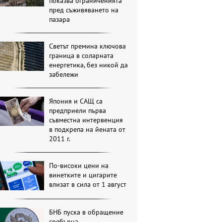
показва ограниченията
пред съживяването на
пазара
Светът премина ключова
граница в соларната
енергетика, без никой да
забележи
Япония и САЩ са
предприели първа
съвместна интервенция
в подкрепа на йената от
2011 г.
По-високи цени на
винетките и цигарите
влизат в сила от 1 август
БНБ пуска в обращение
сребърна