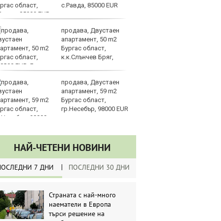
с.Равда, 85000 EUR
продава, Двустаен
Ки
апартамент, 50 m2
пр
Бургас област,
пр
к.к.Слънчев Бряг,
Тр
8000 EUR
продава, Двустаен
В
апартамент, 59 m2
съ
Бургас област,
би
гр.Несебър, 98000 EUR
НАЙ-ЧЕТЕНИ НОВИНИ
ПОСЛЕДНИ 7 ДНИ
ПОСЛЕДНИ 30 ДНИ
Страната с най-много
наематели в Европа
търси решение на