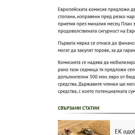
Европейската комисия предложи дв
стопани, изправени пред рязко нар
приетия през миналия месец План з
продоволствената сигурност на Евр
Първата мярка се отнася до финанс
могат да закупят торове, за да гара
Комисията се надява да мобилизира
рано тази седмица тя предложи сел
допълнителни 300 млн. евро от бюд
средства. Държавите членки ще мог
средства, с което потенциалната сум
СВЪРЗАНИ СТАТИИ
ЕК одоб