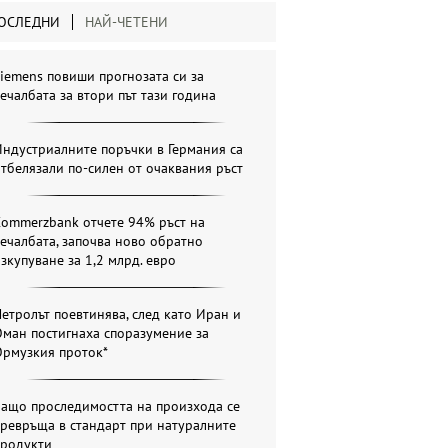
ОСЛЕДНИ
НАЙ-ЧЕТЕНИ
iemens повиши прогнозата си за
ечалбата за втори път тази година
ндустриалните поръчки в Германия са
тбелязали по-силен от очаквания ръст
Commerzbank отчете 94% ръст на
ечалбата, започва ново обратно
зкупуване за 1,2 млрд. евро
етролът поевтинява, след като Иран и
ман постигнаха споразумение за
Ормузкия проток*
Защо проследимостта на произхода се
ревръща в стандарт при натуралните
продукти