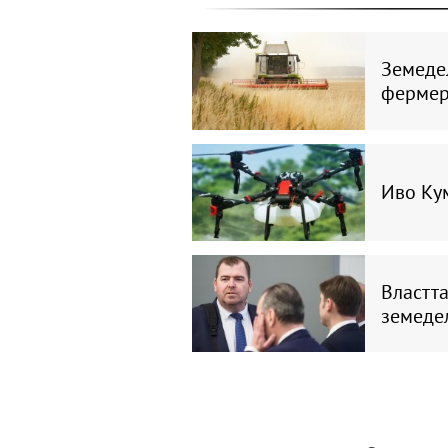
Земедел
фермери
Иво Кум
Властта
земеде