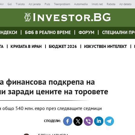
Air
Gol
Tialoto
Az-jenata
Puls
Teenproblem
Automedia
Imoti.net
Rabota
Az-deteto
ИНДЕКСИ
БФБ В РЕАЛНО ВРЕМЕ
ФОРУМ
СПЕЦИАЛНИ ПР
ТА
КРИЗАТА В ИРАН
БЮДЖЕТ 2026
ИЗКУСТВЕН ИНТЕЛЕКТ
за финансова подкрепа на
и заради цените на торовете
а общо 540 млн. евро през следващите седмици
СПОДЕЛИ: