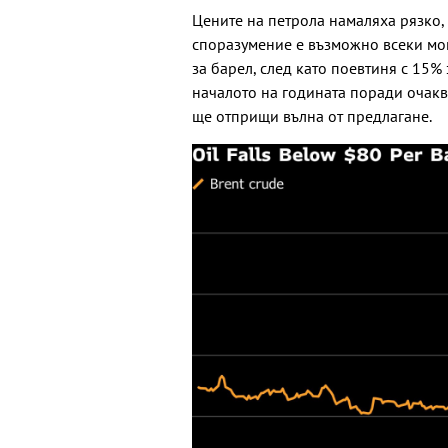
Цените на петрола намаляха рязко, 
споразумение е възможно всеки мом
за барел, след като поевтиня с 15% 
началото на годината поради очакв
ще отприщи вълна от предлагане.