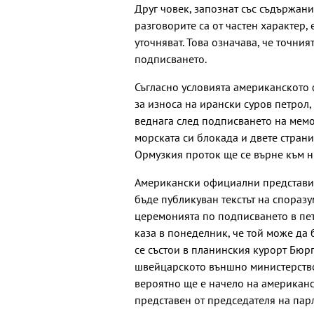
Друг човек, запознат със съдържани
разговорите са от частен характер,
уточняват. Това означава, че точни
подписването.
Съгласно условията американското
за износа на ирански суров петрол
веднага след подписването на мем
морската си блокада и двете страни
Ормузкия проток ще се върне към н
Американски официални представи
бъде публикуван текстът на споразу
церемонията по подписването в пет
каза в понеделник, че той може да
се състои в планинския курорт Бюр
швейцарското външно министерство
вероятно ще е начело на американс
представен от председателя на пар