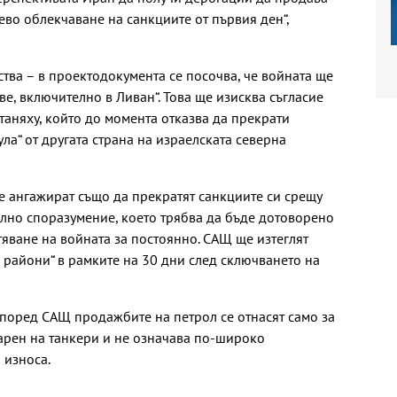
лево облекчаване на санкциите от първия ден“,
тва – в проектодокумента се посочва, че войната ще
е, включително в Ливан“. Това ще изисква съгласие
аняху, който до момента отказва да прекрати
ула“ от другата страна на израелската северна
 ангажират също да прекратят санкциите си срещу
телно споразумение, което трябва да бъде дотоворено
тяване на войната за постоянно. САЩ ще изтеглят
 райони“ в рамките на 30 дни след сключването на
 според САЩ продажбите на петрол се отнасят само за
варен на танкери и не означава по-широко
 износа.