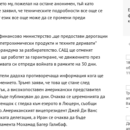
ето му, пожелал на остане анонимен, тъй като
 е заявил, че техническите подробности все още се
ф
ят език все още може да се промени преди
к
 финансово министерство „ще предостави дерогации
, петрохимически продукти и техните деривати“
орандума за разбирателство. САЩ ще отменят
 ще работят за гарантиране, че движението през
Винисиус Жуниор
преподписа с Реал
ивата си отпреди войната в рамките на 30 дни.
(Мадрид)
тели дадоха противоречаща информация кога ще
мението. Тръмп заяви, че това ще стане след
ЦСКА удари с 3:0
ък, а високопоставен американски представител
Макаби като гост
 бъде публикуван до дни. Очаква се церемонията да
генщок с гледка към езерото в Люцерн, съобщи
. Американският вицепрезидент Джей Ди Ванс
ката делегация, а Иран се очаква да бъде
Тъжна вест! Почина
ламента Мохамад Багер Галибаф.
голямо име в
медицината