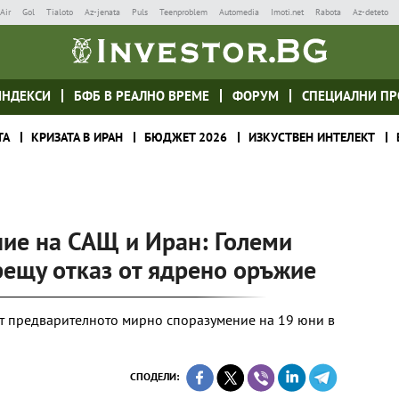
Air
Gol
Tialoto
Az-jenata
Puls
Teenproblem
Automedia
Imoti.net
Rabota
Az-deteto
ИНДЕКСИ
БФБ В РЕАЛНО ВРЕМЕ
ФОРУМ
СПЕЦИАЛНИ ПР
ТА
КРИЗАТА В ИРАН
БЮДЖЕТ 2026
ИЗКУСТВЕН ИНТЕЛЕКТ
ие на САЩ и Иран: Големи
рещу отказ от ядрено оръжие
ат предварителното мирно споразумение на 19 юни в
СПОДЕЛИ: