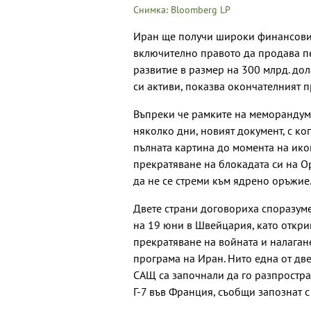
Снимка: Bloomberg LP
Иран ще получи широки финансови с
включително правото да продава пе
развитие в размер на 300 млрд. до
си активи, показва окончателният п
Въпреки че рамките на меморандума
няколко дни, новият документ, с ко
пълната картина до момента на ик
прекратяване на блокадата си на О
да не се стреми към ядрено оръжие
Двете страни договориха споразуме
на 19 юни в Швейцария, като откри
прекратяване на войната и налаган
програма на Иран. Нито една от две
САЩ са започнали да го разпростра
Г-7 във Франция, съобщи запознат с