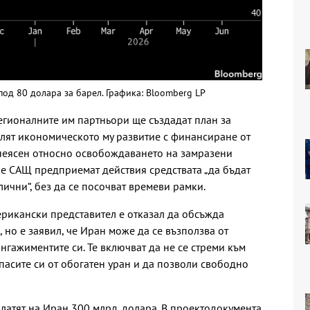
под 80 долара за барел. Графика: Bloomberg LP
гионалните им партньори ще създадат план за
лят икономическото му развитие с финансиране от
 неясен относно освобождаването на замразени
 че САЩ предприемат действия средствата „да бъдат
ични“, без да се посочват времеви рамки.
ерикански представител е отказал да обсъжда
но е заявил, че Иран може да се възползва от
нгажиментите си. Те включват да не се стреми към
пасите си от обогатен уран и да позволи свободно
латят на Иран 300 млрд. долара. В проектодокумента