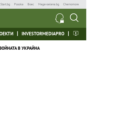
Start.bg
Posoka
Boec
Megavselena.bg
Chernomore
ОЕКТИ
INVESTORMEDIAPRO
ВОЙНАТА В УКРАЙНА