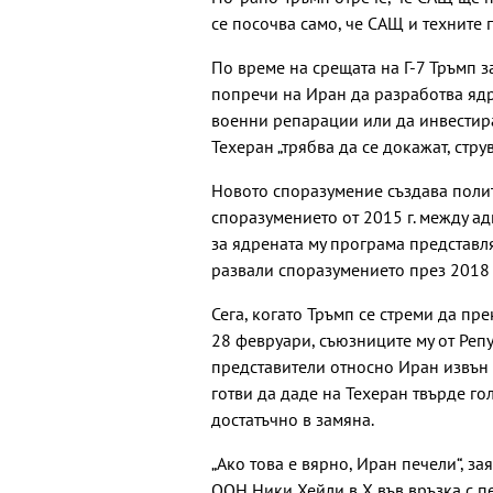
се посочва само, че САЩ и техните 
По време на срещата на Г-7 Тръмп за
попречи на Иран да разработва ядр
военни репарации или да инвестира
Техеран „трябва да се докажат, струв
Новото споразумение създава полит
споразумението от 2015 г. между а
за ядрената му програма представл
развали споразумението през 2018 
Сега, когато Тръмп се стреми да п
28 февруари, съюзниците му от Реп
представители относно Иран извън 
готви да даде на Техеран твърде г
достатъчно в замяна.
„Ако това е вярно, Иран печели“, з
ООН Ники Хейли в Х във връзка с п