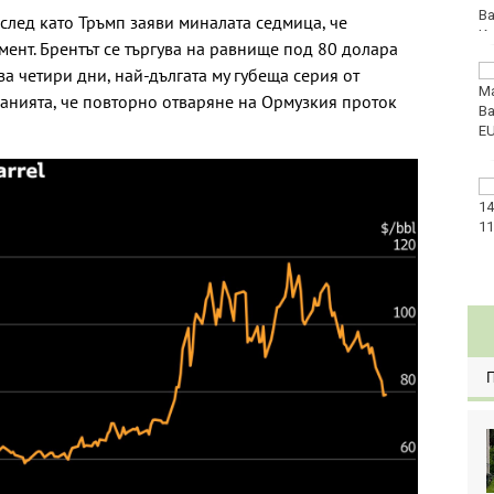
след като Тръмп заяви миналата седмица, че
ент. Брентът се търгува на равнище под 80 долара
Златото стигна до
за четири дни, най-дългата му губеща серия от
4295 долара за унция
анията, че повторно отваряне на Ормузкия проток
Във Варна наградиха
победителите в
Спартакиадата на ВМС