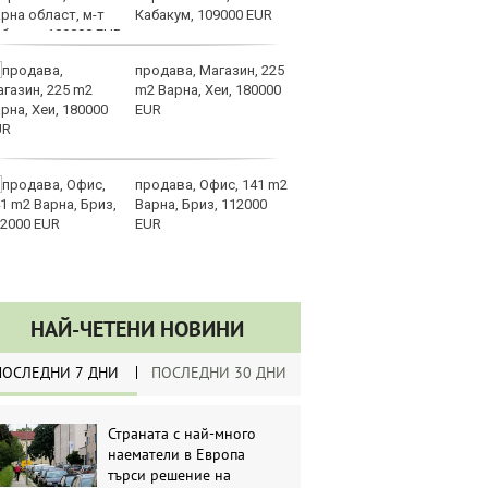
Кабакум, 109000 EUR
по
продава, Магазин, 225
З
m2 Варна, Хеи, 180000
на
EUR
лу
продава, Офис, 141 m2
Сл
Варна, Бриз, 112000
по
EUR
А
ин
долара
НАЙ-ЧЕТЕНИ НОВИНИ
ПОСЛЕДНИ 7 ДНИ
ПОСЛЕДНИ 30 ДНИ
Страната с най-много
наематели в Европа
търси решение на