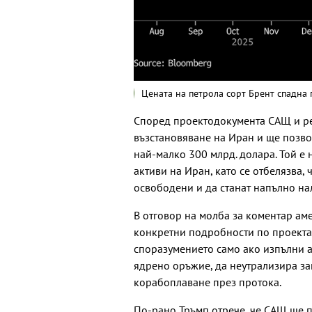
Цената на петрола сорт Брент спадна 
Според проектодокумента САЩ и ре
възстановяване на Иран и ще позво
най-малко 300 млрд. долара. Той е
активи на Иран, като се отбелязва,
освободени и да станат напълно нал
В отговор на молба за коментар ам
конкретни подробности по проекта, 
споразумението само ако изпълни а
ядрено оръжие, да неутрализира за
корабоплаване през протока.
По-рано Тръмп отрече, че САЩ ще п