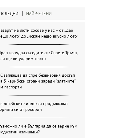
ОСЛЕДНИ
НАЙ-ЧЕТЕНИ
азарът на люти сосове у нас – от „дай
ещо люто“ до „искам нещо вкусно люто“
ран изнудва съседите си: Спрете Тръмп,
или ще ви ударим тежко
С заплашва да спре безвизовия достъп
а 5 карибски страни заради "златните"
им паспорти
Европейските индекси продължават
ерията си от рекорди
ъзможно ли е България да се върне към
бюджетни излишъци?