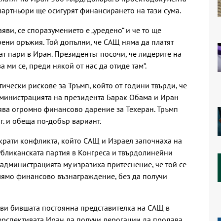
партньори ще осигурят финансирането на тази сума.
яви, се споразумението е „уредено“ и че то ще
ени оръжия. Той допълни, че САЩ няма да платят
т пари в Иран. Президентът посочи, че лидерите на
а ми се, преди някой от нас да отиде там“.
ически рискове за Тръмп, който от години твърди, че
дминистрацията на президента Барак Обама и Иран
ява огромно финансово дарение за Техеран. Тръмп
г. и обеща по-добър вариант.
рекрати конфликта, който САЩ и Израел започнаха на
убликанската партия в Конгреса и твърдолинейни
администрацията му изразиха притеснение, че той се
олямо финансово възнаграждение, без да получи
аяви бившата постоянна представителка на САЩ в
ерспективата Иран да получи дерогации да продава