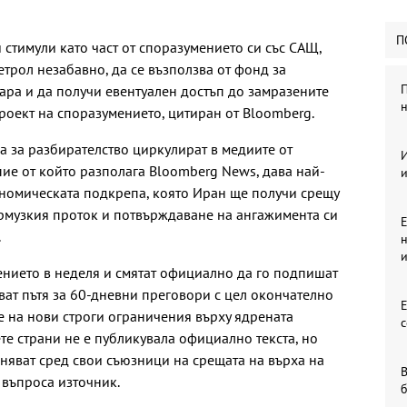
П
тимули като част от споразумението си със САЩ,
трол незабавно, да се възползва от фонд за
П
лара и да получи евентуален достъп до замразените
н
роект на споразумението, цитиран от Bloomberg.
 за разбирателство циркулират в медиите от
И
пие от който разполага Bloomberg News, дава най-
ономическата подкрепа, която Иран ще получи срещу
рмузкия проток и потвърждаване на ангажимента си
Е
.
н
нието в неделя и смятат официално да го подпишат
ват пътя за 60-дневни преговори с цел окончателно
е на нови строги ограничения върху ядрената
с
те страни не е публикувала официално текста, но
няват сред свои съюзници на срещата на върха на
В
 въпроса източник.