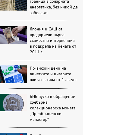
граница в соларната
енергетика, без никой да
забележи
Япония и САЩ са
предприели първа
съвместна интервенция
в подкрепа на йената от
2011 г.
По-високи цени на
винетките и цигарите
влизат в сила от 1 август
БНБ пуска в обращение
сребърна
колекционерска монета
„Преображенски
манастир“