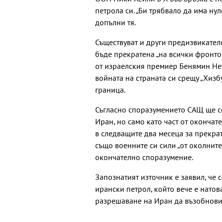
петрола си. „Би трябвало да има ну
допълни тя.
Съществуват и други предизвикателс
бъде прекратена „на всички фронтов
от израелския премиер Бенямин Нет
войната на страната си срещу „Хизб
граница.
Съгласно споразумението САЩ ще се
Иран, но само като част от оконча
в следващите два месеца за прекра
също военните си сили „от околните
окончателно споразумение.
Запознатият източник е заявил, че
ирански петрол, който вече е нато
разрешаване на Иран да възобнови