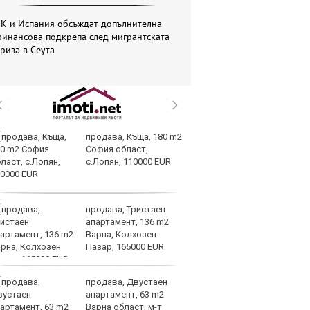
ЕК и Испания обсъждат допълнителна
инансова подкрепа след мигрантската
риза в Сеута
продава, Къща, 180 m2
Вс
София област,
Ду
с.Лопян, 110000 EUR
Съ
продава, Тристаен
Са
апартамент, 136 m2
м
Варна, Колхозен
г
Пазар, 165000 EUR
ху
продава, Двустаен
Sh
апартамент, 63 m2
Г
Варна област, м-т
ко