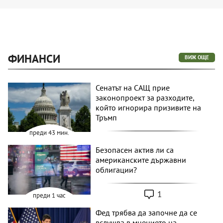
ФИНАНСИ
ВИЖ ОЩЕ
Сенатът на САЩ прие
законопроект за разходите,
който игнорира призивите на
Тръмп
преди 43 мин.
Безопасен актив ли са
американските държавни
облигации?
1
преди 1 час
Фед трябва да започне да се
вслушва в мнението на