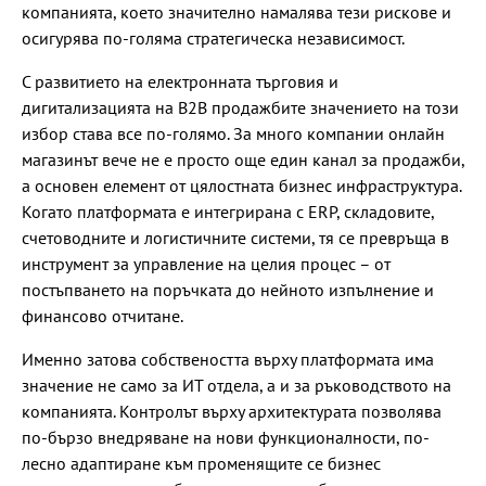
компанията, което значително намалява тези рискове и
осигурява по-голяма стратегическа независимост.
С развитието на електронната търговия и
дигитализацията на B2B продажбите значението на този
избор става все по-голямо. За много компании онлайн
магазинът вече не е просто още един канал за продажби,
а основен елемент от цялостната бизнес инфраструктура.
Когато платформата е интегрирана с ERP, складовите,
счетоводните и логистичните системи, тя се превръща в
инструмент за управление на целия процес – от
постъпването на поръчката до нейното изпълнение и
финансово отчитане.
Именно затова собствеността върху платформата има
значение не само за ИТ отдела, а и за ръководството на
компанията. Контролът върху архитектурата позволява
по-бързо внедряване на нови функционалности, по-
лесно адаптиране към променящите се бизнес