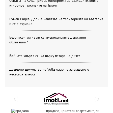
Сенатът на САЩ прие законопроект за разходите, който
игнорира призивите на Тръмп
Румен Радев: Дрон е навлязъл на територията на България
и се е взривил
Безопасен актив ли са американските държавни
облигации?
Войната хвърля сянка върху пазара на дизел
Дъщерно дружество на Volkswagen е заплашено от
несъстоятелност
продава, Тристаен апартамент, 68