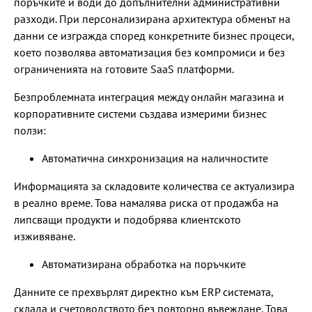
поръчките и води до допълнителни административни
разходи. При персонализирана архитектура обменът на
данни се изгражда според конкретните бизнес процеси,
което позволява автоматизация без компромиси и без
ограниченията на готовите SaaS платформи.
Безпроблемната интеграция между онлайн магазина и
корпоративните системи създава измерими бизнес
ползи:
Автоматична синхронизация на наличностите
Информацията за складовите количества се актуализира
в реално време. Това намалява риска от продажба на
липсващи продукти и подобрява клиентското
изживяване.
Автоматизирана обработка на поръчките
Данните се прехвърлят директно към ERP системата,
склада и счетоводството без повторно въвеждане. Това