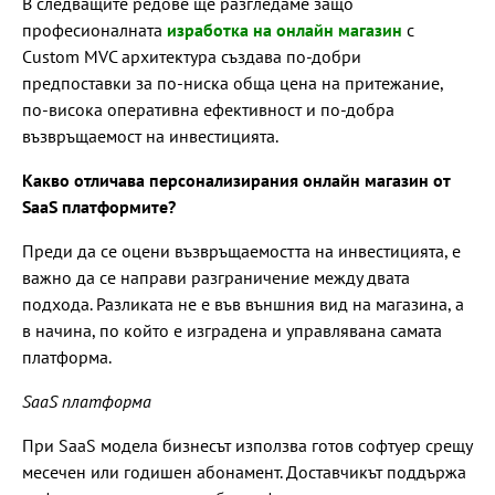
В следващите редове ще разгледаме защо
професионалната
изработка на онлайн магазин
с
Custom MVC архитектура създава по-добри
предпоставки за по-ниска обща цена на притежание,
по-висока оперативна ефективност и по-добра
възвръщаемост на инвестицията.
Какво отличава персонализирания онлайн магазин от
SaaS платформите?
Преди да се оцени възвръщаемостта на инвестицията, е
важно да се направи разграничение между двата
подхода. Разликата не е във външния вид на магазина, а
в начина, по който е изградена и управлявана самата
платформа.
SaaS платформа
При SaaS модела бизнесът използва готов софтуер срещу
месечен или годишен абонамент. Доставчикът поддържа