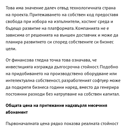
Това има значение далеч отвъд технологичната страна
на проекта. Притежаването на собствен код предоставя
свобода при избора на изпълнители, хостинг среда и
бъдещо развитие на платформата. Компанията не е
зависима от решенията на външен доставчик и може да
планира развитието си според собствените си бизнес
цели.
От финансова гледна точка това означава, че
инвестицията изгражда дългосрочна стойност. Подобно
на придобиването на производствено оборудване или
интелектуална собственост, разработеният софтуер може
да подкрепя бизнеса години наред, вместо да генерира
постоянни разходи без натрупване на собствен капитал.
Общата цена на притежание надхвърля месечния
абонамент
Първоначалната цена рядко показва реалната стойност