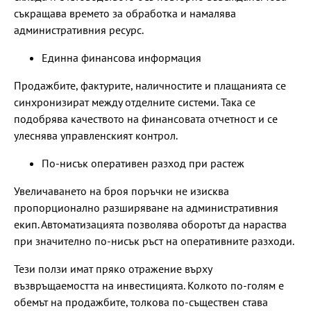
съкращава времето за обработка и намалява
административния ресурс.
Единна финансова информация
Продажбите, фактурите, наличностите и плащанията се
синхронизират между отделните системи. Така се
подобрява качеството на финансовата отчетност и се
улеснява управленският контрол.
По-нисък оперативен разход при растеж
Увеличаването на броя поръчки не изисква
пропорционално разширяване на административния
екип. Автоматизацията позволява оборотът да нараства
при значително по-нисък ръст на оперативните разходи.
Тези ползи имат пряко отражение върху
възвръщаемостта на инвестицията. Колкото по-голям е
обемът на продажбите, толкова по-съществен става