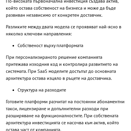
По-високата първоначална инвестиция създава актив,
който остава собственост на бизнеса и може да бъде
развиван независимо от конкретен доставчик.
Разликите между двата модела се проявяват най-ясно в
няколко ключови направления:
Собственост върху платформата
При персонализираното решение компанията
притежава изходния код и контролира развитието на
системата. При SaaS моделите достъпът до основната
архитектура остава изцяло в ръцете на доставчика.
Структура на разходите
Готовите платформи разчитат на постоянни абонаментни
такси, лицензиране и допълнителни разходи при
разширяване на функционалностите. При собствената
архитектура инвестицията се насочва към актив, който
остава част от компанията.