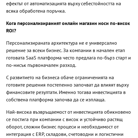
ефектът от автоматизацията върху себестойността на
всяка обработена поръчка.
Кога персонализираният онлайн магазин носи по-висок
ROI?
Персонализираната архитектура не е универсално
решение за всеки бизнес. За компании в начален етап
готовата SaaS платформа често предлага по-бърз старт и
по-нисък първоначален разход.
С развитието на бизнеса обаче ограниченията на
готовите решения постепенно започват да влияят върху
финансовите резултати. Именно тогава инвестицията в
собствена платформа започва да се изплаща.
Най-висока възвръщаемост от инвестицията обикновено
се постига при компании с висок и устойчиво растящ
оборот, сложни бизнес процеси и необходимост от
интеграция с ERP, складови, счетоводни и логистични