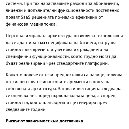
системи. При тях нарастващите разходи за абонаменти,
лицензи и допълнителни функционалности постепенно
правят SaaS решенията по-малко ефективни от
финансова гледна точка.
Персонализираната архитектура позволява технологията
да се адаптира към спецификата на бизнеса, натрупва
стойност във времето и улеснява изграждането на
специфични функционалности, които трудно могат да
бъдат реализирани чрез стандартните платформи.
Колкото повече от тези предпоставки са налице, толкова
по-силни стават финансовите аргументи в полза на
собствената архитектура. Затова инвестицията следва да
се оценява не според първоначалната цена, а според
стойността, която платформата ще генерира през
следващите години.
Рискът от зависимост към доставчика