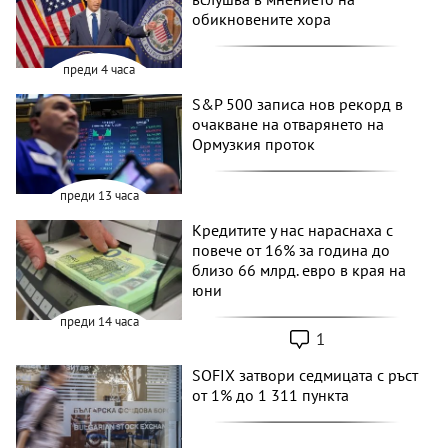
обикновените хора
преди 4 часа
S&P 500 записа нов рекорд в
очакване на отварянето на
Ормузкия проток
преди 13 часа
Кредитите у нас нараснаха с
повече от 16% за година до
близо 66 млрд. евро в края на
юни
преди 14 часа
1
SOFIX затвори седмицата с ръст
от 1% до 1 311 пункта