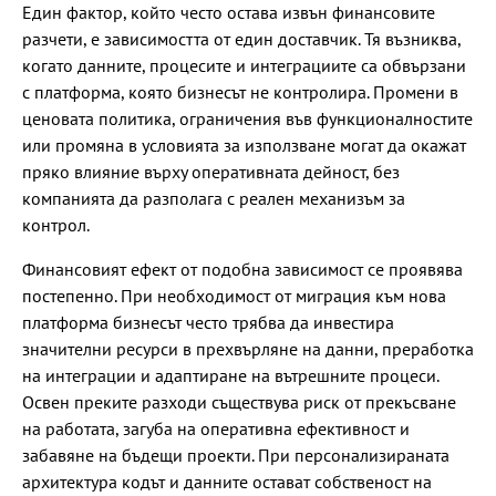
Един фактор, който често остава извън финансовите
разчети, е зависимостта от един доставчик. Тя възниква,
когато данните, процесите и интеграциите са обвързани
с платформа, която бизнесът не контролира. Промени в
ценовата политика, ограничения във функционалностите
или промяна в условията за използване могат да окажат
пряко влияние върху оперативната дейност, без
компанията да разполага с реален механизъм за
контрол.
Финансовият ефект от подобна зависимост се проявява
постепенно. При необходимост от миграция към нова
платформа бизнесът често трябва да инвестира
значителни ресурси в прехвърляне на данни, преработка
на интеграции и адаптиране на вътрешните процеси.
Освен преките разходи съществува риск от прекъсване
на работата, загуба на оперативна ефективност и
забавяне на бъдещи проекти. При персонализираната
архитектура кодът и данните остават собственост на