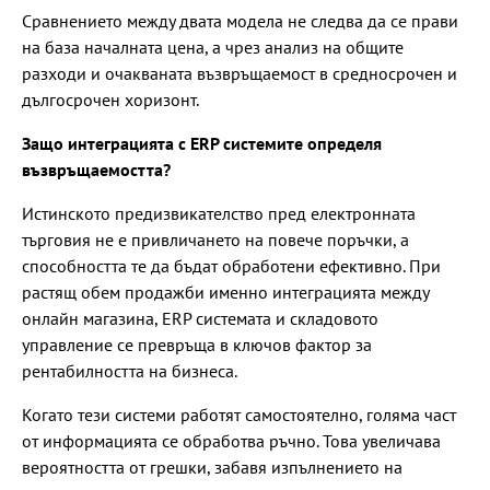
Сравнението между двата модела не следва да се прави
на база началната цена, а чрез анализ на общите
разходи и очакваната възвръщаемост в средносрочен и
дългосрочен хоризонт.
Защо интеграцията с ERP системите определя
възвръщаемостта?
Истинското предизвикателство пред електронната
търговия не е привличането на повече поръчки, а
способността те да бъдат обработени ефективно. При
растящ обем продажби именно интеграцията между
онлайн магазина, ERP системата и складовото
управление се превръща в ключов фактор за
рентабилността на бизнеса.
Когато тези системи работят самостоятелно, голяма част
от информацията се обработва ръчно. Това увеличава
вероятността от грешки, забавя изпълнението на