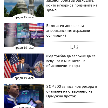
законопроект за разходите,
който игнорира призивите на
Тръмп
преди 15 часа
Безопасен актив ли са
американските държавни
облигации?
2
преди 16 часа
Фед трябва да започне да се
вслушва в мнението на
обикновените хора
преди 19 часа
S&P 500 записа нов рекорд в
очакване на отварянето на
Ормузкия проток