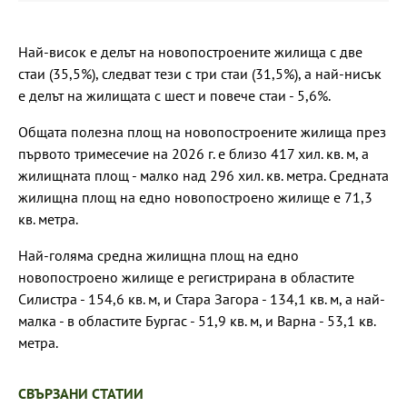
Най-висок е делът на новопостроените жилища с две
стаи (35,5%), следват тези с три стаи (31,5%), а най-нисък
е делът на жилищата с шест и повече стаи - 5,6%.
Общата полезна площ на новопостроените жилища през
първото тримесечие на 2026 г. е близо 417 хил. кв. м, а
жилищната площ - малко над 296 хил. кв. метра. Средната
жилищна площ на едно новопостроено жилище e 71,3
кв. метра.
Най-голяма средна жилищна площ на едно
новопостроено жилище е регистрирана в областите
Силистра - 154,6 кв. м, и Стара Загора - 134,1 кв. м, а най-
малка - в областите Бургас - 51,9 кв. м, и Варна - 53,1 кв.
метра.
СВЪРЗАНИ СТАТИИ