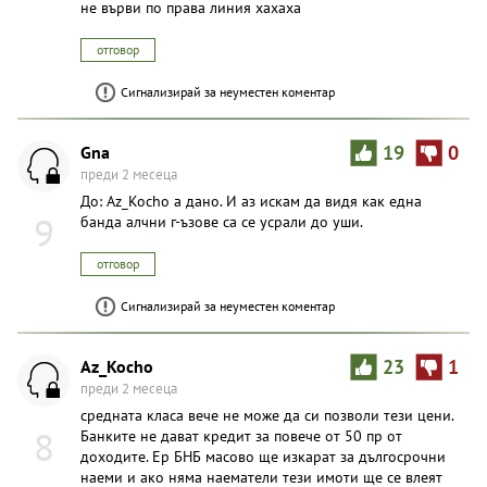
не върви по права линия хахаха
отговор
Сигнализирай за неуместен коментар
Gna
19
0
преди 2 месеца
До: Az_Kocho а дано. И аз искам да видя как една
9
банда алчни г-ъзове са се усрали до уши.
отговор
Сигнализирай за неуместен коментар
Az_Kocho
23
1
преди 2 месеца
средната класа вече не може да си позволи тези цени.
8
Банките не дават кредит за повече от 50 пр от
доходите. Ер БНБ масово ще изкарат за дългосрочни
наеми и ако няма наематели тези имоти ще се влеят