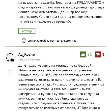
на пазара за продажба. Тоест ръст на ПРЕДЛАГАНЕТО и
спад в търсенето рано или късно ще доведат до спад в
цените. Вече има отстъпки до 20 пр все още
тихомълком. Когато това стане на яве ще има масово
тичане към изходите за продажба.
отговор
Сигнализирай за неуместен коментар
Az_Kocho
21
1
преди 2 месеца
До: Gna...купувачите на жилища не са безброй.
7
Жилище не се купува всеки ден като франзела.
Няколко години медиите обработваха хората с най-
различни лупости като например че като влезем в Ез
цените ще скочат двойно защото чужденците щели да
ни изкупят имотите. И така тези които нямаха
намерение да купуват купиха, тези които се чудеха
купиха, всички купиха. Това бяха сделките за
следващите 5 години изтеглени сега. Освен това
спекулантите се изтеглиха от пазара, ИТ Тата също а