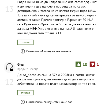
Радев нищо няма да направи. Ще има свръх дефицит
13
и до година две ще сме в процедура по свръх
дефицит. Ако и тогава не се вземат мерки идва МВФ.
Тогава никой няма да се интересува от пенсионери и
администрация Пресен пример е Гърция от 2014. А
сега Румъния и Франция се борят за да не се наложи
да идва МВФ. Унгария и тя е на път. А Италия вече е
най задлъжнялата страна в ЕС
отговор
Сигнализирай за неуместен коментар
Gna
10
1
преди 2 месеца
До: Az_Kocho аз съм на 37г и 2008ма я помня, иначе
12
да ще има срив в един момент дано да е петрола и
действията на новата власт катализатор на тоя срив.
отговор
Сигнализирай за неуместен коментар