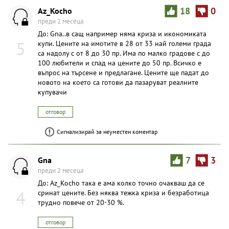
Az_Kocho
18
0
преди 2 месеца
До: Gna..в сащ например няма криза и икономиката
5
купи. Цените на имотите в 28 от 33 най големи града
са надолу с от 8 до 30 пр. Има по малко градове с до
100 любители и спад на цените до 50 пр. Всичко е
въпрос на търсене и предлагане. Цените ще падат до
новото на което са готови да пазаруват реалните
купувачи
отговор
Сигнализирай за неуместен коментар
Gna
7
3
преди 2 месеца
До: Az_Kocho така е ама колко точно очакваш да се
4
сринат цените. Без няква тежка криза и безработица
трудно повече от 20-30 %.
отговор