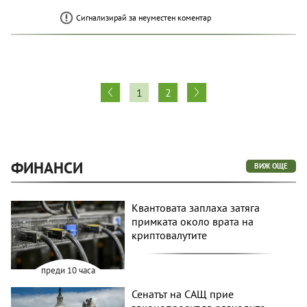
Сигнализирай за неуместен коментар
1
2
ФИНАНСИ
ВИЖ ОЩЕ
Квантовата заплаха затяга
примката около врата на
криптовалутите
преди 10 часа
Сенатът на САЩ прие