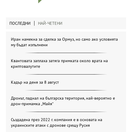
ПОСЛЕДНИ
НАЙ-ЧЕТЕНИ
Иран намекна за сделка за Ормуз, но само ако условията
му бъдат изпълнени
Квантовата заплаха затяга примката около врата на
криптовалутите
Кадър на деня за 8 август
Дронът, паднал на българска територия, най-вероятно е
дрон-примамка „Майя“
Създадена през 2022 г. компания е в основата на
украинските атаки с дронове срещу Русия