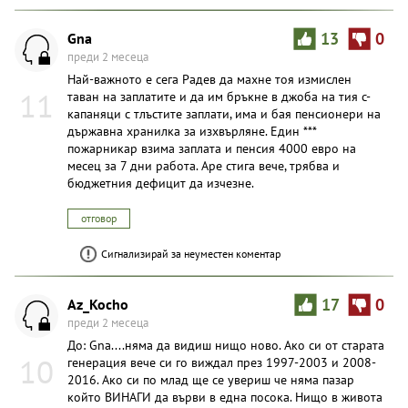
Gna
13
0
преди 2 месеца
Най-важното е сега Радев да махне тоя измислен
11
таван на заплатите и да им бръкне в джоба на тия с-
капаняци с тлъстите заплати, има и бая пенсионери на
държавна хранилка за изхвърляне. Един ***
пожарникар взима заплата и пенсия 4000 евро на
месец за 7 дни работа. Аре стига вече, трябва и
бюджетния дефицит да изчезне.
отговор
Сигнализирай за неуместен коментар
Az_Kocho
17
0
преди 2 месеца
До: Gna....няма да видиш нищо ново. Ако си от старата
10
генерация вече си го виждал през 1997-2003 и 2008-
2016. Ако си по млад ще се увериш че няма пазар
който ВИНАГИ да върви в една посока. Нищо в живота