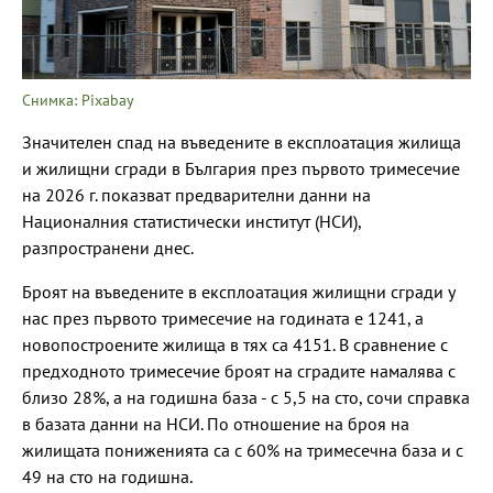
Снимка: Pixabay
Значителен спад на въведените в експлоатация жилища
и жилищни сгради в България през първото тримесечие
на 2026 г. показват предварителни данни на
Националния статистически институт (НСИ),
разпространени днес.
Броят на въведените в експлоатация жилищни сгради у
нас през първото тримесечие на годината е 1241, а
новопостроените жилища в тях са 4151. В сравнение с
предходното тримесечие броят на сградите намалява с
близо 28%, а на годишна база - с 5,5 на сто, сочи справка
в базата данни на НСИ. По отношение на броя на
жилищата пониженията са с 60% на тримесечна база и с
49 на сто на годишна.