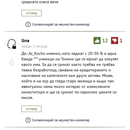
средната класа вече
отговор
Сигнализирай за неуместен коментар
Gna
12
1
преди 2 месеца
До: Az_Kocho именно, като паднат с 20-30 % и една
6
банда *** ученици на Тонкин ще се юрнат да изкупят
квото има. За да се сринат както трябва ни трябва
тежка безработица, свиване на кредитирането и
насочване на капиталите към други активи. Може,
който е на зор да гледа стари жилища и къщи там
евентуално няма много интерес от измислените
иннеститори и ще се сринат по-сериозно цените си
мисля.
отговор
Сигнализирай за неуместен коментар