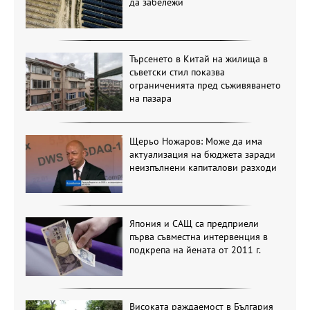
да забележи
Търсенето в Китай на жилища в
съветски стил показва
ограниченията пред съживяването
на пазара
Щерьо Ножаров: Може да има
актуализация на бюджета заради
неизпълнени капиталови разходи
Япония и САЩ са предприели
първа съвместна интервенция в
подкрепа на йената от 2011 г.
Високата раждаемост в България