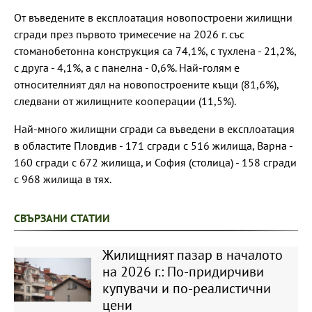
От въведените в експлоатация новопостроени жилищни
сгради през първото тримесечие на 2026 г. със
стоманобетонна конструкция са 74,1%, с тухлена - 21,2%,
с друга - 4,1%, а с панелна - 0,6%. Най-голям е
относителният дял на новопостроените къщи (81,6%),
следвани от жилищните кооперации (11,5%).
Най-много жилищни сгради са въведени в експлоатация
в областите Пловдив - 171 сгради с 516 жилища, Варна -
160 сгради с 672 жилища, и София (столица) - 158 сгради
с 968 жилища в тях.
СВЪРЗАНИ СТАТИИ
Жилищният пазар в началото
на 2026 г.: По-придирчиви
купувачи и по-реалистични
цени