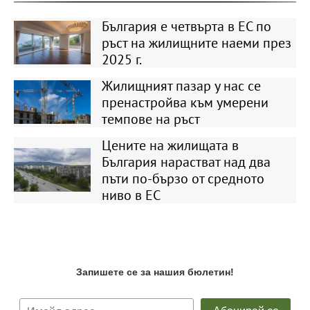
България е четвърта в ЕС по
ръст на жилищните наеми през
2025 г.
Жилищният пазар у нас се
пренастройва към умерени
темпове на ръст
Цените на жилищата в
България нарастват над два
пъти по-бързо от средното
ниво в ЕС