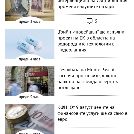
интервенцията на САЩ и Япония
променя валутните пазари
3
преди 3 часа
„Грийн Иновейшън“ ще изпълни
проект на ЕК в областта на
водородните технологии в
Нидерландия
преди 4 часа
Печалбата на Monte Paschi
засенчи прогнозите, докато
банката разглежда оферта за
поглъщане
преди 5 часа
КФН: От 9 август цените на
финансовите услуги ще са само в
евро