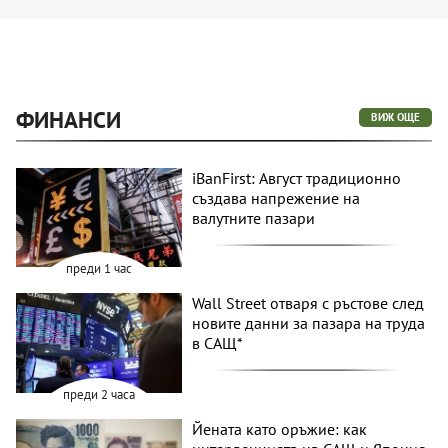
ФИНАНСИ
ВИЖ ОЩЕ
iBanFirst: Август традиционно
създава напрежение на
валутните пазари
преди 1 час
Wall Street отваря с ръстове след
новите данни за пазара на труда
в САЩ*
преди 2 часа
Йената като оръжие: как