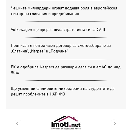
Чешките милиардери играят водеща роля в европейския
сектор на сливания и придобивания
Volkswagen ще преразгледа стратегията си за САЩ
Подписан е петгодишен договор за сметосъбиране за
„Слатина“, „Изгрев“ и „Подуяне“
ЕК е одобрила Naspers да разшири дела си в eMAG до над
90%
Ще успеят ли филмовите микродрами на студентите да
решат проблемите в НАТФИЗ