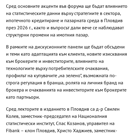
Сред основните акценти във форума ще бъдат влиянието
на статистическите данни върху стратегиите в сектора,
ипотечното кредитиране и пазарната среда в Пловдив
през 2026 г., както и въпросът дали вече се наблюдават
структурни промени на имотния пазар.
В рамките на дискусионните панели ще бъдат обсъдени
и теми като адаптацията към клиента, новите изисквания
към брокерите и инвеститорите, влиянието на
технологиите върху потребителските очаквания,
профилът на купувачите „на зелено“, възможната по-
строга регулация в бранша, ролята на личния бранд на
брокера и очакванията на инвеститорите към брокерите
като партньори.
Сред лекторите в изданието в Пловдив са д-р Свилен
Колев, заместник-председател на Националния
статистически институт, Спас Козанов, управител на
Fibank – клон Пловдив, Христо Хаджиев, заместник-