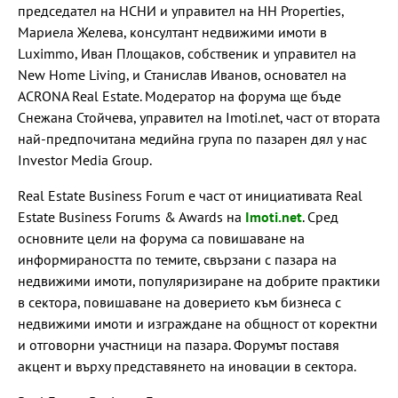
председател на НСНИ и управител на HH Properties,
Мариела Желева, консултант недвижими имоти в
Luximmo, Иван Площаков, собственик и управител на
New Home Living, и Станислав Иванов, основател на
ACRONA Real Estate. Модератор на форума ще бъде
Снежана Стойчева, управител на Imoti.net, част от втората
най-предпочитана медийна група по пазарен дял у нас
Investor Media Group.
Real Estate Business Forum е част от инициативата Real
Estate Business Forums & Awards на
Imoti.net
. Сред
основните цели на форума са повишаване на
информираността по темите, свързани с пазара на
недвижими имоти, популяризиране на добрите практики
в сектора, повишаване на доверието към бизнеса с
недвижими имоти и изграждане на общност от коректни
и отговорни участници на пазара. Форумът поставя
акцент и върху представянето на иновации в сектора.