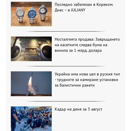
Последно забелязан в Кореком.
Днес – в JULIANY
Носталгията продава: Завръщането
на касетките следва бума на
винила за 1 млрд. долара
Украйна има нова цел в руския тил
- трудните за намиране установки
за балистични ракети
Кадър на деня за 3 август