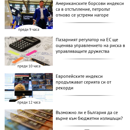
Американските борсови индекси
са в отстъпление, петролът
отново се устреми нагоре
преди 9 часа
Пазарният регулатор на ЕС ще
оценява управлението на риска в
управляващите дружества
преди 10 часа
Европейските индекси
продължават серията си от
рекорди
преди 12 часа
Възможно ли е България да се
върне към бюджетни излишъци?