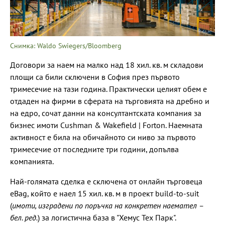
Снимка: Waldo Swiegers/Bloomberg
Договори за наем на малко над 18 хил. кв. м складови
площи са били сключени в София през първото
тримесечие на тази година. Практически целият обем е
отдаден на фирми в сферата на търговията на дребно и
на едро, сочат данни на консултантската компания за
бизнес имоти Cushman & Wakefield | Forton. Наемната
активност е била на обичайното си ниво за първото
тримесечие от последните три години, допълва
компанията.
Най-голямата сделка е сключена от онлайн търговеца
eBag, който е наел 15 хил. кв. м в проект build-to-suit
(
имоти, изградени по поръчка на конкретен наемател –
бел. ред.
) за логистична база в "Хемус Тех Парк".