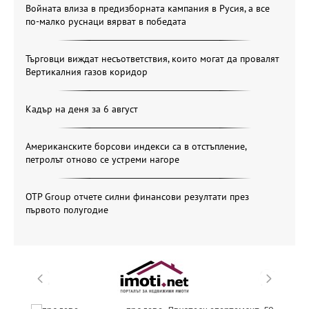
Войната влиза в предизборната кампания в Русия, а все
по-малко руснаци вярват в победата
Търговци виждат несъответствия, които могат да провалят
Вертикалния газов коридор
Кадър на деня за 6 август
Американските борсови индекси са в отстъпление,
петролът отново се устреми нагоре
OTP Group отчете силни финансови резултати през
първото полугодие