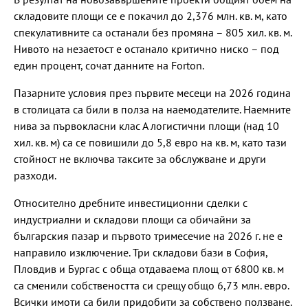
складовите площи се е покачил до 2,376 млн. кв. м, като
спекулативните са останали без промяна – 805 хил. кв. м.
Нивото на незаетост е останало критично ниско – под
един процент, сочат данните на Forton.
Пазарните условия през първите месеци на 2026 година
в столицата са били в полза на наемодателите. Наемните
нива за първокласни клас А логистични площи (над 10
хил. кв. м) са се повишили до 5,8 евро на кв. м, като тази
стойност не включва таксите за обслужване и други
разходи.
Относително дребните инвестиционни сделки с
индустриални и складови площи са обичайни за
българския пазар и първото тримесечие на 2026 г. не е
направило изключение. Три складови бази в София,
Пловдив и Бургас с обща отдаваема площ от 6800 кв. м
са сменили собствеността си срещу общо 6,73 млн. евро.
Всички имоти са били придобити за собствено ползване.