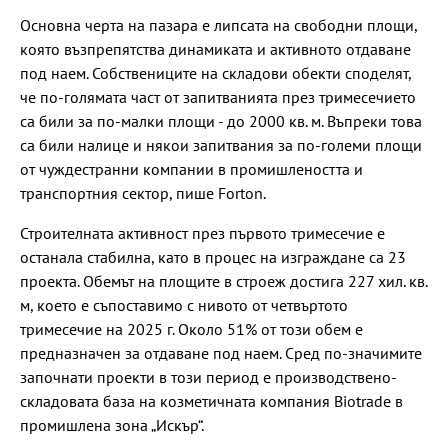
Основна черта на пазара е липсата на свободни площи,
която възпрепятства динамиката и активното отдаване
под наем. Собствениците на складови обекти споделят,
че по-голямата част от запитванията през тримесечието
са били за по-малки площи - до 2000 кв. м. Въпреки това
са били налице и някои запитвания за по-големи площи
от чуждестранни компании в промишлеността и
транспортния сектор, пише Forton.
Строителната активност през първото тримесечие е
останала стабилна, като в процес на изграждане са 23
проекта. Обемът на площите в строеж достига 227 хил. кв.
м, което е съпоставимо с нивото от четвъртото
тримесечие на 2025 г. Около 51% от този обем е
предназначен за отдаване под наем. Сред по-значимите
започнати проекти в този период е производствено-
складовата база на козметичната компания Biotrade в
промишлена зона „Искър“.