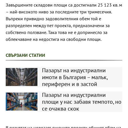
Завършените складови площи са достигнали 25 123 кв. м
– най-високото ниво за последните три тримесечия.
Въпреки привидно задоволителния обем той е
разпределен между пет проекта, предназначени за
собствено ползване. Така това не е допринесло за
облекчаване на недостига на свободни площи.
СВЪРЗАНИ СТАТИИ
Пазарът на индустриални
имоти в България – малък,
периферен и в застой
Пазарът на индустриални
площи у нас забавя темпото, но
се очаква скок
В резултат на новозавършените проекти общият обем на