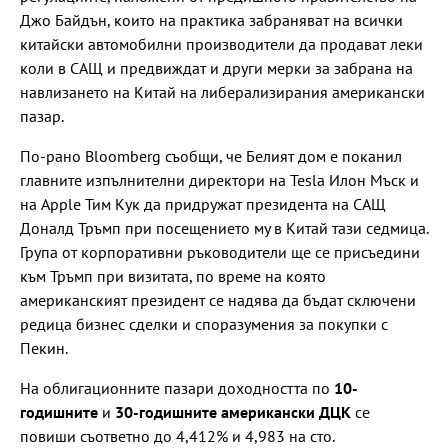
Джо Байдън, които на практика забраняват на всички
китайски автомобилни производители да продават леки
коли в САЩ и предвиждат и други мерки за забрана на
навлизането на Китай на либерализирания американски
пазар.
По-рано Bloomberg съобщи, че Белият дом е поканил
главните изпълнителни директори на Tesla Илон Мъск и
на Apple Тим Кук да придружат президента на САЩ
Доналд Тръмп при посещението му в Китай тази седмица.
Група от корпоративни ръководители ще се присъедини
към Тръмп при визитата, по време на която
американският президент се надява да бъдат сключени
редица бизнес сделки и споразумения за покупки с
Пекин.
На облигационните пазари доходността по
10-
годишните
и
30-годишните американски ДЦК
се
повиши съответно до 4,412% и 4,983 на сто.