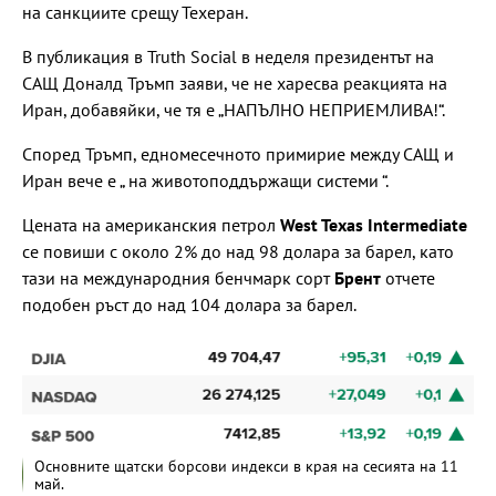
на санкциите срещу Техеран.
В публикация в Truth Social в неделя президентът на
САЩ Доналд Тръмп заяви, че не харесва реакцията на
Иран, добавяйки, че тя е „НАПЪЛНО НЕПРИЕМЛИВА!“.
Според Тръмп, едномесечното примирие между САЩ и
Иран вече е „ на животоподдържащи системи “.
Цената на американския петрол
West Texas Intermediate
се повиши с около 2% до над 98 долара за барел, като
тази на международния бенчмарк сорт
Брент
отчете
подобен ръст до над 104 долара за барел.
Основните щатски борсови индекси в края на сесията на 11
май.