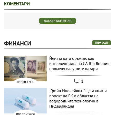
КОМЕНТАРИ
ДОБАВИ КОМЕНТАР
ФИНАНСИ
ВИЖ ОЩЕ
Йената като оръжие: как
интервенцията на САЩ и Япония
променя валутните пазари
1
преди 1 час
„Грийн Иновейшън“ ще изпълни
проект на ЕК в областта на
водородните технологии в
Нидерландия
преди 2 часа