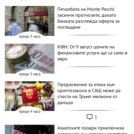
Печалбата на Monte Paschi
засенчи прогнозите, докато
банката разглежда оферта за
поглъщане
преди 3 часа
КФН: От 9 август цените на
финансовите услуги ще са само в
евро
преди 3 часа
Предложение за етика към
криптозакона в САЩ може да
спести на Тръмп милиони от
данъци
преди 4 часа
1
Азиатските пазари приключиха
седмицата със смесени резултати