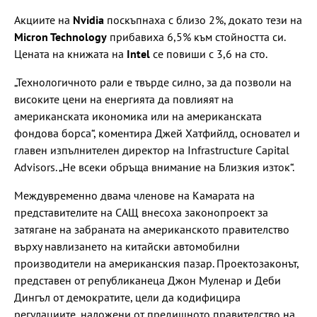
Акциите на
Nvidia
поскъпнаха с близо 2%, докато тези на
Micron Technology
прибавиха 6,5% към стойността си.
Цената на книжата на
Intel
се повиши с 3,6 на сто.
„Технологичното рали е твърде силно, за да позволи на
високите цени на енергията да повлияят на
американската икономика или на американската
фондова борса“, коментира Джей Хатфийлд, основател и
главен изпълнителен директор на Infrastructure Capital
Advisors. „Не всеки обръща внимание на Близкия изток“.
Междувременно двама членове на Камарата на
представителите на САЩ внесоха законопроект за
затягане на забраната на американското правителство
върху навлизането на китайски автомобилни
производители на американския пазар. Проектозаконът,
представен от републиканеца Джон Муленар и Деби
Дингъл от демократите, цели да кодифицира
регулациите, наложени от предишното правителство на