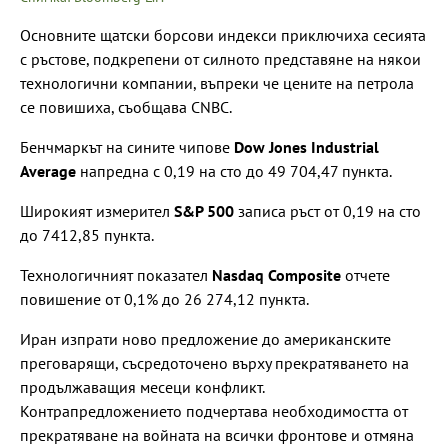
Основните щатски борсови индекси приключиха сесията
с ръстове, подкрепени от силното представяне на някои
технологични компании, въпреки че цените на петрола
се повишиха, съобщава CNBC.
Бенчмаркът на сините чипове
Dow Jones Industrial
Average
напредна с 0,19 на сто до 49 704,47 пункта.
Широкият измерител
S&P 500
записа ръст от 0,19 на сто
до 7412,85 пункта.
Технологичният показател
Nasdaq Composite
отчете
повишение от 0,1% до 26 274,12 пункта.
Иран изпрати ново предложение до американските
преговарящи, съсредоточено върху прекратяването на
продължаващия месеци конфликт.
Контрапредложението подчертава необходимостта от
прекратяване на войната на всички фронтове и отмяна