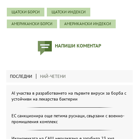
ЩАТСКИ БОРСИ
ЩАТСКИ ИНДЕКСИ
АМЕРИКАНСКИ БОРСИ
АМЕРИКАНСКИ ИНДЕКСИ
НАПИШИ КОМЕНТАР
ПОСЛЕДНИ
НАЙ-ЧЕТЕНИ
AI участва в разработването на първите вируси за борба с
устойчиви на лекарства бактерии
ЕС санкционира още петима руснаци, свързани с военно-
промишления комплекс
Икономиката на САЩ неочаквано е загубила 23 хил.