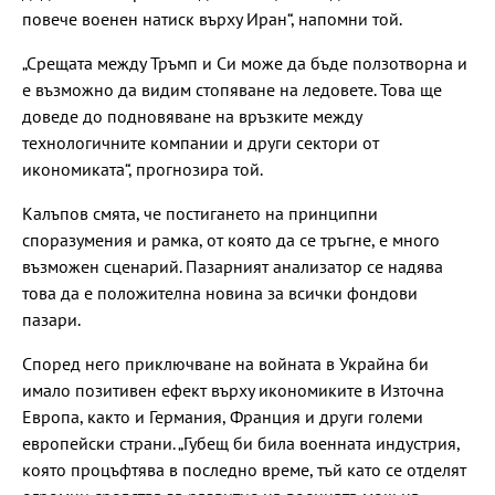
повече военен натиск върху Иран“, напомни той.
„Срещата между Тръмп и Си може да бъде ползотворна и
е възможно да видим стопяване на ледовете. Това ще
доведе до подновяване на връзките между
технологичните компании и други сектори от
икономиката“, прогнозира той.
Калъпов смята, че постигането на принципни
споразумения и рамка, от която да се тръгне, е много
възможен сценарий. Пазарният анализатор се надява
това да е положителна новина за всички фондови
пазари.
Според него приключване на войната в Украйна би
имало позитивен ефект върху икономиките в Източна
Европа, както и Германия, Франция и други големи
европейски страни. „Губещ би била военната индустрия,
която процъфтява в последно време, тъй като се отделят