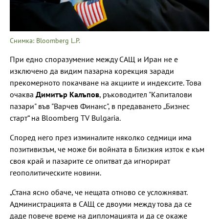
Снимка: Bloomberg L.P.
При едно споразумение между САЩ и Иран не е
изключено да видим пазарна корекция заради
прекомерното покачване на акциите и индексите. Това
очаква
Димитър Калъпов
, ръководител "Капиталови
пазари" във "Варчев Финанс", в предаването „Бизнес
старт“ на Bloomberg TV Bulgaria.
Според него през изминалите няколко седмици има
позитивизъм, че може би войната в Близкия изток е към
своя край и пазарите се опитват да игнорират
геополитическите новини.
„Стана ясно обаче, че нещата отново се усложняват.
Администрацията в САЩ се двоуми между това да се
даде повече време на дипломацията и да се окаже