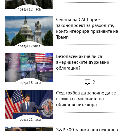
преди 12 часа
Сенатът на САЩ прие
законопроект за разходите,
който игнорира призивите на
Тръмп
преди 17 часа
Безопасен актив ли са
американските държавни
облигации?
2
преди 18 часа
Фед трябва да започне да се
вслушва в мнението на
обикновените хора
преди 21 часа
S&P 500 записа нов рекорд в