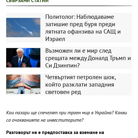
СВЪРЗАНИ СТАТИИ
Политолог: Наблюдаваме
затишие пред буря преди
лятната офанзива на САЩ и
Израел
Възможен ли е мир след
срещата между Доналд Тръмп и
Си Дзинпин?
Четвъртият петролен шок,
който разклати западния
световен ред
Кои пазари ще спечелят при траен мир в Украйна? Какви
са очакванията на инвеститорите?
Разговорът не е предпоставка за вземане на