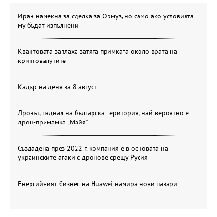
Иран намекна за сделка за Ормуз, но само ако условията
му бъдат изпълнени
Квантовата заплаха затяга примката около врата на
криптовалутите
Кадър на деня за 8 август
Дронът, паднал на българска територия, най-вероятно е
дрон-примамка „Майя“
Създадена през 2022 г. компания е в основата на
украинските атаки с дронове срещу Русия
Енергийният бизнес на Huawei намира нови пазари