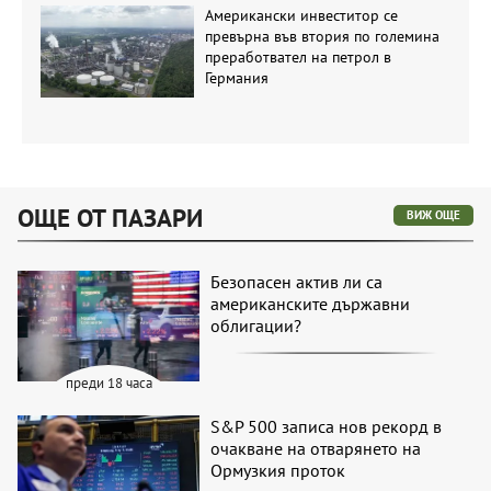
Американски инвеститор се
превърна във втория по големина
преработвател на петрол в
Германия
ОЩЕ ОТ ПАЗАРИ
ВИЖ ОЩЕ
Безопасен актив ли са
американските държавни
облигации?
преди 18 часа
S&P 500 записа нов рекорд в
очакване на отварянето на
Ормузкия проток