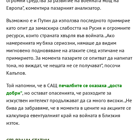
огромни средства за развитие на военната мощ на
Европа“, коментира пазарният анализатор.
Възможно е и Путин да използва последното примирие
като опит да замаскира слабостта на Русия и огромните
ресурси, които страната хвърля във войната. „Ако
намеренията му бяха сериозни, нямаше да видим
мигновено подновяване на атаките след изтичане на
примирието. За момента пазарите се опитват да напипат
тона, но виждат, че нещата не се получават“, посочи
Калъпов.
Той напомни, че в САЩ
печалбите се оказаха „доста
добри“
, но остават опасенията, че разходите за
изкуствен интелект продължават да са много високи. „Не
бива да забравяме, че в момента в цените на акциите се
калкулира евентуалният край на войната в Близкия
изток.