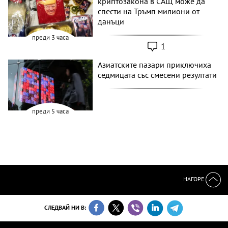
криптозакона в САЩ може да
спести на Тръмп милиони от
данъци
преди 3 часа
1
Азиатските пазари приключиха
седмицата със смесени резултати
преди 5 часа
НАГОРЕ
СЛЕДВАЙ НИ В: