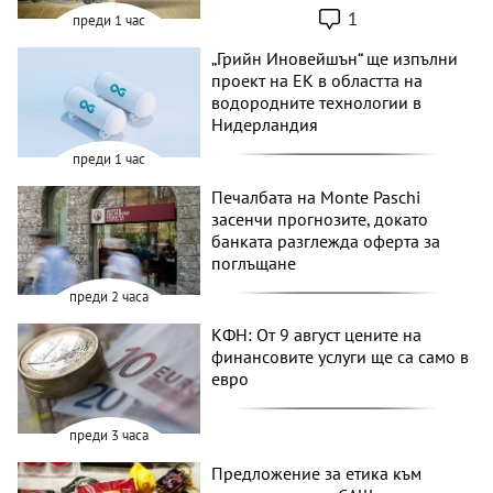
1
преди 1 час
„Грийн Иновейшън“ ще изпълни
проект на ЕК в областта на
водородните технологии в
Нидерландия
преди 1 час
Печалбата на Monte Paschi
засенчи прогнозите, докато
банката разглежда оферта за
поглъщане
преди 2 часа
КФН: От 9 август цените на
финансовите услуги ще са само в
евро
преди 3 часа
Предложение за етика към