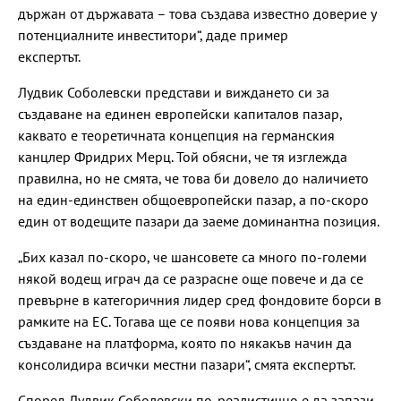
държан от държавата – това създава известно доверие у
потенциалните инвеститори“, даде пример
експертът.
Лудвик Соболевски представи и виждането си за
създаване на единен европейски капиталов пазар,
каквато е теоретичната концепция на германския
канцлер Фридрих Мерц. Той обясни, че тя изглежда
правилна, но не смята, че това би довело до наличието
на един-единствен общоевропейски пазар, а по-скоро
един от водещите пазари да заеме доминантна позиция.
„Бих казал по-скоро, че шансовете са много по-големи
някой водещ играч да се разрасне още повече и да се
превърне в категоричния лидер сред фондовите борси в
рамките на ЕС. Тогава ще се появи нова концепция за
създаване на платформа, която по някакъв начин да
консолидира всички местни пазари“, смята експертът.
Според Лудвик Соболевски по-реалистично е да запази