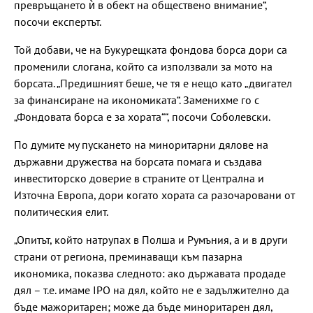
превръщането ѝ в обект на обществено внимание“,
посочи експертът.
Той добави, че на Букурещката фондова борса дори са
променили слогана, който са използвали за мото на
борсата. „Предишният беше, че тя е нещо като „двигател
за финансиране на икономиката“. Заменихме го с
„Фондовата борса е за хората““, посочи Соболевски.
По думите му пускането на миноритарни дялове на
държавни дружества на борсата помага и създава
инвеститорско доверие в страните от Централна и
Източна Европа, дори когато хората са разочаровани от
политическия елит.
„Опитът, който натрупах в Полша и Румъния, а и в други
страни от региона, преминаващи към пазарна
икономика, показва следното: ако държавата продаде
дял – т.е. имаме IPO на дял, който не е задължително да
бъде мажоритарен; може да бъде миноритарен дял,