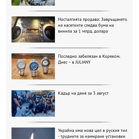
Носталгията продава: Завръщането
на касетките следва бума на
винила за 1 млрд. долара
Последно забелязан в Кореком.
Днес – в JULIANY
Кадър на деня за 3 август
Украйна има нова цел в руския тил
- трудните за намиране установки