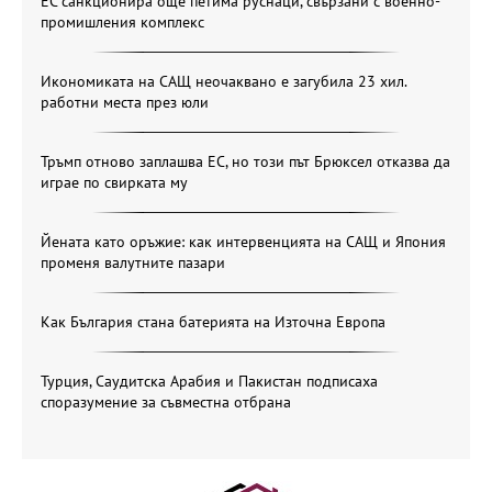
ЕС санкционира още петима руснаци, свързани с военно-
промишления комплекс
Икономиката на САЩ неочаквано е загубила 23 хил.
работни места през юли
Тръмп отново заплашва ЕС, но този път Брюксел отказва да
играе по свирката му
Йената като оръжие: как интервенцията на САЩ и Япония
променя валутните пазари
Как България стана батерията на Източна Европа
Турция, Саудитска Арабия и Пакистан подписаха
споразумение за съвместна отбрана