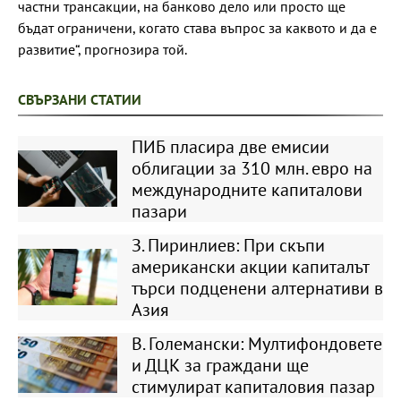
частни трансакции, на банково дело или просто ще
бъдат ограничени, когато става въпрос за каквото и да е
развитие“, прогнозира той.
СВЪРЗАНИ СТАТИИ
ПИБ пласира две емисии
облигации за 310 млн. евро на
международните капиталови
пазари
З. Пиринлиев: При скъпи
американски акции капиталът
търси подценени алтернативи в
Азия
В. Големански: Мултифондовете
и ДЦК за граждани ще
стимулират капиталовия пазар