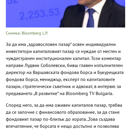
Снимка: Bloomberg L.P.
За да има „здравословен пазар“ освен индивидуални
инвеститори капиталовият пазар се нуждае от местен и
чуждестранен институционален капитал. Този коментар
направи Лудвик Соболевски, бивш главен изпълнителен
директор на Варшавската фондова борса и Букурещката
фондова борса, мениджър, експерт по капиталовите
пазари, стратегически съветник и адвокат, в интервю за
предаването „В развитие“ на Bloomberg TV Bulgaria.
Според него, за да има оживен капиталов пазар, трябва
да се започне с финансовото образование, за да стане
фондовият пазар по-близък до хората. „Това създава
впечатление, че борсата е нещо достъпно и позволява