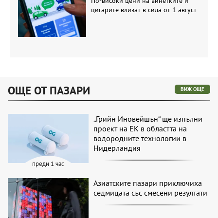
По-високи цени на винетките и
цигарите влизат в сила от 1 август
ОЩЕ ОТ ПАЗАРИ
ВИЖ ОЩЕ
„Грийн Иновейшън“ ще изпълни
проект на ЕК в областта на
водородните технологии в
Нидерландия
преди 1 час
Азиатските пазари приключиха
седмицата със смесени резултати