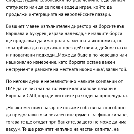
статуквото или да се появи водещ играч, който да
продължи интеграцията на европейските пазари.
Бившият главен изпълнителен директор на борсите във
Варшава и Букурещ изрази надежда, че малките борси
ще продължат да имат роля за местната икономика, но
това трбява да го докажат през действията, дейността си
и иновативни подходи. „Може да бъде в по-човешко или
национално измерение, като борсата остане важен
инструмент в рамките на местната икономика“, заяви той.
По негови думи е нереалистично малките компании от
ЦИЕ да се листнат на големите капиталови пазари в
Европа и САЩ поради високите разходи за процедурата.
„Но ако местният пазар не покаже собствена способност
да предостави този локален инструмент за финансиране,
тогава те ще отидат при банките, защото не може да има
вакуум. Те ще разчитат напълно на частен капитал, на