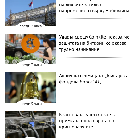
на лихвите засилва
напрежението върху Набиулина
преди 2 часа
Ударът срещу Coinkite показа, че
защитата на биткойн се оказва
трудно начинание
преди 3 часа
Акция на седмицата: „Българска
фондова борса“ АД
преди 5 часа
Квантовата заплаха затяга
примката около врата на
криптовалутите