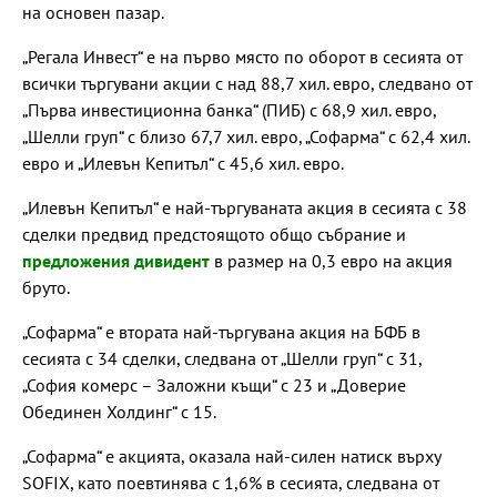
на основен пазар.
„Регала Инвест“ е на първо място по оборот в сесията от
всички търгувани акции с над 88,7 хил. евро, следвано от
„Първа инвестиционна банка“ (ПИБ) с 68,9 хил. евро,
„Шелли груп“ с близо 67,7 хил. евро, „Софарма“ с 62,4 хил.
евро и „Илевън Кепитъл“ с 45,6 хил. евро.
„Илевън Кепитъл“ е най-търгуваната акция в сесията с 38
сделки предвид предстоящото общо събрание и
предложения дивидент
в размер на 0,3 евро на акция
бруто.
„Софарма“ е втората най-търгувана акция на БФБ в
сесията с 34 сделки, следвана от „Шелли груп“ с 31,
„София комерс – Заложни къщи“ с 23 и „Доверие
Обединен Холдинг“ с 15.
„Софарма“ е акцията, оказала най-силен натиск върху
SOFIX, като поевтинява с 1,6% в сесията, следвана от