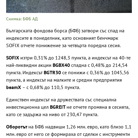
Снимка: БФБ АД
Българската фондова борса (БФБ) затвори със спад на
индексите в понеделник, като основният бенчмарк
SOFIX отчете понижение за четвърта поредна сесия.
SOFIX
изтри 0,31% до 1248,3 пункта, а индексът на 40-те
най-ликвидни акции
BGBX40
спадна с 0,48% до 214,54
пункта. Индексът
BGTR30
се понижи с 0,36% до 1045,56
пункта, а индексът на малките и средни предприятия
beamX
– с 0,68% до 110,5 пункта.
Единствен индексът на дружествата със специална
инвестиционна цел
BGREIT
не отчете промяна в сесията,
като се задържа на ниво от 230,47 пункта.
Оборотът
на БФБ надвиши 1,26 млн. евро, като близо 1,1
млн. евро от него се формираха от сделки с инструменти