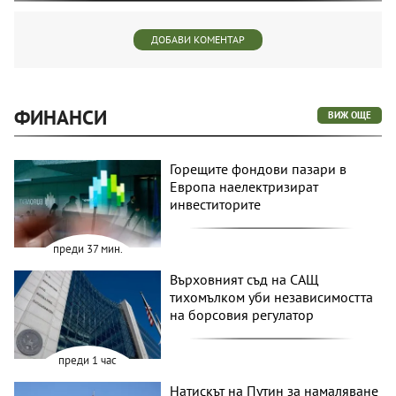
ДОБАВИ КОМЕНТАР
ФИНАНСИ
ВИЖ ОЩЕ
Горещите фондови пазари в
Европа наелектризират
инвеститорите
преди 37 мин.
Върховният съд на САЩ
тихомълком уби независимостта
на борсовия регулатор
преди 1 час
Натискът на Путин за намаляване