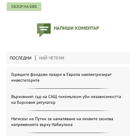
ОБЗОР НА БФБ
НАПИШИ КОМЕНТАР
ПОСЛЕДНИ
НАЙ-ЧЕТЕНИ
Горещите фондови пазари в Европа наелектризират
инвеститорите
Върховният съд на САЩ тихомълком уби независимостта
на борсовия регулатор
Натискът на Путин за намаляване на лихвите засилва
напрежението върху Набиулина