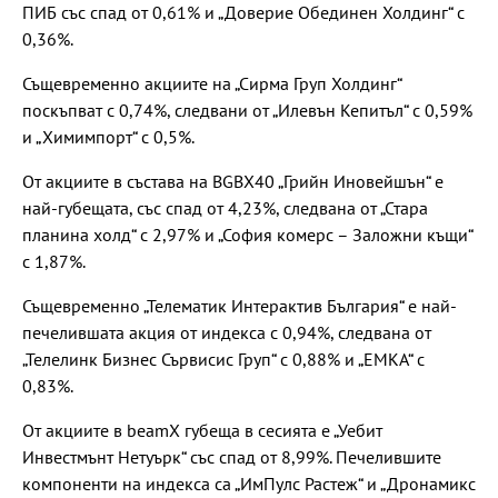
ПИБ със спад от 0,61% и „Доверие Обединен Холдинг“ с
0,36%.
Същевременно акциите на „Сирма Груп Холдинг“
поскъпват с 0,74%, следвани от „Илевън Кепитъл“ с 0,59%
и „Химимпорт“ с 0,5%.
От акциите в състава на BGBX40 „Грийн Иновейшън“ е
най-губещата, със спад от 4,23%, следвана от „Стара
планина холд“ с 2,97% и „София комерс – Заложни къщи“
с 1,87%.
Същевременно „Телематик Интерактив България“ е най-
печелившата акция от индекса с 0,94%, следвана от
„Телелинк Бизнес Сървисис Груп“ с 0,88% и „ЕМКА“ с
0,83%.
От акциите в beamX губеща в сесията е „Уебит
Инвестмънт Нетуърк“ със спад от 8,99%. Печелившите
компоненти на индекса са „ИмПулс Растеж“ и „Дронамикс