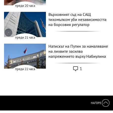
преди 20 часа
Върховният съд на САЩ
тихомълком уби независимостта
на борсовия регулатор
преди 21 часа
Натискът на Путин за намаляване
на лихвите засилва
напрежението върху Набиулина
1
преди 22 часа
НАГОРЕ