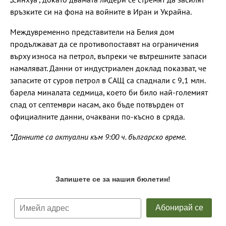
връзките си на фона на войните в Иран и Украйна.
Междувременно представители на Белия дом
продължават да се противопоставят на ограничения
върху износа на петрол, въпреки че вътрешните запаси
намаляват. Данни от индустриален доклад показват, че
запасите от суров петрол в САЩ са спаднали с 9,1 млн.
барела миналата седмица, което би било най-големият
спад от септември насам, ако бъде потвърден от
официалните данни, очаквани по-късно в сряда.
*Данните са актуални към 9:00 ч. българско време.