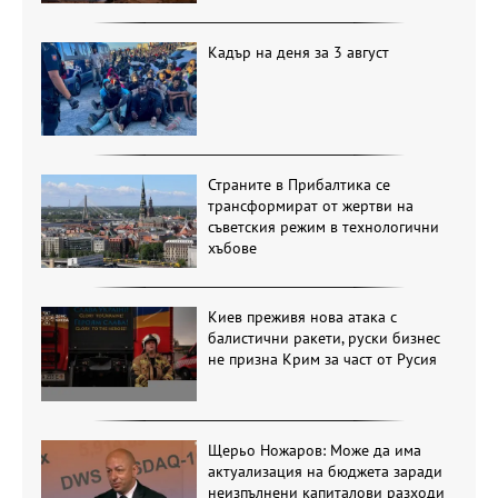
Кадър на деня за 3 август
Страните в Прибалтика се
трансформират от жертви на
съветския режим в технологични
хъбове
Киев преживя нова атака с
балистични ракети, руски бизнес
не призна Крим за част от Русия
Щерьо Ножаров: Може да има
актуализация на бюджета заради
неизпълнени капиталови разходи