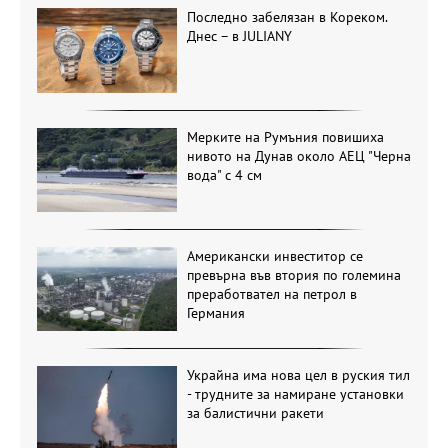
Последно забелязан в Кореком.
Днес – в JULIANY
Мерките на Румъния повишиха
нивото на Дунав около АЕЦ "Черна
вода" с 4 см
Американски инвеститор се
превърна във втория по големина
преработвател на петрол в
Германия
Украйна има нова цел в руския тил
- трудните за намиране установки
за балистични ракети