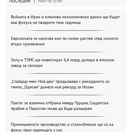
ПОСЛЕДНИ
НАЙ-ЧЕТЕНИ
Войната в Иран и ключови икономически данни ще бъдат
във фокуса на пазарите тази седмица
Еврозоната се насочва към по-силен растеж след силното
второ тримесечие
Sony и TSMC ще инвестират 6,4 млрд. долара в японски
завод за сензори
„Спайдър-мен: Нов ден“ продължава с рекордното си
темпо, „Одисея“ донесе нов рекорд за Нолан
Пактът за взаимна отбрана между Турция, Саудитска
Арабия и Пакистан може да бъде разширен
Промишленото производство и стокообменът ще са на
фокус през седмицата у нас