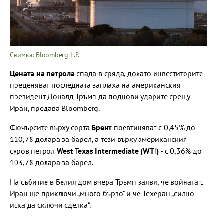
Снимка: Bloomberg L.P.
Цената на петрола
спада в сряда, докато инвеститорите
преценяват последната заплаха на американския
президент Доналд Тръмп да поднови ударите срещу
Иран, предава Bloomberg.
Фючърсите върху сорта
Брент
поевтиняват с 0,45% до
110,78 долара за барел, а тези върху американския
суров петрол
West Texas Intermediate (WTI)
- с 0,36% до
103,78 долара за барел.
На събитие в Белия дом вчера Тръмп заяви, че войната с
Иран ще приключи „много бързо“ и че Техеран „силно
иска да сключи сделка“.