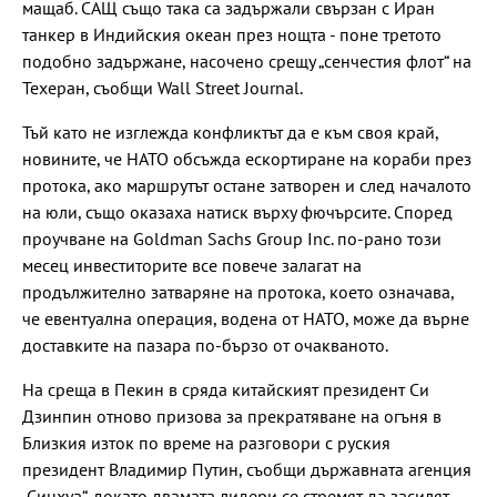
мащаб. САЩ също така са задържали свързан с Иран
танкер в Индийския океан през нощта - поне третото
подобно задържане, насочено срещу „сенчестия флот“ на
Техеран, съобщи Wall Street Journal.
Тъй като не изглежда конфликтът да е към своя край,
новините, че НАТО обсъжда ескортиране на кораби през
протока, ако маршрутът остане затворен и след началото
на юли, също оказаха натиск върху фючърсите. Според
проучване на Goldman Sachs Group Inc. по-рано този
месец инвеститорите все повече залагат на
продължително затваряне на протока, което означава,
че евентуална операция, водена от НАТО, може да върне
доставките на пазара по-бързо от очакваното.
На среща в Пекин в сряда китайският президент Си
Дзинпин отново призова за прекратяване на огъня в
Близкия изток по време на разговори с руския
президент Владимир Путин, съобщи държавната агенция
„Синхуа“, докато двамата лидери се стремят да засилят