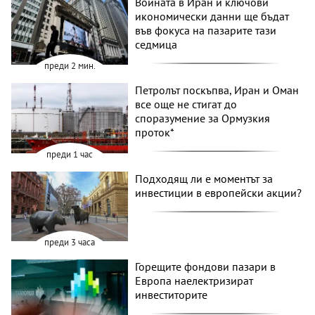
Войната в Иран и ключови
икономически данни ще бъдат
във фокуса на пазарите тази
седмица
преди 2 мин.
Петролът поскъпва, Иран и Оман
все още не стигат до
споразумение за Ормузкия
проток*
преди 1 час
Подходящ ли е моментът за
инвестиции в европейски акции?
преди 3 часа
Горещите фондови пазари в
Европа наелектризират
инвеститорите