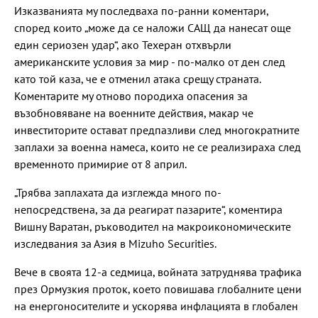
Изказванията му последваха по-ранни коментари,
според които „може да се наложи САЩ да нанесат още
един сериозен удар“, ако Техеран отхвърли
американските условия за мир - по-малко от ден след
като той каза, че е отменил атака срещу страната.
Коментарите му отново породиха опасения за
възобновяване на военните действия, макар че
инвеститорите остават предпазливи след многократните
заплахи за военна намеса, които не се реализираха след
временното примирие от 8 април.
„Трябва заплахата да изглежда много по-
непосредствена, за да реагират пазарите“, коментира
Вишну Варатан, ръководител на макроикономическите
изследвания за Азия в Mizuho Securities.
Вече в своята 12-а седмица, войната затруднява трафика
през Ормузкия проток, което повишава глобалните цени
на енергоносителите и ускорява инфлацията в глобален