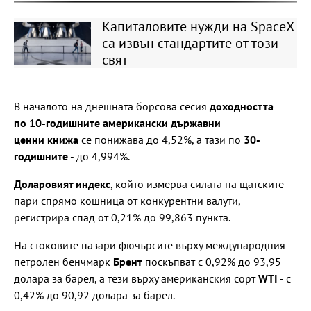
Капиталовите нужди на SpaceX
са извън стандартите от този
свят
В началото на днешната борсова сесия
доходността
по 10-годишните американски държавни
ценни книжа
се понижава до 4,52%, а тази по
30-
годишните
- до 4,994%.
Доларовият индекс
, който измерва силата на щатските
пари спрямо кошница от конкурентни валути,
регистрира спад от 0,21% до 99,863 пункта.
На стоковите пазари фючърсите върху международния
петролен бенчмарк
Брент
поскъпват с 0,92% до 93,95
долара за барел, а тези върху американския сорт
WTI
- с
0,42% до 90,92 долара за барел.