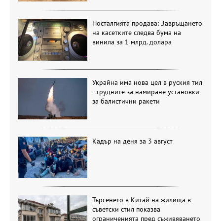
Носталгията продава: Завръщането
на касетките следва бума на
винила за 1 млрд. долара
Украйна има нова цел в руския тил
- трудните за намиране установки
за балистични ракети
Кадър на деня за 3 август
Търсенето в Китай на жилища в
съветски стил показва
ограниченията пред съживяването