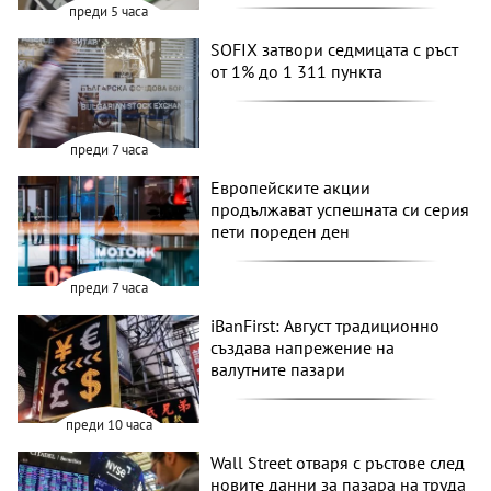
преди 5 часа
SOFIX затвори седмицата с ръст
от 1% до 1 311 пункта
преди 7 часа
Европейските акции
продължават успешната си серия
пети пореден ден
преди 7 часа
iBanFirst: Август традиционно
създава напрежение на
валутните пазари
преди 10 часа
Wall Street отваря с ръстове след
новите данни за пазара на труда