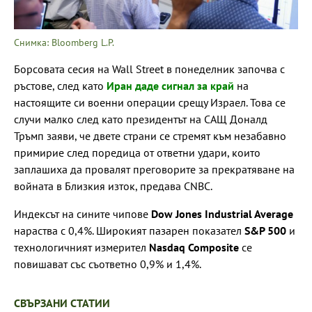
Снимка: Bloomberg L.P.
Борсовата сесия на Wall Street в понеделник започва с
ръстове, след като
Иран даде сигнал за край
на
настоящите си военни операции срещу Израел. Това се
случи малко след като президентът на САЩ Доналд
Тръмп заяви, че двете страни се стремят към незабавно
примирие след поредица от ответни удари, които
заплашиха да провалят преговорите за прекратяване на
войната в Близкия изток, предава CNBC.
Индексът на сините чипове
Dow Jones Industrial Average
нараства с 0,4%. Широкият пазарен показател
S&P 500
и
технологичният измерител
Nasdaq Composite
се
повишават със съответно 0,9% и 1,4%.
СВЪРЗАНИ СТАТИИ