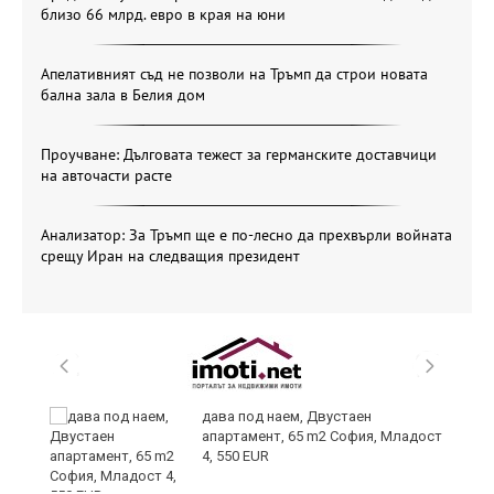
близо 66 млрд. евро в края на юни
Апелативният съд не позволи на Тръмп да строи новата
бална зала в Белия дом
Проучване: Дълговата тежест за германските доставчици
на авточасти расте
Анализатор: За Тръмп ще е по-лесно да прехвърли войната
срещу Иран на следващия президент
и
дава под наем, Двустаен
апартамент, 65 m2 София, Младост
4, 550 EUR