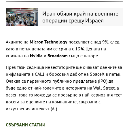
Иран обяви край на военните
операции срещу Израел
Акциите на
Micron Technology
поскъпват с над 9%, след
като в петък цената им се срина с 13%. Цената на
книжата на
Nvidia
и
Broadcom
също е нагоре.
През тази седмица инвеститорите ще очакват данните за
инфлацията в САЩ и борсовия дебют на SpaceX в петък.
Очаква се първичното публично предлагане (IPO) да
бъде едно от най-големите в историята на Wall Street, а
освен това то може да се превърне в най-сериозния тест
досега за оценките на компаниите, свързани с
изкуствения интелект (AI).
СВЪРЗАНИ СТАТИИ