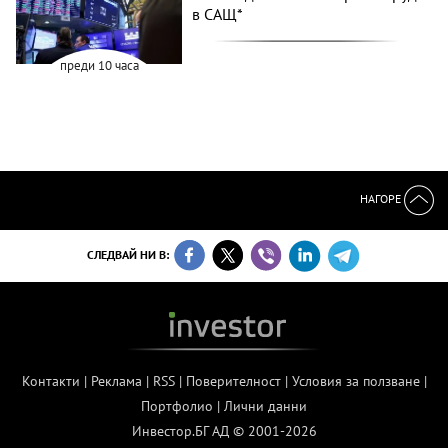
в САЩ*
преди 10 часа
НАГОРЕ
СЛЕДВАЙ НИ В:
Контакти
|
Реклама
|
RSS
|
Поверителност
|
Условия за ползване
|
Портфолио
|
Лични данни
Инвестор.БГ АД © 2001-2026