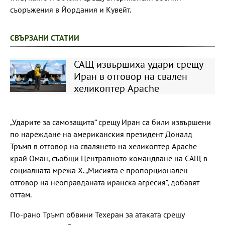
съоръжения в Йордания и Кувейт.
СВЪРЗАНИ СТАТИИ
САЩ извършиха удари срещу
Иран в отговор на свален
хеликоптер Apache
„Ударите за самозащита“ срещу Иран са били извършени
по нареждане на американския президент Доналд
Тръмп в отговор на свалянето на хеликоптер Apache
край Оман, съобщи Централното командване на САЩ в
социалната мрежа X. „Мисията е пропорционален
отговор на неоправданата иранска агресия“, добавят
оттам.
По-рано Тръмп обвини Техеран за атаката срещу