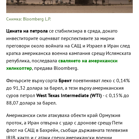
Снимка: Bloomberg L.P.
Цената на петрола
се стабилизира в сряда, докато
инвеститорите оценяват перспективите за мирни
преговори около войната на САЩ и Израел в Иран след
кратка американска военна кампания срещу Ислямската
република, последвала
свалянето на американски
хеликоптер
, предава Bloomberg.
Фючърсите върху сорта
Брент
поевтиняват леко с 0,14%
до 91,32 долара за барел, а тези върху американския
суров петрол
West Texas Intermediate (WTI)
- с 0,15% до
88,07 долара за барел.
Американски сили атакуваха обекти край Ормузкия
проток, а Иран отвърна с удар с дронове срещу Пети
флот на САЩ в Бахрейн, съобщи държавната телевизия
IRIB, както и с атаки срещу американски военни