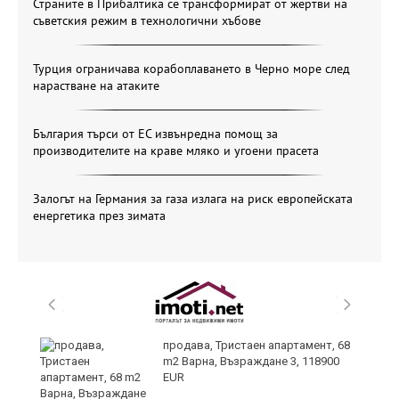
Страните в Прибалтика се трансформират от жертви на
съветския режим в технологични хъбове
Турция ограничава корабоплаването в Черно море след
нарастване на атаките
България търси от ЕС извънредна помощ за
производителите на краве мляко и угоени прасета
Залогът на Германия за газа излага на риск европейската
енергетика през зимата
продава, Тристаен апартамент, 68
m2 Варна, Възраждане 3, 118900
EUR