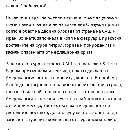
налице“, добавя той.
Последният кръг на военни действия може да удължи
почти пълното затваряне на ключовия Ормузки проток,
който е обект на двойна блокада от страна на САЩ и
Иран. Войната, започнала в края на февруари, прекъсна
доставките на суров петрол, горива и природен газ и
засили опасенията от инфлационна криза.
Запасите от суров петрол в САЩ са намалели с 9,1 млн.
барела през миналата седмица, показа доклад на
Американския петролен институт, видян от Bloomberg.
Ако бъде потвърден от правителствените данни в сряда,
това ще бъде най-големият спад от септември насам.
Американските резерви вече са на най-ниското си ниво
от четири месеца, което отразява изчерпването на
световните доставки, докато купувачите се опитват да
заместят загубените количества от Персийския залив.