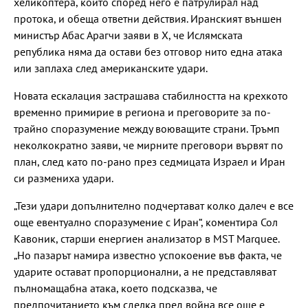
хеликоптера, който според него е патрулирал над
протока, и обеща ответни действия. Иранският външен
министър Абас Арагчи заяви в X, че Ислямската
република няма да остави без отговор нито една атака
или заплаха след американските удари.
Новата ескалация застрашава стабилността на крехкото
временно примирие в региона и преговорите за по-
трайно споразумение между воюващите страни. Тръмп
неколкократно заяви, че мирните преговори вървят по
план, след като по-рано през седмицата Израел и Иран
си размениха удари.
„Тези удари допълнително подчертават колко далеч е все
още евентуално споразумение с Иран“, коментира Сол
Кавоник, старши енергиен анализатор в MST Marquee.
„Но пазарът намира известно успокоение във факта, че
ударите остават пропорционални, а не представляват
пълномащабна атака, което подсказва, че
предпочитанието към сделка пред война все още е