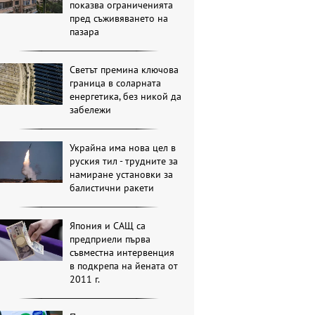
показва ограниченията
пред съживяването на
пазара
Светът премина ключова
граница в соларната
енергетика, без никой да
забележи
Украйна има нова цел в
руския тил - трудните за
намиране установки за
балистични ракети
Япония и САЩ са
предприели първа
съвместна интервенция
в подкрепа на йената от
2011 г.