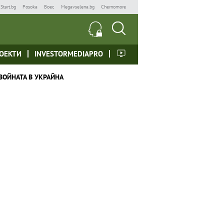
Start.bg
Posoka
Boec
Megavselena.bg
Chernomore
ОЕКТИ
INVESTORMEDIAPRO
ВОЙНАТА В УКРАЙНА