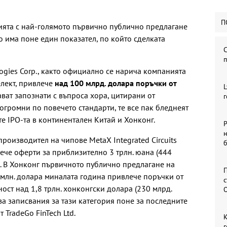
П
ията с най-голямото първично публично предлагане
но има поне един показател, по който сделката
logies Corp., както официално се нарича компанията
елект, привлече
над 100 млрд. долара поръчки от
L
ават запознати с въпроса хора, цитирани от
г
огромни по повечето стандарти, те все пак бледнеят
е IPO-та в континентален Китай и Хонконг.
Р
н
роизводител на чипове MetaX Integrated Circuits
влече оферти за приблизително 3 трлн. юана (444
и. В Хонконг първичното публично предлагане на
П
1 млн. долара миналата година привлече поръчки от
ост над 1,8 трлн. хонконгски долара (230 млрд.
 за записвания за тази категория поне за последните
 TradeGo FinTech Ltd.
г