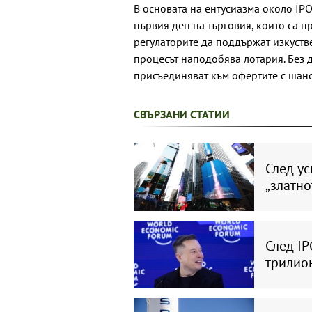
В основата на ентусиазма около IPO
първия ден на търговия, които са п
регулаторите да поддържат изкуств
процесът наподобява лотария. Без 
присъединяват към офертите с шанс
СВЪРЗАНИ СТАТИИ
След ус
„златно
След IP
трилио