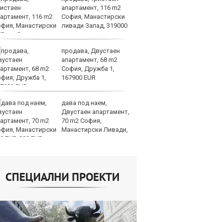
апартамент, 116 m2
ф
София, Манастирски
тр
ливади Запад, 319000
о
UR
продава, Двустаен
П
апартамент, 68 m2
о
София, Дружба 1,
ин
167900 EUR
е 
Европа
дава под наем,
П
Двустаен апартамент,
сл
70 m2 София,
уд
Манастирски Ливади,
О
0 EUR
СПЕЦИАЛНИ ПРОЕКТИ