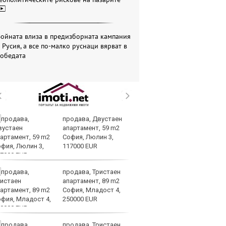
ойната влиза в предизборната кампания
 Русия, а все по-малко руснаци вярват в
победата
продава, Двустаен
Ра
апартамент, 59 m2
ра
София, Люлин 3,
от
117000 EUR
в 
продава, Тристаен
ФИ
апартамент, 89 m2
д
София, Младост 4,
по
250000 EUR
н
Световно
продава, Тристаен
Бо