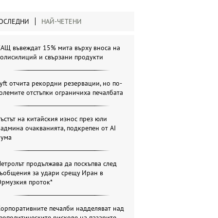
ОСЛЕДНИ
НАЙ-ЧЕТЕНИ
САЩ въвеждат 15% мита върху вноса на
полисилиций и свързани продукти
yft отчита рекордни резервации, но по-
олемите отстъпки ограничиха печалбата
ъстът на китайския износ през юли
админа очакванията, подкрепен от AI
бума
етролът продължава да поскъпва след
съобщения за удари срещу Иран в
Ормузкия проток*
Корпоративните печалби надделяват над
еополитическите рискове на пазарите