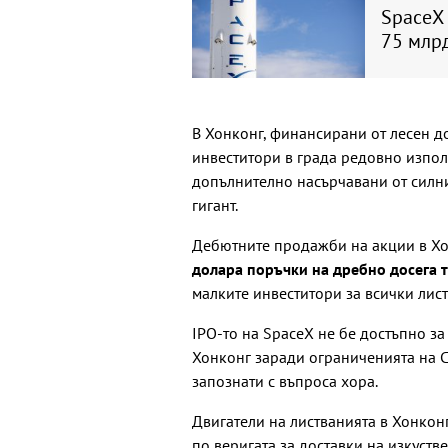
SpaceX
75 млрд
В Хонконг, финансирани от лесен д
инвеститори в града редовно използ
допълнително насърчавани от силни
гигант.
Дебютните продажби на акции в Х
долара поръчки на дребно досега 
малките инвеститори за всички лис
IPO-то на SpaceX не бе достъпно за
Хонконг заради ограниченията на 
запознати с въпроса хора.
Двигатели на листванията в Хонкон
по веригата за доставки на изкуств