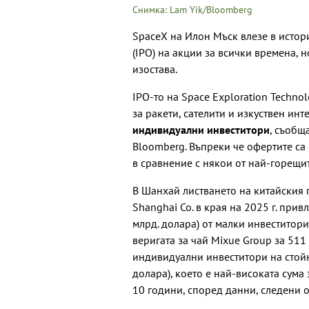
Снимка: Lam Yik/Bloomberg
SpaceX на Илон Мъск влезе в истор
(IPO) на акции за всички времена, 
изостава.
IPO-то на Space Exploration Techno
за ракети, сателити и изкуствен инт
индивидуални инвеститори
, съобщ
Bloomberg. Въпреки че офертите са 
в сравнение с някои от най-горещит
В Шанхай листването на китайския п
Shanghai Co. в края на 2025 г. при
млрд. долара) от малки инвеститор
веригата за чай Mixue Group за 51
индивидуални инвеститори на стойн
долара), което е най-високата сума
10 години, според данни, следени от