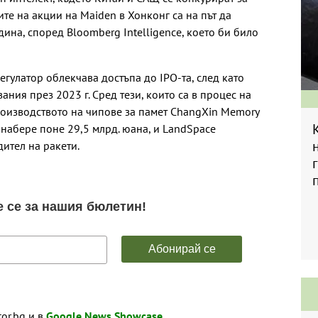
те на акции на Maiden в Хонконг са на път да
дина, според Bloomberg Intelligence, което би било
гулатор облекчава достъпа до IPO-та, след като
ания през 2023 г. Сред тези, които са в процес на
производството на чипове за памет ChangXin Memory
а набере поне 29,5 млрд. юана, и LandSpace
дител на ракети.
tor.bg и в
Google News Showcase
.