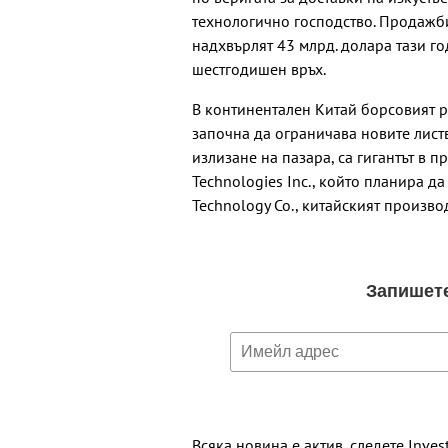
технологично господство. Продажби
надхвърлят 43 млрд. долара тази го
шестгодишен връх.
В континентален Китай борсовият ре
започна да ограничава новите листв
излизане на пазара, са гигантът в 
Technologies Inc., който планира д
Technology Co., китайският произво
Всяка новина е актив, следете Inves