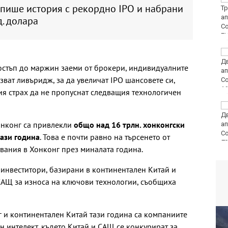
 пише история с рекордно IPO и набрани
2026
. долара
E
Увеличават се
сигналите към
остъп до маржин заеми от брокери, индивидуалните
спешния телефон
ват ливъридж, за да увеличат IPO шансовете си,
я страх да не пропуснат следващия технологичен
Виц на деня - 7 август
онконг са привлекли
общо над 16 трлн. хонконгски
тази година
. Това е почти равно на търсенето от
80
твания в Хонконг през миналата година.
 инвеститори, базирани в континентален Китай и
САЩ за износа на ключови технологии, съобщиха
г и континентален Китай тази година са компаниите
ен интелект, където Китай и САЩ се конкурират за