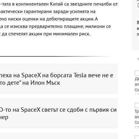
-тата в континентален Китай са звездните печалби от
рактически гарантирани заради усилията на
ено ниски оценки на дебютиращите акции. А
В
да се изисква предварително плащане, милиони се
в
 да спечелят акции при минимален риск.
Петролът поскъпва
пеха на SpaceX на борсата Tesla вече не е
заради опасенията от
то дете“ на Илон Мъск
ограничителни мерки
в Ормузкия проток
134 пожара са
O-то на SpaceX светът се сдоби с първия си
ликвидирани за
нер
последното
денонощие в страната
Хороскоп за 8 август