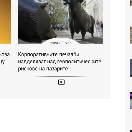
преди 1 час
ъпва
Корпоративните печалби
щу
надделяват над геополитическите
рискове на пазарите