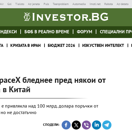
Air
Gol
Tialoto
Az-jenata
Puls
Teenproblem
Automedia
Imoti.net
Rabota
Az-deteto
ИНДЕКСИ
БФБ В РЕАЛНО ВРЕМЕ
ФОРУМ
СПЕЦИАЛНИ ПР
ТА
КРИЗАТА В ИРАН
БЮДЖЕТ 2026
ИЗКУСТВЕН ИНТЕЛЕКТ
paceX бледнее пред някои от
 в Китай
 е привлякла над 100 млрд. долара поръчки от
 но не достатъчно
СПОДЕЛИ: