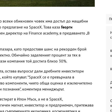
П
то всеки обикновен човек има достъп до мащабни
 предлагане на SpaceX. Това каза
Георги
И
лен директор на Finance academy, в предаването „В
с
 пазара, като предоставя шанс на рекорден брой
К
ектно. Обичайно заделеният процент за тях в
о
тази компания той достига близо 30%.
К
а, остава въпросът дали дребните инвеститори
 който купуват. “SpaceX се е превърнала в
Д
тво компоненти, чиято обща оценка е изключително
и познания”, коментира мениджърът.
естират в Илон Мъск, а не в SpaceX,
С
гичен магнат, инвеститор и предприемач, притежава
о
 на съвременната икономика, космонавтика и