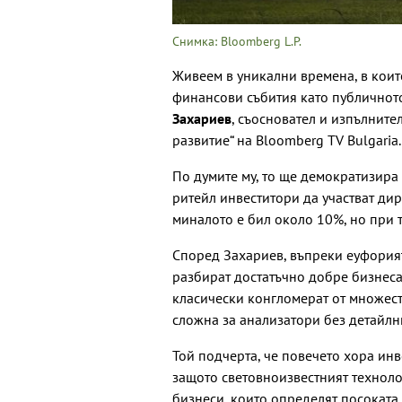
Снимка: Bloomberg L.P.
Живеем в уникални времена, в кои
финансови събития като публичното
Захариев
, съосновател и изпълните
развитие“ на Bloomberg TV Bulgaria.
По думите му, то ще демократизира
ритейл инвеститори да участват дир
миналото е бил около 10%, но при 
Според Захариев, въпреки еуфорият
разбират достатъчно добре бизнеса,
класически конгломерат от множес
сложна за анализатори без детайлн
Той подчерта, че повечето хора инв
защото световноизвестният техноло
бизнеси, които определят посоката