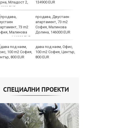
134900 EUR
е
продава, Двустаен
И
апартамент, 73 m2
ин
София, Малинова
с 
Долина, 146000 EUR
те
дава под наем, Офис,
Ту
100 m2 София, Център,
дв
800 EUR
къ
в
СПЕЦИАЛНИ ПРОЕКТИ