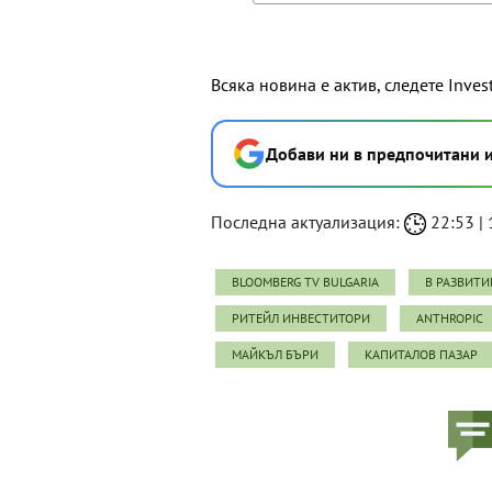
Всяка новина е актив, следете Inves
Добави ни в предпочитани 
Последна актуализация:
22:53 | 1
BLOOMBERG TV BULGARIA
В РАЗВИТИ
РИТЕЙЛ ИНВЕСТИТОРИ
ANTHROPIC
МАЙКЪЛ БЪРИ
КАПИТАЛОВ ПАЗАР