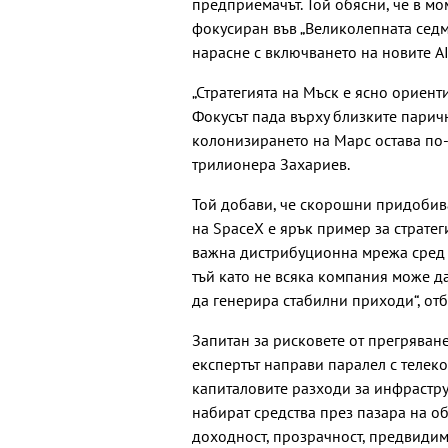
предприемачът. Той обясни, че в мо
фокусиран във „Великолепната седм
нарасне с включването на новите AI
„Стратегията на Мъск е ясно ориент
Фокусът пада върху близките паричн
колонизирането на Марс остава по-
трилионера Захариев.
Той добави, че скорошни придобиван
на SpaceX е ярък пример за стратег
важна дистрибуционна мрежа сред п
тъй като не всяка компания може д
да генерира стабилни приходи“, отб
Запитан за рисковете от прегряване
експертът направи паралел с телеко
капиталовите разходи за инфрастру
набират средства през пазара на обл
доходност, прозрачност, предвидимо