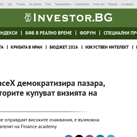
Air
Gol
Tialoto
Az-jenata
Puls
Teenproblem
Automedia
Imoti.net
Rabota
Az-deteto
ИНДЕКСИ
БФБ В РЕАЛНО ВРЕМЕ
ФОРУМ
СПЕЦИАЛНИ ПР
ТА
КРИЗАТА В ИРАН
БЮДЖЕТ 2026
ИЗКУСТВЕН ИНТЕЛЕКТ
aceX демократизира пазара,
торите купуват визията на
е оправдаят високите очаквания, е възможна
ателят на Finance academy