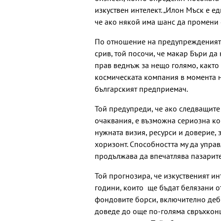
изкуствен интелект. „Илон Мъск е ед
че ако някой има шанс да промени с
По отношение на предупрежденията
срив, той посочи, че макар Бъри да
прав веднъж за нещо голямо, както 
космическата компания в момента не
българският предприемач.
Той предупреди, че ако следващите
очаквания, е възможна сериозна ко
нужната визия, ресурси и доверие, 
хоризонт. Способността му да упра
продължава да впечатлява пазарите
Той прогнозира, че изкуственият ин
години, които ще бъдат белязани о
фондовите борси, включително дебют
доведе до още по-голяма свръхконц