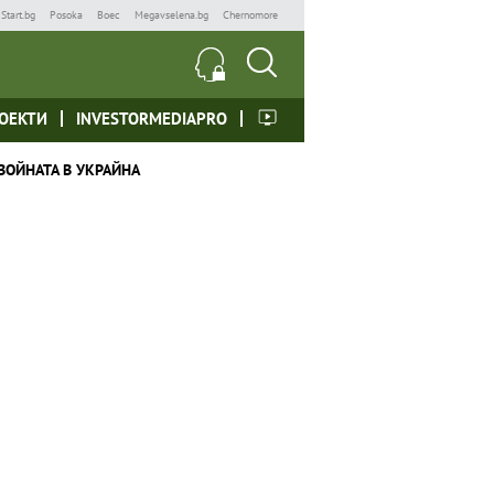
Start.bg
Posoka
Boec
Megavselena.bg
Chernomore
ОЕКТИ
INVESTORMEDIAPRO
ВОЙНАТА В УКРАЙНА