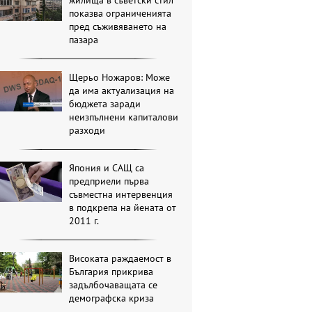
показва ограниченията
пред съживяването на
пазара
Щерьо Ножаров: Може
да има актуализация на
бюджета заради
неизпълнени капиталови
разходи
Япония и САЩ са
предприели първа
съвместна интервенция
в подкрепа на йената от
2011 г.
Високата раждаемост в
България прикрива
задълбочаващата се
демографска криза