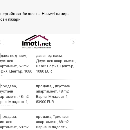
Енергийният бизнес на Huawei намира
нови пазари
дава под наем,
Ис
Двустаен апартамент,
па
67 m2 София, Център,
о
1080 EUR
продава, Двустаен
В
апартамент, 48 m2
ик
Варна, Младост 1,
но
83900 EUR
продава, Тристаен
Тр
апартамент, 68 m2
зл
Варна, Младост 2,
в