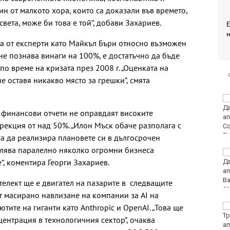
ин от малкото хора, които са доказали във времето,
вета, може би това е той“, добави Захариев.
 от експерти като Майкъл Бъри относно възможен
 не познава винаги на 100%, е достатъчно да бъде
по време на кризата през 2008 г. „Оценката на
 оставя никакво място за грешки“, смята
Полицията във Варна
излезе с призив и
 финансови отчети не оправдаят високите
съвети към
рекция от над 50%. „Илон Мъск обаче разполага с
плажуващите
за да реализира плановете си в дългосрочен
влява паралелно няколко огромни бизнеса
Черно море
“, коментира Георги Захариев.
представи
дублиращия си отбор
за есента
телект ще е двигател на пазарите в следващите
т масирано навлизане на компании за AI на
ите на гиганти като Anthropic и OpenAI. „Това ще
МВнР привика
посланичката на
ентрация в технологичния сектор“, очаква
Украйна у нас