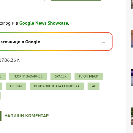
tor.bg и в
Google News Showcase
.
→
източници в Google
7.06.26 г.
Е
ГЕОРГИ ЗАХАРИЕВ
SPACEX
ИЛОН МЪСК
OPENAI
ВЕЛИКОЛЕПНАТА СЕДМОРКА
AI
НАПИШИ КОМЕНТАР