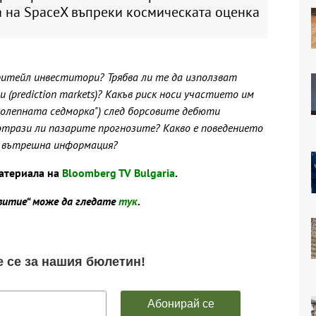
а на SpaceX въпреки космическата оценка
ритейл инвеститори? Трябва ли те да използват
(prediction markets)? Какъв риск носи участието им
колепната седморка") след борсовите дебюти
е отрази ли пазарите прогнозите? Какво е поведението
а вътрешна информация?
атериала на
Bloomberg TV Bulgaria
.
звитие“ може да гледате
тук
.