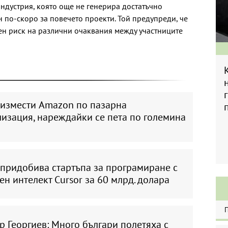
индустрия, която още не генерира достатъчно
н по-скоро за повечето проекти. Той предупреди, че
мен риск на различни очаквания между участниците
 измести Amazon по пазарна
изация, нареждайки се пета по големина
 придобива стартъпа за програмиране с
ен интелект Cursor за 60 млрд. долара
 Георгиев: Много българи полетяха с