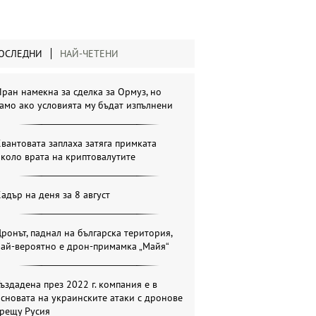
ОСЛЕДНИ
НАЙ-ЧЕТЕНИ
ран намекна за сделка за Ормуз, но
амо ако условията му бъдат изпълнени
вантовата заплаха затяга примката
коло врата на криптовалутите
адър на деня за 8 август
ронът, паднал на българска територия,
най-вероятно е дрон-примамка „Майя“
ъздадена през 2022 г. компания е в
сновата на украинските атаки с дронове
срещу Русия