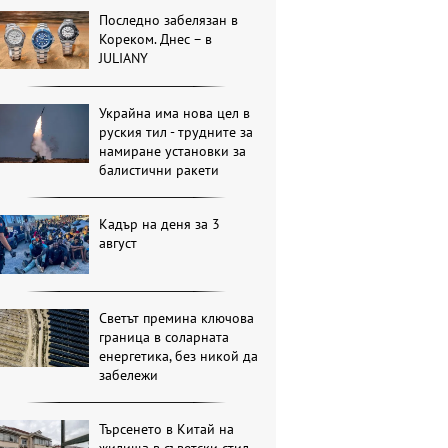
Последно забелязан в
Кореком. Днес – в
JULIANY
Украйна има нова цел в
руския тил - трудните за
намиране установки за
балистични ракети
Кадър на деня за 3
август
Светът премина ключова
граница в соларната
енергетика, без никой да
забележи
Търсенето в Китай на
жилища в съветски стил