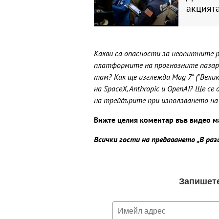
акцият
Какви са опасности за неопитните 
платформите на прогнозните пазари 
там? Как ще изглежда Mag 7" ("Вели
на SpaceX, Anthropic и OpenAI? Ще с
на трейдърите при използването н
Вижте целия коментар във видео м
Всички гости на предаването „В ра