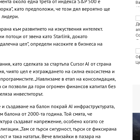
мента около една трета от индекса S&P 500 е
орка“, като предположи, че този дял вероятно ще
 лидери.
18-годишен уби чичо
си с кол
ирана към развитието на изкуствения интелект.
и потоци от звена като Starlink, докато
далечна цел“, определи насоките в бизнеса на
Турция ограничава
достъпа на част от
търговските кораби
ия, като сделката за стартъпа Cursor AI от страна
до Черно море
ия, чиято цел е изграждането на силна екосистема и
рограмистите. „Навлизаме в етап на консолидация,
а си позволи да гори огромен финансов капитал без
еляза инвеститорът.
 и създаване на балон покрай AI инфраструктурата,
м балона от 2000-та година. Той смята, че
ктура създават напрежение, особено когато се
игации. „Там се търси сигурност, търси се фиксирана
ст и така нататък. Вече влизайки в пазара на