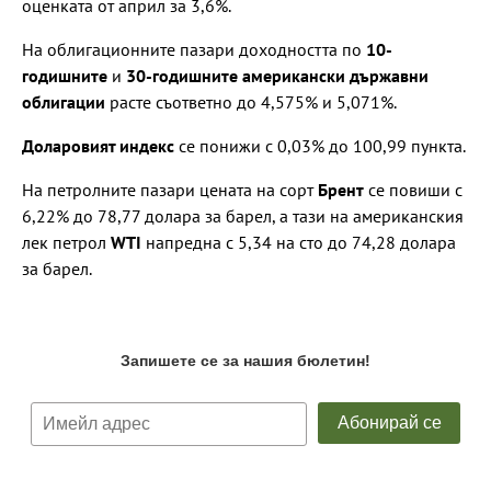
оценката от април за 3,6%.
На облигационните пазари доходността по
10-
годишните
и
30-годишните американски държавни
облигации
расте съответно до 4,575% и 5,071%.
Доларовият индекс
се понижи с 0,03% до 100,99 пункта.
На петролните пазари цената на сорт
Брент
се повиши с
6,22% до 78,77 долара за барел, а тази на американския
лек петрол
WTI
напредна с 5,34 на сто до 74,28 долара
за барел.