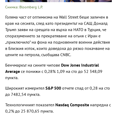
Снимка: Bloomberg L.P.
Голяма част от оптимизма на Wall Street беше заличен в
края на сесията, след като президентът на САЩ Доналд
Тръмп заяви на срещата на върха на НАТО в Турция, че
споразумението за прекратяване на огъня с Иран е
„приключило“ на фона на подновените военни действия
в Близкия изток, които доведоха до рязко покачване на
цените на петрола, съобщава CNBC.
Бенчмаркът на сините чипове
Dow Jones Industrial
Averagе
се понижи с 0,28% 1,09 на сто до 52 348,09
пункта.
Широкият измерител
S&P 500
отчете спад от 0,28 на сто
до 7482,54 пункта.
Технологичният показател
Nasdaq Composite
напредна с
0,2% до 25 870,65 пункта.