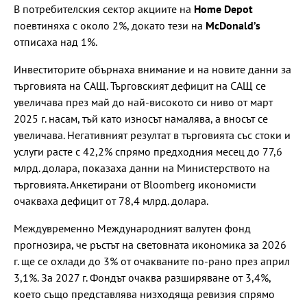
В потребителския сектор акциите на
Home Depot
поевтиняха с около 2%, докато тези на
McDonald’s
отписаха над 1%.
Инвеститорите обърнаха внимание и на новите данни за
търговията на САЩ. Търговският дефицит на САЩ се
увеличава през май до най-високото си ниво от март
2025 г. насам, тъй като износът намалява, а вносът се
увеличава. Негативният резултат в търговията със стоки и
услуги расте с 42,2% спрямо предходния месец до 77,6
млрд. долара, показаха данни на Министерството на
търговията. Анкетирани от Bloomberg икономисти
очакваха дефицит от 78,4 млрд. долара.
Междувременно Международният валутен фонд
прогнозира, че ръстът на световната икономика за 2026
г. ще се охлади до 3% от очакваните по-рано през април
3,1%. За 2027 г. Фондът очаква разширяване от 3,4%,
което също представлява низходяща ревизия спрямо