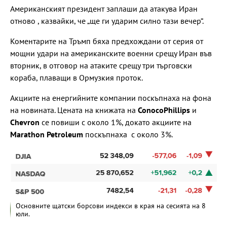
Американският президент заплаши да атакува Иран
отново , казвайки, че „ще ги ударим силно тази вечер“.
Коментарите на Тръмп бяха предхождани от серия от
мощни удари на американските военни срещу Иран във
вторник, в отговор на атаките срещу три търговски
кораба, плаващи в Ормузкия проток.
Акциите на енергийните компании поскъпнаха на фона
на новината. Цената на книжата на
ConocoPhillips
и
Chevron
се повиши с около 1%, докато акциите на
Marathon Petroleum
поскъпнаха с около 3%.
Основните щатски борсови индекси в края на сесията на 8
юли.