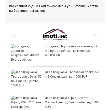
Върховният съд на САЩ тихомълком уби независимостта
на борсовия регулатор
продава, Двустаен апартамент, 49
m2 Бургас област, гр.Несебър,
65000 EUR
дава под наем, Търговски обект, 50
m2 София, Център, 1000 EUR
ния
дава под наем, Офис, 226 m2
ав
София, Център, бул. Скобелев, 3500
EUR