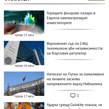
Горещите фондови пазари в
Европа наелектризират
инвеститорите
преди 15 часа
Върховният съд на САЩ
тихомълком уби независимостта
на борсовия регулатор
преди 16 часа
Натискът на Путин за намаляване
на лихвите засилва
напрежението върху Набиулина
1
преди 17 часа
Ударът срещу Coinkite показа, че