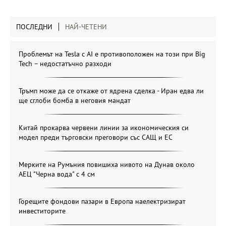
ПОСЛЕДНИ
НАЙ-ЧЕТЕНИ
Проблемът на Tesla с AI е противоположен на този при Big
Tech – недостатъчно разходи
Тръмп може да се откаже от ядрена сделка - Иран едва ли
ще сглоби бомба в неговия мандат
Китай прокарва червени линии за икономическия си
модел преди търговски преговори със САЩ и ЕС
Мерките на Румъния повишиха нивото на Дунав около
АЕЦ "Черна вода" с 4 см
Горещите фондови пазари в Европа наелектризират
инвеститорите