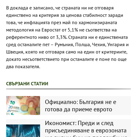
В доклада е записано, че страната ни не отговаря
единствено на критерия за ценова стабилност заради
това, че инфлацията през май по хармонизираната
методология на Евростат от 5,1% не съответства на
референтното ниво от 3,3%. Страната ни е единствената
сред останалите пет – Румъния, Полша, Чехия, Унгария и
Швеция, която не отговаря само на един от критериите,
докато несъответствието при останалите е поне по още
два показателя.
СВЪРЗАНИ СТАТИИ
Официално: България не е
готова да приеме еврото
Икономист: Преди и след
присъединяване в еврозоната