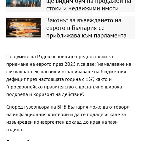
ще видим бум на продажби на
стоки и недвижими имоти
Законът за въвеждането на
еврото в България се
приближава към парламента
По думите на Радев основните предпоставки за
приемане на еврото през 2025 г. са две: "намаляване на
фискалната експанзия и ограничаване на бюджетния
дефицит през настоящата година с 1%", както и
"проевропейско правителство с достатъчно широка
подкрепа и хоризонт на действие".
Според гуверньора на БНБ България може да отговори
на инфлационния критерий и да се подаде искане за
извънреден конвергентен доклад до края на тази
година.