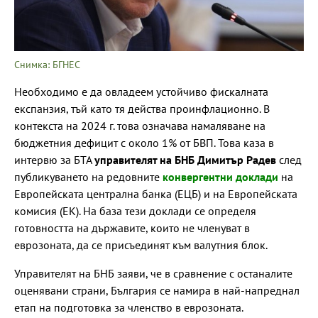
Снимка: БГНЕС
Необходимо е да овладеем устойчиво фискалната
експанзия, тъй като тя действа проинфлационно. В
контекста на 2024 г. това означава намаляване на
бюджетния дефицит с около 1% от БВП. Това каза в
интервю за БТА
управителят на БНБ Димитър Радев
след
публикуването на редовните
конвергентни доклади
на
Европейската централна банка (ЕЦБ) и на Европейската
комисия (ЕК). На база тези доклади се определя
готовността на държавите, които не членуват в
еврозоната, да се присъединят към валутния блок.
Управителят на БНБ заяви, че в сравнение с останалите
оценявани страни, България се намира в най-напреднал
етап на подготовка за членство в еврозоната.