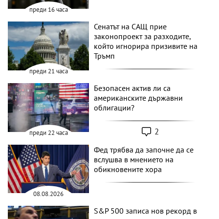
преди 16 часа
Сенатът на САЩ прие
законопроект за разходите,
който игнорира призивите на
Тръмп
преди 21 часа
Безопасен актив ли са
американските държавни
облигации?
2
преди 22 часа
Фед трябва да започне да се
вслушва в мнението на
обикновените хора
08.08.2026
S&P 500 записа нов рекорд в