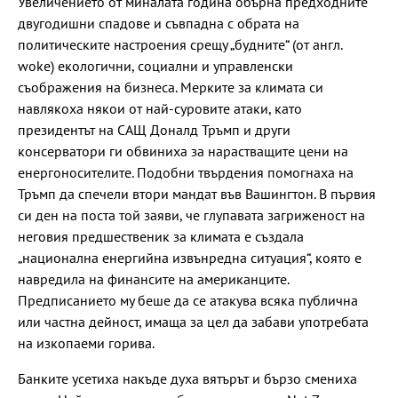
Увеличението от миналата година обърна предходните
двугодишни спадове и съвпадна с обрата на
политическите настроения срещу „будните“ (от англ.
woke) екологични, социални и управленски
съображения на бизнеса. Мерките за климата си
навлякоха някои от най-суровите атаки, като
президентът на САЩ Доналд Тръмп и други
консерватори ги обвиниха за нарастващите цени на
енергоносителите. Подобни твърдения помогнаха на
Тръмп да спечели втори мандат във Вашингтон. В първия
си ден на поста той заяви, че глупавата загриженост на
неговия предшественик за климата е създала
„национална енергийна извънредна ситуация“, която е
навредила на финансите на американците.
Предписанието му беше да се атакува всяка публична
или частна дейност, имаща за цел да забави употребата
на изкопаеми горива.
Банките усетиха накъде духа вятърът и бързо смениха