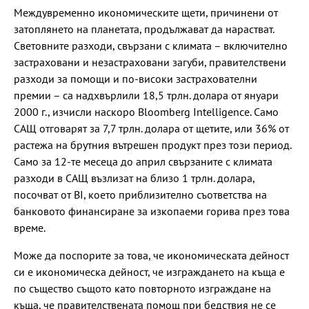
Междувременно икономическите щети, причинени от
затоплянето на планетата, продължават да нарастват.
Световните разходи, свързани с климата – включително
застраховани и незастраховани загуби, правителствени
разходи за помощи и по-високи застрахователни
премии – са надхвърлили 18,5 трлн. долара от януари
2000 г., изчисли наскоро Bloomberg Intelligence. Само
САЩ отговарят за 7,7 трлн. долара от щетите, или 36% от
растежа на брутния вътрешен продукт през този период.
Само за 12-те месеца до април свързаните с климата
разходи в САЩ възлизат на близо 1 трлн. долара,
посочват от BI, което приблизително съответства на
банковото финансиране за изкопаеми горива през това
време.
Може да поспорите за това, че икономическата дейност
си е икономическа дейност, че изграждането на къща е
по същество същото като повторното изграждане на
къща, че правителствената помощ при бедствия не се