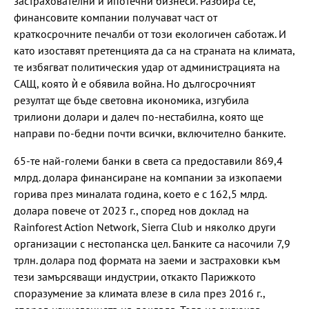
застрахователни и ипотечни бизнеси. Разбира се,
финансовите компании получават част от
краткосрочните печалби от този екологичен саботаж. И
като изоставят претенцията да са на страната на климата,
те избягват политическия удар от администрацията на
САЩ, която ѝ е обявила война. Но дългосрочният
резултат ще бъде световна икономика, изгубила
трилиони долари и далеч по-нестабилна, която ще
направи по-бедни почти всички, включително банките.
65-те най-големи банки в света са предоставили 869,4
млрд. долара финансиране на компании за изкопаеми
горива през миналата година, което е с 162,5 млрд.
долара повече от 2023 г., според нов доклад на
Rainforest Action Network, Sierra Club и няколко други
организации с нестопанска цел. Банките са насочили 7,9
трлн. долара под формата на заеми и застраховки към
тези замърсяващи индустрии, откакто Парижкото
споразумение за климата влезе в сила през 2016 г.,