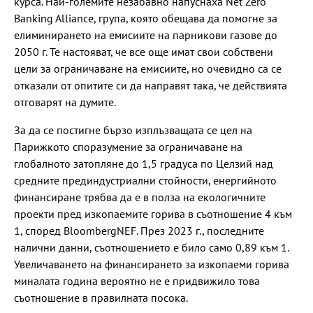
курса. Най-големите незабавно напуснаха Net Zero
Banking Alliance, група, която обещава да помогне за
елиминирането на емисиите на парникови газове до
2050 г. Те настояват, че все още имат свои собствени
цели за ограничаване на емисиите, но очевидно са се
отказали от опитите си да направят така, че действията
отговарят на думите.
За да се постигне бързо изплъзващата се цел на
Парижкото споразумение за ограничаване на
глобалното затопляне до 1,5 градуса по Целзий над
средните прединдустриални стойности, енергийното
финансиране трябва да е в полза на екологичните
проекти пред изкопаемите горива в съотношение 4 към
1, според BloombergNEF. През 2023 г., последните
налични данни, съотношението е било само 0,89 към 1.
Увеличаването на финансирането за изкопаеми горива
миналата година вероятно не е придвижило това
съотношение в правилната посока.