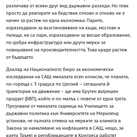
различава от всеки друг вид държавни разходи. Но това
просто да реагирате на бедствия отново и отново не е
начин за растеж на една икономика. Парите,
изразходвани за възстановяване на къщи, мостове и
пътища, не са пари, изразходвани за висше образование,
по-добра инфраструктура или други мерки за
повишаване на производителността. Това краде растеж
от бъдещето.
Доклад на Националното бюро за икономически
изследвания на САЩ миналата есен изчисли, че планета,
по-гореща с 3 градуса по Целзий – сегашната ѝ
траектория на движение – ще има брутен вътрешен
продукт (БВП), който е по-малък с повече от една трета.
Проучване от миналата седмица на Училището за
държавни политика към Университета на Мериленд
установи, че пълната отмяна на мерките за климата в
Закона за намаляване на инфлацията в САЩ, нещо, за
което Тръмп и републиканците в Конгреса работят