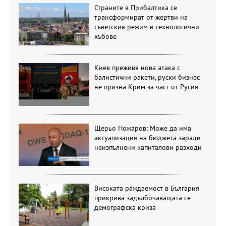
Страните в Прибалтика се
трансформират от жертви на
съветския режим в технологични
хъбове
Киев преживя нова атака с
балистични ракети, руски бизнес
не призна Крим за част от Русия
Щерьо Ножаров: Може да има
актуализация на бюджета заради
неизпълнени капиталови разходи
Високата раждаемост в България
прикрива задълбочаващата се
демографска криза