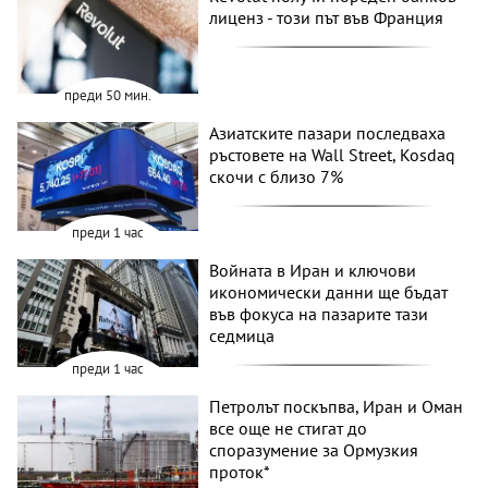
лиценз - този път във Франция
преди 50 мин.
Азиатските пазари последваха
ръстовете на Wall Street, Kosdaq
скочи с близо 7%
преди 1 час
Войната в Иран и ключови
икономически данни ще бъдат
във фокуса на пазарите тази
седмица
преди 1 час
Петролът поскъпва, Иран и Оман
все още не стигат до
споразумение за Ормузкия
проток*