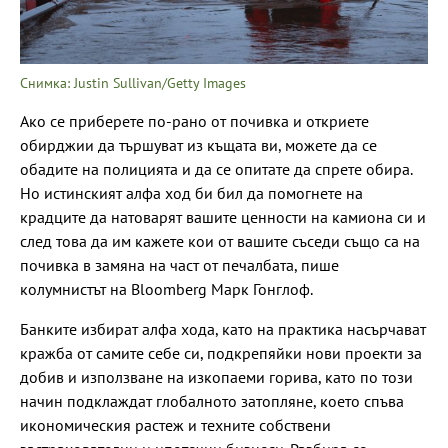
Снимка: Justin Sullivan/Getty Images
Ако се приберете по-рано от почивка и откриете
обирджии да тършуват из къщата ви, можете да се
обадите на полицията и да се опитате да спрете обира.
Но истинският алфа ход би бил да помогнете на
крадците да натоварят вашите ценности на камиона си и
след това да им кажете кои от вашите съседи също са на
почивка в замяна на част от печалбата, пише
колумнистът на Bloomberg Марк Гонглоф.
Банките избират алфа хода, като на практика насърчават
кражба от самите себе си, подкрепяйки нови проекти за
добив и използване на изкопаеми горива, като по този
начин подклаждат глобалното затопляне, което спъва
икономическия растеж и техните собствени