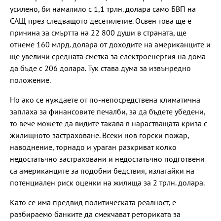
усилено, би намалило с 1,1 трлн. долара само БВП на
САЩ през следващото десетилетие. Освен това ще е
причина за смъртта на 22 800 души в страната, ще
отнеме 160 млрд. долара от доходите на американците и
ще увеличи средната сметка за електроенергия на дома
да бъде с 206 долара. Тук става дума за извънредно
положение.
Но ако се нуждаете от по-непосредствена климатична
заплаха за финансовите печалби, за да бъдете убедени,
то вече можете да видите такава в нарастващата криза с
жилищното застраховане. Всеки нов горски пожар,
наводнение, торнадо и ураган разкриват колко
недостатъчно застраховани и недостатъчно подготвени
са американците за подобни бедствия, излагайки на
потенциален риск оценки на жилища за 2 трлн. долара.
Като се има предвид политическата реалност, е
разбираемо банките да смекчават реториката за