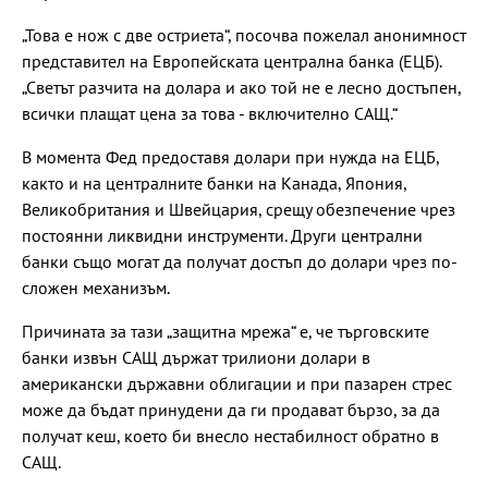
„Това е нож с две остриета“, посочва пожелал анонимност
представител на Европейската централна банка (ЕЦБ).
„Светът разчита на долара и ако той не е лесно достъпен,
всички плащат цена за това - включително САЩ.“
В момента Фед предоставя долари при нужда на ЕЦБ,
както и на централните банки на Канада, Япония,
Великобритания и Швейцария, срещу обезпечение чрез
постоянни ликвидни инструменти. Други централни
банки също могат да получат достъп до долари чрез по-
сложен механизъм.
Причината за тази „защитна мрежа“ е, че търговските
банки извън САЩ държат трилиони долари в
американски държавни облигации и при пазарен стрес
може да бъдат принудени да ги продават бързо, за да
получат кеш, което би внесло нестабилност обратно в
САЩ.