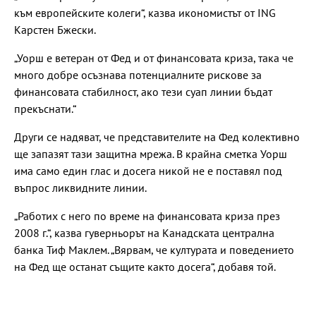
към европейските колеги“, казва икономистът от ING
Карстен Бжески.
„Уорш е ветеран от Фед и от финансовата криза, така че
много добре осъзнава потенциалните рискове за
финансовата стабилност, ако тези суап линии бъдат
прекъснати.“
Други се надяват, че представителите на Фед колективно
ще запазят тази защитна мрежа. В крайна сметка Уорш
има само един глас и досега никой не е поставял под
въпрос ликвидните линии.
„Работих с него по време на финансовата криза през
2008 г.“, казва гуверньорът на Канадската централна
банка Тиф Маклем. „Вярвам, че културата и поведението
на Фед ще останат същите както досега“, добавя той.