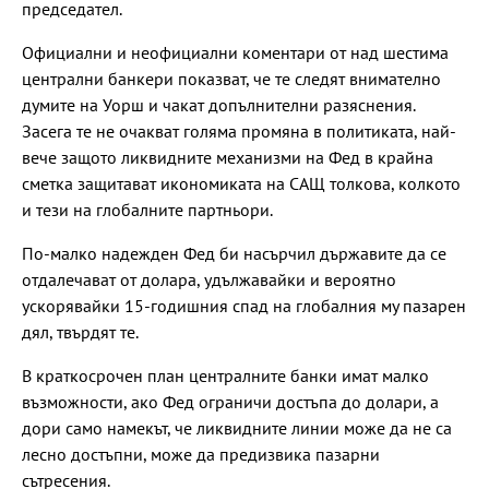
председател.
Официални и неофициални коментари от над шестима
централни банкери показват, че те следят внимателно
думите на Уорш и чакат допълнителни разяснения.
Засега те не очакват голяма промяна в политиката, най-
вече защото ликвидните механизми на Фед в крайна
сметка защитават икономиката на САЩ толкова, колкото
и тези на глобалните партньори.
По-малко надежден Фед би насърчил държавите да се
отдалечават от долара, удължавайки и вероятно
ускорявайки 15-годишния спад на глобалния му пазарен
дял, твърдят те.
В краткосрочен план централните банки имат малко
възможности, ако Фед ограничи достъпа до долари, а
дори само намекът, че ликвидните линии може да не са
лесно достъпни, може да предизвика пазарни
сътресения.