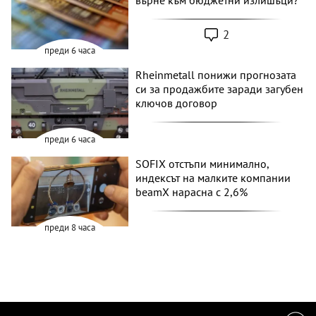
върне към бюджетни излишъци?
2
преди 6 часа
Rheinmetall понижи прогнозата
си за продажбите заради загубен
ключов договор
преди 6 часа
SOFIX отстъпи минимално,
индексът на малките компании
beamX нарасна с 2,6%
преди 8 часа