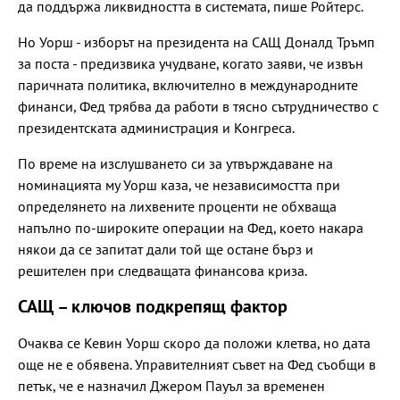
да поддържа ликвидността в системата, пише Ройтерс.
Но Уорш - изборът на президента на САЩ Доналд Тръмп
за поста - предизвика учудване, когато заяви, че извън
паричната политика, включително в международните
финанси, Фед трябва да работи в тясно сътрудничество с
президентската администрация и Конгреса.
По време на изслушването си за утвърждаване на
номинацията му Уорш каза, че независимостта при
определянето на лихвените проценти не обхваща
напълно по-широките операции на Фед, което накара
някои да се запитат дали той ще остане бърз и
решителен при следващата финансова криза.
САЩ – ключов подкрепящ фактор
Очаква се Кевин Уорш скоро да положи клетва, но дата
още не е обявена. Управителният съвет на Фед съобщи в
петък, че е назначил Джером Пауъл за временен