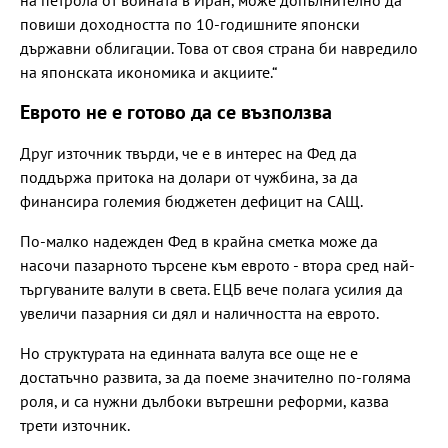
повиши доходността по 10-годишните японски
държавни облигации. Това от своя страна би навредило
на японската икономика и акциите.“
Еврото не е готово да се възползва
Друг източник твърди, че е в интерес на Фед да
поддържа притока на долари от чужбина, за да
финансира големия бюджетен дефицит на САЩ.
По-малко надежден Фед в крайна сметка може да
насочи пазарното търсене към еврото - втора сред най-
търгуваните валути в света. ЕЦБ вече полага усилия да
увеличи пазарния си дял и наличността на еврото.
Но структурата на единната валута все още не е
достатъчно развита, за да поеме значително по-голяма
роля, и са нужни дълбоки вътрешни реформи, казва
трети източник.