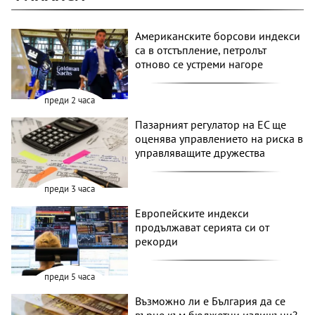
Американските борсови индекси
са в отстъпление, петролът
отново се устреми нагоре
преди 2 часа
Пазарният регулатор на ЕС ще
оценява управлението на риска в
управляващите дружества
преди 3 часа
Европейските индекси
продължават серията си от
рекорди
преди 5 часа
Възможно ли е България да се