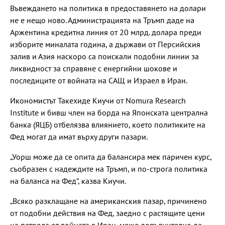
Въвеждането на политика в предоставянето на долари
не е нещо ново. Администрацията на Тръмп даде на
Аржентина кредитна линия от 20 млрд. долара преди
изборите миналата година, а държави от Персийския
залив и Азия наскоро са поискали подобни линии за
ликвидност за справяне с енергийни шокове и
последиците от войната на САЩ и Израел в Иран.
Икономистът Такехиде Киучи от Nomura Research
Institute и бивш член на борда на Японската централна
банка (ЯЦБ) отбелязва влиянието, което политиките на
Фед могат да имат върху други пазари.
„Уорш може да се опита да балансира мек паричен курс,
съобразен с надеждите на Тръмп, и по-строга политика
на баланса на Фед“, казва Киучи.
„Всяко разклащане на американския пазар, причинено
от подобни действия на Фед, заедно с растящите цени
на петрола от войната в Иран, може допълнително да