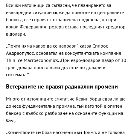
Всички източници са съгласни, че планирането за
извънредни ситуации може да помогне на централните
банки да се справят с ограничена подкрепа, но при
кризи Федералният резерв остава последният кредитор
в долари.
„Почти няма какво да се направи“, казва Спирос
Андреопулос, основател на консултантската компания
Thin Ice Macroeconomics. „При евро-доларов пазар от 30
трлн. долара просто няма достатъчно долари в
системата.“
Ветераните не правят радикални промени
Много от източниците смятат, че Кевин Уорш едва ли ще
донесе фундаментална промяна, тъй като той е опитен
банкер с дълбоко разбиране на основните функции на
Фед.
„Коментарите му бяха насочени към Тръмп, а не толкова